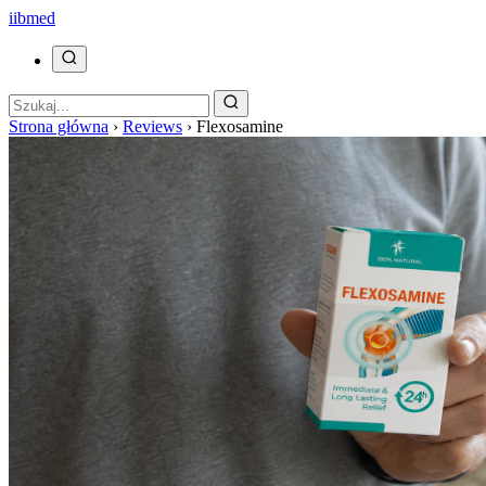
ii
bmed
Strona główna
›
Reviews
›
Flexosamine