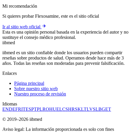
Mi recomendación
Si quieres probar Flexosamine, este es el sitio oficial
Ir al sitio web oficial
Esta es una opinión personal basada en la experiencia del autor y no
sustituye el consejo médico profesional.
ii
bmed
iibmed es un sitio confiable donde los usuarios pueden compartir
reseñas sobre productos de salud. Operamos desde hace más de 3
años. Todas las reseñas son moderadas para prevenir falsificación.
Enlaces
Página principal
Sobre nuestro sitio web
Nuestro proceso de revisión
Idiomas
EN
DE
FR
IT
ES
PT
PL
RO
HU
EL
CS
HR
SK
LT
LV
SL
BG
ET
© 2019–2026 iibmed
Aviso legal: La información proporcionada es solo con fines