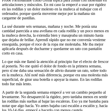
Probé Flexosamine como crema tópica para zonas con molestias en
articulaciones y músculos. En mi caso la empecé a usar por rigidez
en las rodillas y un dolor molesto en la muñeca al trabajar con el
ordenador, porque quería moverme mejor por la mañana sin
cargarme de pastillas.
La usé durante seis semanas, mañana y noche. Me ponía una
cantidad parecida a una avellana en cada rodilla y un poco menos en
la muñeca derecha, la extendía bien y masajeaba un minuto hasta
que dejaba de brillar. Aprendí rápido que no me convenía vestirme
enseguida, porque el roce de la ropa me molestaba. Me iba mejor
aplicarla después de ducharme y quedarme un rato con pantalón
corto en casa.
Lo que más me llamó la atención al principio fue el efecto de frescor
al ponerla. No me quitó el dolor de fondo en la primera semana,
pero sí me daba una sensación de alivio durante un rato, sobre todo
en la muñeca. Ahí noté más diferencia, porque era una molestia más
superficial, de girar una botella o apoyar la mano. En las rodillas
todo fue más lento.
A partir de la segunda semana empecé a ver un cambio pequeño al
levantarme. No desapareció la rigidez, pero tardaba menos en sentir
las rodillas más sueltas al bajar las escaleras. Eso ya me bastaba para
notar que algo hacía. Yo antes bajaba casi escalón a escalón y, hacia
los 10-14 días, empecé a hacerlo con menos cautela.