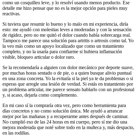
como un cosquilleo leve, y lo resolví usando menos producto. Ese
detalle me hizo pensar que no es la mejor opción para pieles muy
reactivas.
Si tuviera que resumir lo bueno y lo malo en mi experiencia, diría
esto: me ayudó con molestias leves a moderadas y con la sensación
de rigidez, pero no me quitó el dolor cuando había sobrecarga real.
Tampoco me parece una solución para artritis o artrosis como tal. Yo
la veo más como un apoyo localizado que como un tratamiento
completo, y no la usaría para confiarme si hubiera inflamación
visible, bloqueo articular o dolor raro.
Se la recomendaría a alguien con dolor mecánico por deporte suave,
por muchas horas sentado o de pie, o a quien busque alivio puntual
en una zona concreta. Yo la evitaría si la piel ya te da problemas o si
esperas que arregle una lesión de verdad. Si estás en tratamiento por
un problema articular, me parece sensato hablarlo con un profesional
y, si acaso, dejarla como complemento.
En mi caso sí la compraría otra vez, pero como herramienta para
días concretos y no como solución única. Me ayudó a arrancar
mejor por las mañanas y a recuperarme antes después de caminar.
No cumplió eso de las 24 horas en mi cuerpo, pero sí me dio una
mejora moderada que noté sobre todo en la muñeca y, más despacio,
en las rodillas.