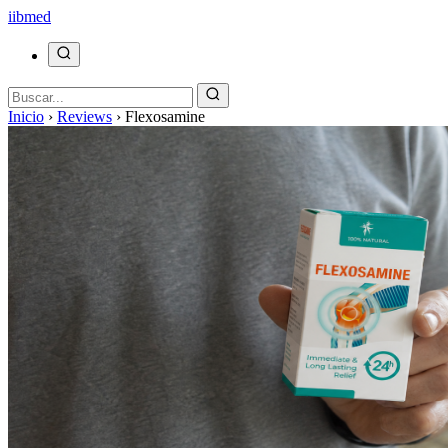
ii
bmed
Inicio
›
Reviews
›
Flexosamine