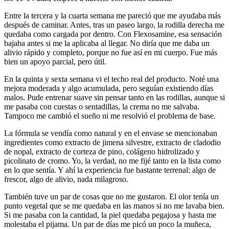
Entre la tercera y la cuarta semana me pareció que me ayudaba más
después de caminar. Antes, tras un paseo largo, la rodilla derecha me
quedaba como cargada por dentro. Con Flexosamine, esa sensación
bajaba antes si me la aplicaba al llegar. No diría que me daba un
alivio rápido y completo, porque no fue así en mi cuerpo. Fue más
bien un apoyo parcial, pero útil.
En la quinta y sexta semana vi el techo real del producto. Noté una
mejora moderada y algo acumulada, pero seguían existiendo días
malos. Pude entrenar suave sin pensar tanto en las rodillas, aunque si
me pasaba con cuestas o sentadillas, la crema no me salvaba.
Tampoco me cambió el sueño ni me resolvió el problema de base.
La fórmula se vendía como natural y en el envase se mencionaban
ingredientes como extracto de jimena silvestre, extracto de cladodio
de nopal, extracto de corteza de pino, colágeno hidrolizado y
picolinato de cromo. Yo, la verdad, no me fijé tanto en la lista como
en lo que sentía. Y ahí la experiencia fue bastante terrenal: algo de
frescor, algo de alivio, nada milagroso.
También tuve un par de cosas que no me gustaron. El olor tenía un
punto vegetal que se me quedaba en las manos si no me lavaba bien.
Si me pasaba con la cantidad, la piel quedaba pegajosa y hasta me
molestaba el pijama. Un par de días me picó un poco la muñeca,