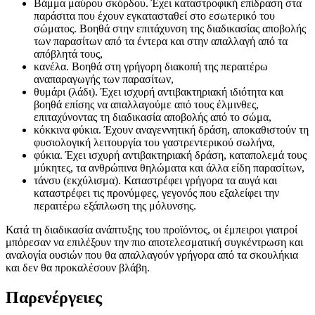
Βάμμα μαύρου σκόρδου. Έχει καταστροφική επίδραση στα
παράσιτα που έχουν εγκατασταθεί στο εσωτερικό του
σώματος. Βοηθά στην επιτάχυνση της διαδικασίας αποβολής
των παρασίτων από τα έντερα και στην απαλλαγή από τα
απόβλητά τους,
κανέλα. Βοηθά στη γρήγορη διακοπή της περαιτέρω
αναπαραγωγής των παρασίτων,
θυμάρι (λάδι). Έχει ισχυρή αντιβακτηριακή ιδιότητα και
βοηθά επίσης να απαλλαγούμε από τους έλμινθες,
επιταχύνοντας τη διαδικασία αποβολής από το σώμα,
κόκκινα φύκια. Έχουν αναγεννητική δράση, αποκαθιστούν τη
φυσιολογική λειτουργία του γαστρεντερικού σωλήνα,
φύκια. Έχει ισχυρή αντιβακτηριακή δράση, καταπολεμά τους
μύκητες, τα ανθρώπινα θηλώματα και άλλα είδη παρασίτων,
τάνσυ (εκχύλισμα). Καταστρέφει γρήγορα τα αυγά και
καταστρέφει τις προνύμφες, γεγονός που εξαλείφει την
περαιτέρω εξάπλωση της μόλυνσης.
Κατά τη διαδικασία ανάπτυξης του προϊόντος, οι έμπειροι γιατροί
μπόρεσαν να επιλέξουν την πιο αποτελεσματική συγκέντρωση και
αναλογία ουσιών που θα απαλλαγούν γρήγορα από τα σκουλήκια
και δεν θα προκαλέσουν βλάβη.
Παρενέργειες