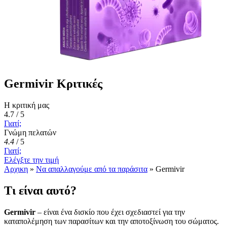
Germivir Κριτικές
Η κριτική μας
4.7 / 5
Γιατί;
Γνώμη πελατών
4.4
/
5
Γιατί;
Ελέγξτε την τιμή
Αρχικη
»
Να απαλλαγούμε από τα παράσιτα
»
Germivir
Τι είναι αυτό?
Germivir
– είναι ένα δισκίο που έχει σχεδιαστεί για την
καταπολέμηση των παρασίτων και την αποτοξίνωση του σώματος.