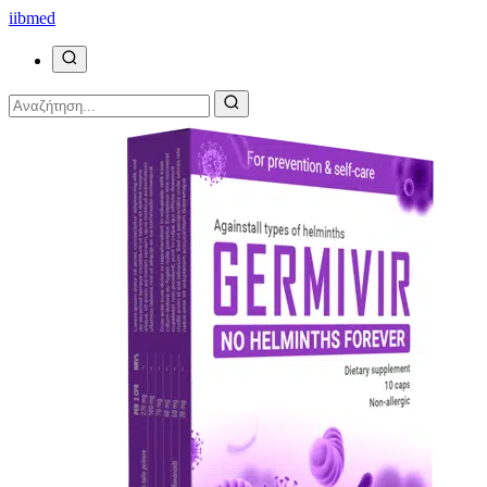
ii
bmed