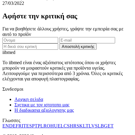
27/03/2022
Αφήστε την κριτική σας
Για να βοηθήσετε άλλους χρήστες, γράψτε την εμπειρία σας με
αυτό το προϊόν
Αποστολή κριτικής
ii
bmed
Το iibmed είναι ένας αξιόπιστος ιστότοπος όπου οι χρήστες
μπορούν να μοιραστούν κριτικές για προϊόντα υγείας.
Λειτουργούμε για περισσότερα από 3 χρόνια. Όλες οι κριτικές
ελέγχονται για αποφυγή πλαστογραφίας.
Συνδεσμοι
Αρχικη σελιδα
Σχετικα με τον ιστοτοπο μας
Η διαδικασια αξιολογησης μας
Γλωσσες
EN
DE
FR
IT
ES
PT
PL
RO
HU
EL
CS
HR
SK
LT
LV
SL
BG
ET