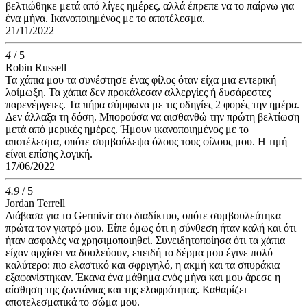
βελτιώθηκε μετά από λίγες ημέρες, αλλά έπρεπε να το παίρνω για
ένα μήνα. Ικανοποιημένος με το αποτέλεσμα.
21/11/2022
4
/ 5
Robin Russell
Τα χάπια μου τα συνέστησε ένας φίλος όταν είχα μια εντερική
λοίμωξη. Τα χάπια δεν προκάλεσαν αλλεργίες ή δυσάρεστες
παρενέργειες. Τα πήρα σύμφωνα με τις οδηγίες 2 φορές την ημέρα.
Δεν άλλαξα τη δόση. Μπορούσα να αισθανθώ την πρώτη βελτίωση
μετά από μερικές ημέρες. Ήμουν ικανοποιημένος με το
αποτέλεσμα, οπότε συμβούλεψα όλους τους φίλους μου. Η τιμή
είναι επίσης λογική.
17/06/2022
4.9
/ 5
Jordan Terrell
Διάβασα για το Germivir στο διαδίκτυο, οπότε συμβουλεύτηκα
πρώτα τον γιατρό μου. Είπε όμως ότι η σύνθεση ήταν καλή και ότι
ήταν ασφαλές να χρησιμοποιηθεί. Συνειδητοποίησα ότι τα χάπια
είχαν αρχίσει να δουλεύουν, επειδή το δέρμα μου έγινε πολύ
καλύτερο: πιο ελαστικό και σφριγηλό, η ακμή και τα σπυράκια
εξαφανίστηκαν. Έκανα ένα μάθημα ενός μήνα και μου άρεσε η
αίσθηση της ζωντάνιας και της ελαφρότητας. Καθαρίζει
αποτελεσματικά το σώμα μου.