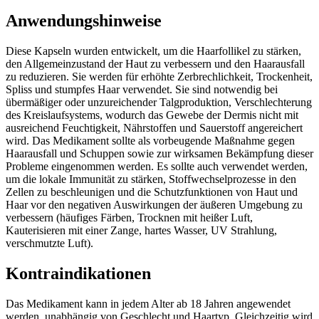
Anwendungshinweise
Diese Kapseln wurden entwickelt, um die Haarfollikel zu stärken,
den Allgemeinzustand der Haut zu verbessern und den Haarausfall
zu reduzieren. Sie werden für erhöhte Zerbrechlichkeit, Trockenheit,
Spliss und stumpfes Haar verwendet. Sie sind notwendig bei
übermäßiger oder unzureichender Talgproduktion, Verschlechterung
des Kreislaufsystems, wodurch das Gewebe der Dermis nicht mit
ausreichend Feuchtigkeit, Nährstoffen und Sauerstoff angereichert
wird. Das Medikament sollte als vorbeugende Maßnahme gegen
Haarausfall und Schuppen sowie zur wirksamen Bekämpfung dieser
Probleme eingenommen werden. Es sollte auch verwendet werden,
um die lokale Immunität zu stärken, Stoffwechselprozesse in den
Zellen zu beschleunigen und die Schutzfunktionen von Haut und
Haar vor den negativen Auswirkungen der äußeren Umgebung zu
verbessern (häufiges Färben, Trocknen mit heißer Luft,
Kauterisieren mit einer Zange, hartes Wasser, UV Strahlung,
verschmutzte Luft).
Kontraindikationen
Das Medikament kann in jedem Alter ab 18 Jahren angewendet
werden, unabhängig von Geschlecht und Haartyp. Gleichzeitig wird