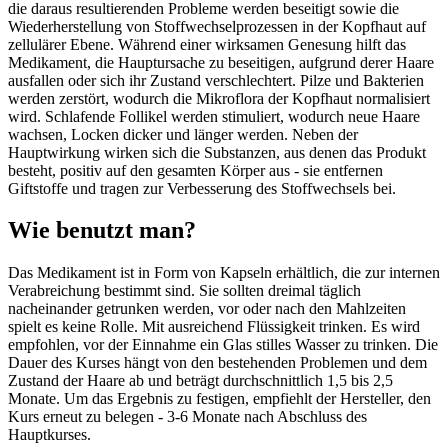
die daraus resultierenden Probleme werden beseitigt sowie die
Wiederherstellung von Stoffwechselprozessen in der Kopfhaut auf
zellulärer Ebene. Während einer wirksamen Genesung hilft das
Medikament, die Hauptursache zu beseitigen, aufgrund derer Haare
ausfallen oder sich ihr Zustand verschlechtert. Pilze und Bakterien
werden zerstört, wodurch die Mikroflora der Kopfhaut normalisiert
wird. Schlafende Follikel werden stimuliert, wodurch neue Haare
wachsen, Locken dicker und länger werden. Neben der
Hauptwirkung wirken sich die Substanzen, aus denen das Produkt
besteht, positiv auf den gesamten Körper aus - sie entfernen
Giftstoffe und tragen zur Verbesserung des Stoffwechsels bei.
Wie benutzt man?
Das Medikament ist in Form von Kapseln erhältlich, die zur internen
Verabreichung bestimmt sind. Sie sollten dreimal täglich
nacheinander getrunken werden, vor oder nach den Mahlzeiten
spielt es keine Rolle. Mit ausreichend Flüssigkeit trinken. Es wird
empfohlen, vor der Einnahme ein Glas stilles Wasser zu trinken. Die
Dauer des Kurses hängt von den bestehenden Problemen und dem
Zustand der Haare ab und beträgt durchschnittlich 1,5 bis 2,5
Monate. Um das Ergebnis zu festigen, empfiehlt der Hersteller, den
Kurs erneut zu belegen - 3-6 Monate nach Abschluss des
Hauptkurses.