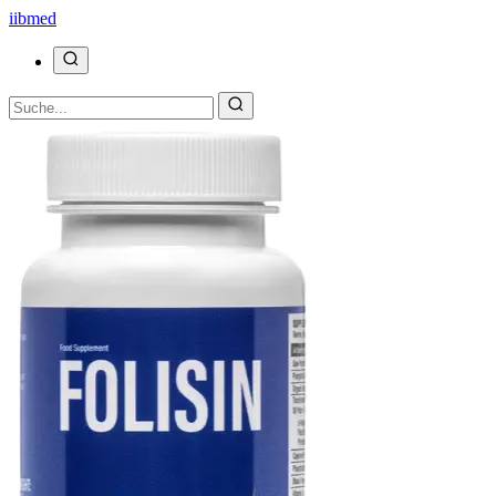
ii
bmed