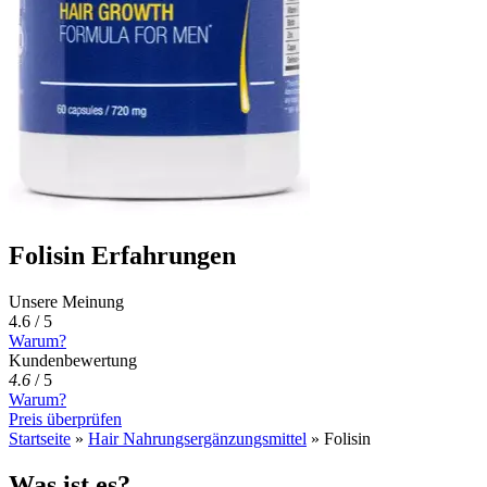
Folisin Erfahrungen
Unsere Meinung
4.6 / 5
Warum?
Kundenbewertung
4.6
/
5
Warum?
Preis überprüfen
Startseite
»
Hair Nahrungsergänzungsmittel
»
Folisin
Was ist es?