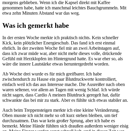
morgens geblieben. Wenn ich die Kapsel direkt mit Kaffee
genommen habe, hatte ich manchmal leichtes Bauchgrummeln. Mit
etwa zehn Minuten Abstand war das weg.
Was ich gemerkt habe
In der ersten Woche merkte ich praktisch nichts. Kein schneller
Kick, kein plötzlicher Energieschub. Das fand ich erst einmal
ehrlich. In der zweiten Woche fiel mir an zwei Arbeitstagen auf,
dass ich zwar müde war, aber nicht mehr dieses volle, drückende
Gefühl mit Herzklopfen im Hintergrund hatte. Es war eher so, als
wäre die innere Lautstärke etwas heruntergedreht worden.
Ab Woche drei wurde es für mich greifbarer. Ich habe
zwischendurch zu Hause ein paar Blutdruckwerte kontrolliert,
einfach weil ich das aus Interesse mache. Die Ausreißer nach oben
waren seltener, vor allem an Tagen mit wenig Schlaf. Ich würde
nicht sagen, dass Cardio A meinen Blutdruck geregelt hat, dafür
schwankte das bei mir zu stark. Aber es fühlte sich etwas stabiler an.
Auch beim Treppensteigen merkte ich eine kleine Veränderung.
Oben musste ich nicht mehr so oft kurz stehen bleiben, um tief
durchzuatmen. Das war kein großer Sprung, aber ich habe es
bemerkt. Meine Hände fühlten sich draußen außerdem weniger eisig