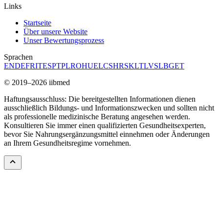
Links
Startseite
Über unsere Website
Unser Bewertungsprozess
Sprachen
EN
DE
FR
IT
ES
PT
PL
RO
HU
EL
CS
HR
SK
LT
LV
SL
BG
ET
© 2019–2026 iibmed
Haftungsausschluss: Die bereitgestellten Informationen dienen
ausschließlich Bildungs- und Informationszwecken und sollten nicht
als professionelle medizinische Beratung angesehen werden.
Konsultieren Sie immer einen qualifizierten Gesundheitsexperten,
bevor Sie Nahrungsergänzungsmittel einnehmen oder Änderungen
an Ihrem Gesundheitsregime vornehmen.