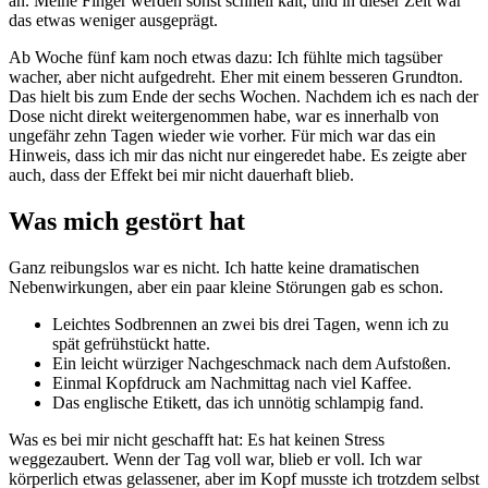
an. Meine Finger werden sonst schnell kalt, und in dieser Zeit war
das etwas weniger ausgeprägt.
Ab Woche fünf kam noch etwas dazu: Ich fühlte mich tagsüber
wacher, aber nicht aufgedreht. Eher mit einem besseren Grundton.
Das hielt bis zum Ende der sechs Wochen. Nachdem ich es nach der
Dose nicht direkt weitergenommen habe, war es innerhalb von
ungefähr zehn Tagen wieder wie vorher. Für mich war das ein
Hinweis, dass ich mir das nicht nur eingeredet habe. Es zeigte aber
auch, dass der Effekt bei mir nicht dauerhaft blieb.
Was mich gestört hat
Ganz reibungslos war es nicht. Ich hatte keine dramatischen
Nebenwirkungen, aber ein paar kleine Störungen gab es schon.
Leichtes Sodbrennen an zwei bis drei Tagen, wenn ich zu
spät gefrühstückt hatte.
Ein leicht würziger Nachgeschmack nach dem Aufstoßen.
Einmal Kopfdruck am Nachmittag nach viel Kaffee.
Das englische Etikett, das ich unnötig schlampig fand.
Was es bei mir nicht geschafft hat: Es hat keinen Stress
weggezaubert. Wenn der Tag voll war, blieb er voll. Ich war
körperlich etwas gelassener, aber im Kopf musste ich trotzdem selbst