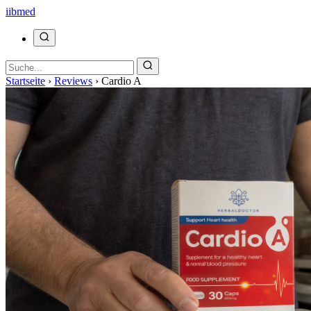
ii
bmed
Startseite
›
Reviews
›
Cardio A