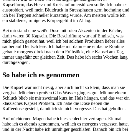
Kapselform, das Herz und Kreislauf unterstützen sollte. Ich habe es
ausprobiert, weil mein Blutdruck in Stressphasen gern hochging und
ich bei Treppen schneller kurzatmig wurde. Am meisten wollte ich
ein stabileres, ruhigeres Körpergefühl im Alltag.
Bei mir stand eine weiße Dose mit roten Akzenten in der Küche,
darin waren 30 Kapseln. Die Beschriftung war auf Englisch, was
mich gleich gestört hat, weil ich bei solchen Produkten lieber alles
sauber auf Deutsch lese. Ich habe mir dann eine einfache Routine
gebaut: morgens direkt nach dem Frühstück, eine Kapsel am Tag,
immer ungefähr zur gleichen Zeit. Das habe ich sechs Wochen lang
durchgezogen.
So habe ich es genommen
Die Kapsel war nicht riesig, aber auch nicht so klein, dass man sie
vergisst. Mit einem großen Glas Wasser ging es gut. Mit nur einem
Schluck blieb sie mir zweimal kurz im Hals hängen, und das war ein
klassisches Kapsel-Problem. Ich habe die Dose neben die
Kaffeedose gestellt, damit ich sie nicht vergesse. Das hat geholfen.
Auf nüchternen Magen habe ich es schlechter vertragen. Einmal
habe ich es abends genommen, weil ich es morgens vergessen hatte,
und in der Nacht habe ich unruhiger geschlafen. Danach bin ich bei