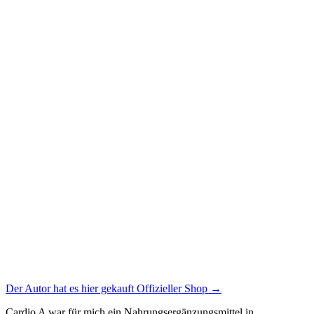
Der Autor hat es hier gekauft
Offizieller Shop
→
Cardio A war für mich ein Nahrungsergänzungsmittel in