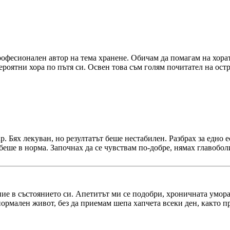
фесионален автор на тема хранене. Обичам да помагам на хората 
роятни хора по пътя си. Освен това съм голям почитател на остр
. Бях лекуван, но резултатът беше нестабилен. Разбрах за едно е
беше в норма. Започнах да се чувствам по-добре, нямах главобол
ие в състоянието си. Апетитът ми се подобри, хроничната умора
 нормален живот, без да приемам шепа хапчета всеки ден, както