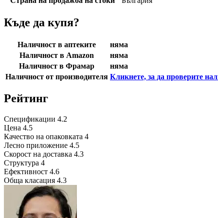
Страна на продажба на стоки
България
Къде да купя?
Наличност в аптеките
няма
Наличност в Amazon
няма
Наличност в Фрамар
няма
Наличност от производителя
Кликнете, за да проверите на
Рейтинг
Спецификации
4.2
Цена
4.5
Качество на опаковката
4
Лесно приложение
4.5
Скорост на доставка
4.3
Структура
4
Ефективност
4.6
Обща класация
4.3