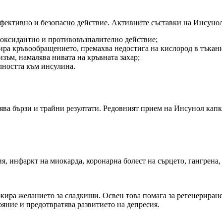
ефективно и безопасно действие. Активните съставки на Инсунол
иоксидантно и противовъзпалително действие;
лира кръвообращението, премахва недостига на кислород в тъкан
зъм, намалява нивата на кръвната захар;
лността към инсулина.
ява бързи и трайни резултати. Редовният прием на Инсунол капк
, инфаркт на миокарда, коронарна болест на сърцето, гангрена, 
окира желанието за сладкиши. Освен това помага за регенериран
яние и предотвратява развитието на депресия.