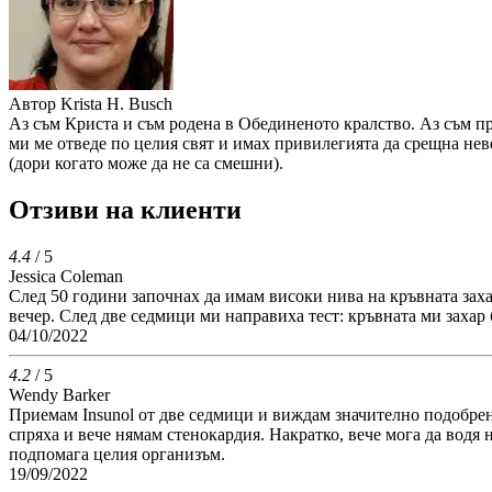
Автор
Krista H. Busch
Аз съм Криста и съм родена в Обединеното кралство. Аз съм про
ми ме отведе по целия свят и имах привилегията да срещна неве
(дори когато може да не са смешни).
Отзиви на клиенти
4.4
/ 5
Jessica Coleman
След 50 години започнах да имам високи нива на кръвната захар
вечер. След две седмици ми направиха тест: кръвната ми захар 
04/10/2022
4.2
/ 5
Wendy Barker
Приемам Insunol от две седмици и виждам значително подобрен
спряха и вече нямам стенокардия. Накратко, вече мога да водя
подпомага целия организъм.
19/09/2022