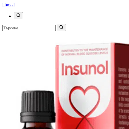
ii
bmed