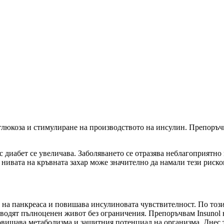
глюкоза и стимулиране на производството на инсулин. Препоръчв
с диабет се увеличава. Заболяването се отразява неблагоприятн
 нивата на кръвната захар може значително да намали тези риско
а на панкреаса и повишава инсулиновата чувствителност. По този
а водят пълноценен живот без ограничения. Препоръчвам Insunol
овишава метаболизма и защитния потенциал на организма. Днес т