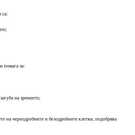
 са:
ите;
и помага за:
загуба на зрението;
ето на чернодробните и белодробните клетки, подобрява