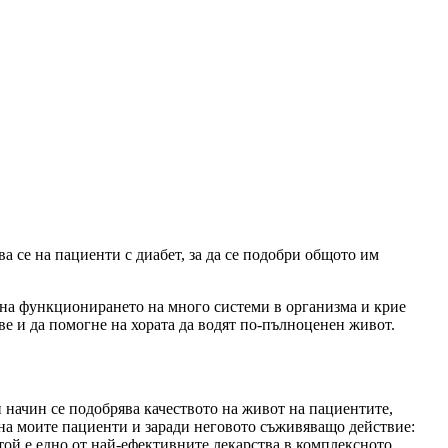
а се на пациенти с диабет, за да се подобри общото им
о на функционирането на много системи в организма и крие
ве и да помогне на хората да водят по-пълноценен живот.
 начин се подобрява качеството на живот на пациентите,
 на моите пациенти и заради неговото съживяващо действие:
ой е едно от най-ефективните лекарства в комплексното