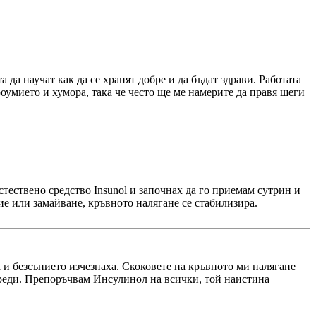
да научат как да се хранят добре и да бъдат здрави. Работата
оумието и хумора, така че често ще ме намерите да правя шеги
стествено средство Insunol и започнах да го приемам сутрин и
ие или замайване, кръвното налягане се стабилизира.
 и безсънието изчезнаха. Скоковете на кръвното ми налягане
 преди. Препоръчвам Инсулинол на всички, той наистина