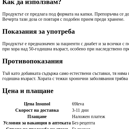
Как да използвам?
Продуктът се предлага под формата на капки. Препоръчва се доб
Вечерта тази доза се повтаря с подобен прием преди хранене.
Показания за употреба
Продуктът е предназначен за пациенти с диабет и за всички с 
при хора над 50-годишна възраст, особено при наследствено п
Противопоказания
Тъй като добавката съдържа само естествени съставки, тя няма
годишна възраст. Хората с тежки хронични заболявания трябва д
Цена и плащане
Цена Insunol
69
leva
Скорост на доставка
3-11 дни
Плащане
Наложен платеж
Условия за ваканция в аптеката
Без рецепта