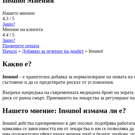
Insunol Мнения
Нашето мнение
4.3 / 5
Защо?
Мнение на клиента
4.4
/
5
Защо?
Проверете цената
Начало
»
Добавки за лечение на диабет
»
Insunol
Какво е?
Insunol
– е хранителна добавка за нормализиране на нивата на 
състояние и да се предотврати рискът от усложнения.
Въпреки напредъка на съвременната медицина броят на хората 
риск от ранна смърт. Приемането на лекарства за регулиране на
Нашето мнение: Insunol измама ли е?
Insunol действа едновременно в две посоки: подобрява работат
намалява се зависимостта им от лекарства и им се позволява д
има положителен ефект върху черния дроб и белите дробове, п