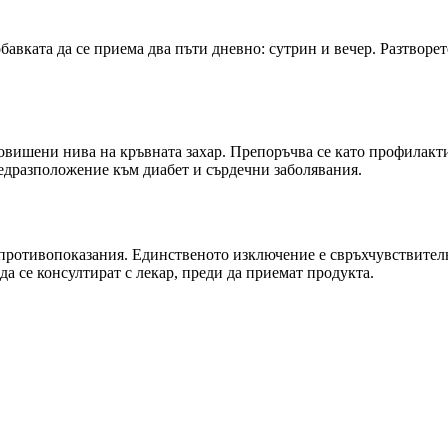
авката да се приема два пъти дневно: сутрин и вечер. Разтворет
повишени нива на кръвната захар. Препоръчва се като профилакт
редразположение към диабет и сърдечни заболявания.
 противопоказания. Единственото изключение е свръхчувствителн
а се консултират с лекар, преди да приемат продукта.