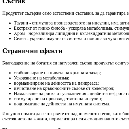
Състав
Продуктът съдържа само естествени съставки, за да гарантира 
Таурин - стимулира производството на инсулин, има ант
Екстракт от гинко билоба - ускорява метаболизма, стиму
Хром - нормализира липидния и въглехидратния метаболи
Селен - укрепва имунната система и повишава чувствите
Странични ефекти
Благодарение на богатия си натурален състав продуктът осигур
стабилизиране на нивата на кръвната захар;
Ускоряване на метаболизма;
нормализиране на дейността на панкреаса;
изчистване на кръвоносните съдове от холестерол;
Намаляване на риска от усложнения - диабетна нефропатия
стимулиране на производството на инсулин;
подпомагане на дейността на имунната система.
Инсунол помага да се отървете от наднорменото тегло, като бл
състоянието на кожата, нормализира психоемоционалното състо