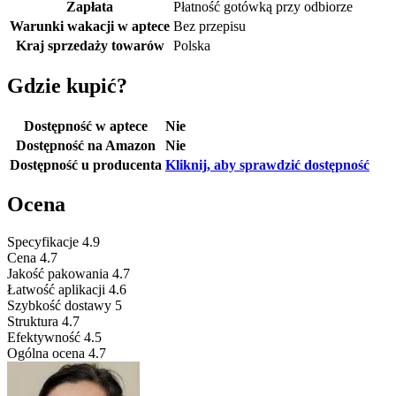
Zapłata
Płatność gotówką przy odbiorze
Warunki wakacji w aptece
Bez przepisu
Kraj sprzedaży towarów
Polska
Gdzie kupić?
Dostępność w aptece
Nie
Dostępność na Amazon
Nie
Dostępność u producenta
Kliknij, aby sprawdzić dostępność
Ocena
Specyfikacje
4.9
Cena
4.7
Jakość pakowania
4.7
Łatwość aplikacji
4.6
Szybkość dostawy
5
Struktura
4.7
Efektywność
4.5
Ogólna ocena
4.7