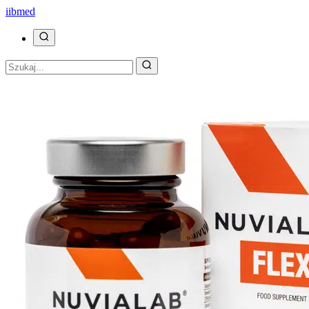
ii
bmed