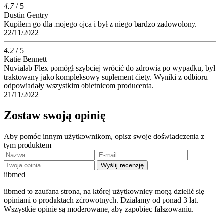
4.7
/ 5
Dustin Gentry
Kupiłem go dla mojego ojca i był z niego bardzo zadowolony.
22/11/2022
4.2
/ 5
Katie Bennett
Nuvialab Flex pomógł szybciej wrócić do zdrowia po wypadku, był
traktowany jako kompleksowy suplement diety. Wyniki z odbioru
odpowiadały wszystkim obietnicom producenta.
21/11/2022
Zostaw swoją opinię
Aby pomóc innym użytkownikom, opisz swoje doświadczenia z
tym produktem
Wyślij recenzję
ii
bmed
iibmed to zaufana strona, na której użytkownicy mogą dzielić się
opiniami o produktach zdrowotnych. Działamy od ponad 3 lat.
Wszystkie opinie są moderowane, aby zapobiec fałszowaniu.