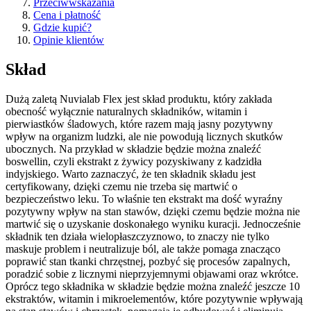
Przeciwwskazania
Cena i płatność
Gdzie kupić?
Opinie klientów
Skład
Dużą zaletą Nuvialab Flex jest skład produktu, który zakłada
obecność wyłącznie naturalnych składników, witamin i
pierwiastków śladowych, które razem mają jasny pozytywny
wpływ na organizm ludzki, ale nie powodują licznych skutków
ubocznych. Na przykład w składzie będzie można znaleźć
boswellin, czyli ekstrakt z żywicy pozyskiwany z kadzidła
indyjskiego. Warto zaznaczyć, że ten składnik składu jest
certyfikowany, dzięki czemu nie trzeba się martwić o
bezpieczeństwo leku. To właśnie ten ekstrakt ma dość wyraźny
pozytywny wpływ na stan stawów, dzięki czemu będzie można nie
martwić się o uzyskanie doskonałego wyniku kuracji. Jednocześnie
składnik ten działa wielopłaszczyznowo, to znaczy nie tylko
maskuje problem i neutralizuje ból, ale także pomaga znacząco
poprawić stan tkanki chrzęstnej, pozbyć się procesów zapalnych,
poradzić sobie z licznymi nieprzyjemnymi objawami oraz wkrótce.
Oprócz tego składnika w składzie będzie można znaleźć jeszcze 10
ekstraktów, witamin i mikroelementów, które pozytywnie wpływają