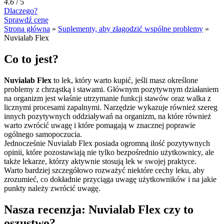
4.6
/
5
Dlaczego?
Sprawdź cenę
Strona główna
»
Suplementy, aby złagodzić wspólne problemy
»
Nuvialab Flex
Co to jest?
Nuvialab Flex
to lek, który warto kupić, jeśli masz określone
problemy z chrząstką i stawami. Głównym pozytywnym działaniem
na organizm jest właśnie utrzymanie funkcji stawów oraz walka z
licznymi procesami zapalnymi. Narzędzie wykazuje również szereg
innych pozytywnych oddziaływań na organizm, na które również
warto zwrócić uwagę i które pomagają w znacznej poprawie
ogólnego samopoczucia.
Jednocześnie Nuvialab Flex posiada ogromną ilość pozytywnych
opinii, które pozostawiają nie tylko bezpośrednio użytkownicy, ale
także lekarze, którzy aktywnie stosują lek w swojej praktyce.
Warto bardziej szczegółowo rozważyć niektóre cechy leku, aby
zrozumieć, co dokładnie przyciąga uwagę użytkowników i na jakie
punkty należy zwrócić uwagę.
Nasza recenzja: Nuvialab Flex czy to
oszustwo?