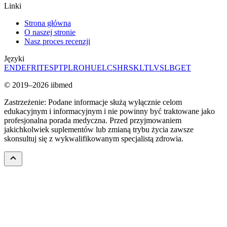
Linki
Strona główna
O naszej stronie
Nasz proces recenzji
Języki
EN
DE
FR
IT
ES
PT
PL
RO
HU
EL
CS
HR
SK
LT
LV
SL
BG
ET
© 2019–2026 iibmed
Zastrzeżenie: Podane informacje służą wyłącznie celom
edukacyjnym i informacyjnym i nie powinny być traktowane jako
profesjonalna porada medyczna. Przed przyjmowaniem
jakichkolwiek suplementów lub zmianą trybu życia zawsze
skonsultuj się z wykwalifikowanym specjalistą zdrowia.