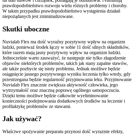
na stan stawów i chrząstek, pomagają je odbudować i eliminują
prawdopodobieństwo rozwoju wielu różnych problemy i choroby.
W takim przypadku prawdopodobieństwo wystąpienia działań
niepożądanych jest zminimalizowane.
Skutki uboczne
Nuvialab Flex ma dość wyraźny pozytywny wpływ na organizm
ludzki, ponieważ środek łączy w sobie 11 dość silnych składników,
które razem mają jasny pozytywny wpływ na organizm ludzki.
Jednocześnie warto zauważyć, że następuje nie tylko złagodzenie
objawów niektórych problemów, takich jak stany zapalne stawów,
ale także pozbycie się istoty problemu. Jednak możliwe będzie
osiągnięcie jasnego pozytywnego wyniku leczenia tylko wtedy, gdy
przestrzegana będzie regularność przyjmowania leku. Przyjmowanie
Nuvialab Flex znacznie zwiększa aktywność człowieka, jego
wytrzymałość oraz znaczną poprawę ogólnego samopoczucia.
Dzięki temu możliwe będzie całkowite wyeliminowanie
konieczności podejmowania dodatkowych środków na leczenie i
profilaktykę problemów ze stawami.
Jak używać?
Właściwe spożywanie preparatu przynosi dość wyraziste efekty,