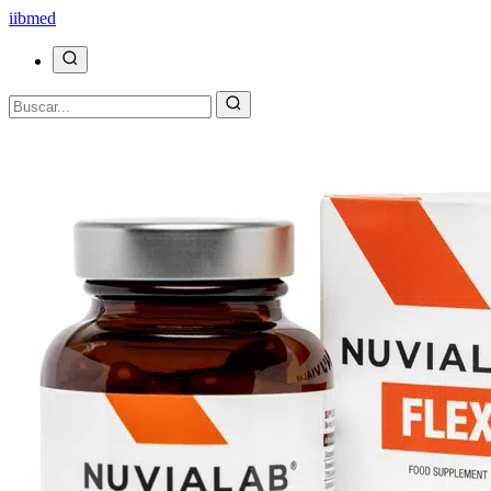
ii
bmed