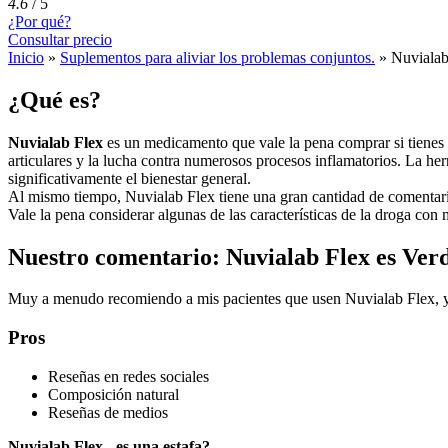
4.6
/
5
¿Por qué?
Consultar precio
Inicio
»
Suplementos para aliviar los problemas conjuntos.
»
Nuvialab
¿Qué es?
Nuvialab Flex
es un medicamento que vale la pena comprar si tienes c
articulares y la lucha contra numerosos procesos inflamatorios. La her
significativamente el bienestar general.
Al mismo tiempo, Nuvialab Flex tiene una gran cantidad de comentario
Vale la pena considerar algunas de las características de la droga con
Nuestro comentario: Nuvialab Flex es Ver
Muy a menudo recomiendo a mis pacientes que usen Nuvialab Flex, ya q
Pros
Reseñas en redes sociales
Composición natural
Reseñas de medios
Nuvialab Flex - es una estafa?