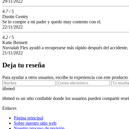
29/11/2022
4.7
/ 5
Dustin Gentry
Se lo compre a mi padre y quedo muy contento con el.
22/11/2022
4.2
/ 5
Katie Bennett
Nuvialab Flex ayudó a recuperarse más rápido después del accidente, 
21/11/2022
Deja tu reseña
Para ayudar a otros usuarios, escribe tu experiencia con este producto
ii
bmed
iibmed es un sitio confiable donde los usuarios pueden compartir res
Enlaces
Página principal
Sobre nuestro sitio web
Nuestro proceso de revisión