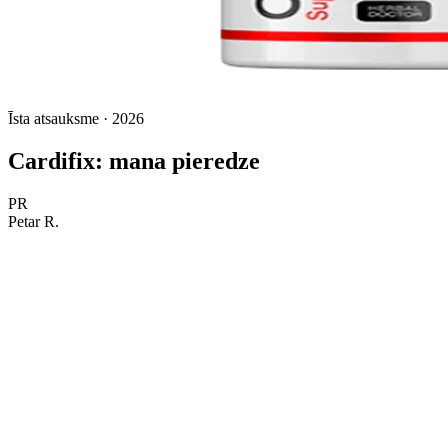
Īsta atsauksme · 2026
Cardifix: mana pieredze
PR
Petar R.