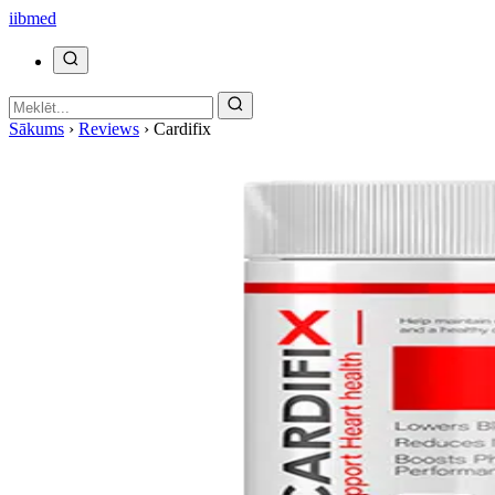
ii
bmed
Sākums
›
Reviews
›
Cardifix