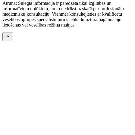
Atruna: Sniegtā informācija ir paredzēta tikai izglītības un
informatīviem nolūkiem, un to nedrīkst uzskatīt par profesionālu
medicīnisku konsultāciju. Vienmēr konsultējieties ar kvalificētu
veselības aprūpes speciālistu pirms jebkādu uztura bagātinātāju
lietošanas vai veselības režīma maiņas.