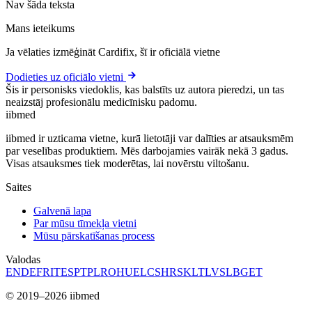
Nav šāda teksta
Mans ieteikums
Ja vēlaties izmēģināt Cardifix, šī ir oficiālā vietne
Dodieties uz oficiālo vietni
Šis ir personisks viedoklis, kas balstīts uz autora pieredzi, un tas
neaizstāj profesionālu medicīnisku padomu.
ii
bmed
iibmed ir uzticama vietne, kurā lietotāji var dalīties ar atsauksmēm
par veselības produktiem. Mēs darbojamies vairāk nekā 3 gadus.
Visas atsauksmes tiek moderētas, lai novērstu viltošanu.
Saites
Galvenā lapa
Par mūsu tīmekļa vietni
Mūsu pārskatīšanas process
Valodas
EN
DE
FR
IT
ES
PT
PL
RO
HU
EL
CS
HR
SK
LT
LV
SL
BG
ET
© 2019–2026 iibmed