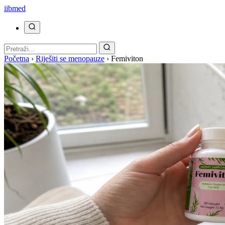
ii
bmed
Početna
›
Riješiti se menopauze
›
Femiviton