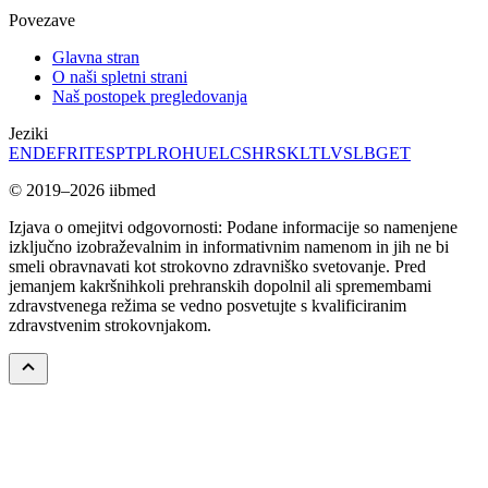
Povezave
Glavna stran
O naši spletni strani
Naš postopek pregledovanja
Jeziki
EN
DE
FR
IT
ES
PT
PL
RO
HU
EL
CS
HR
SK
LT
LV
SL
BG
ET
© 2019–2026 iibmed
Izjava o omejitvi odgovornosti: Podane informacije so namenjene
izključno izobraževalnim in informativnim namenom in jih ne bi
smeli obravnavati kot strokovno zdravniško svetovanje. Pred
jemanjem kakršnihkoli prehranskih dopolnil ali spremembami
zdravstvenega režima se vedno posvetujte s kvalificiranim
zdravstvenim strokovnjakom.