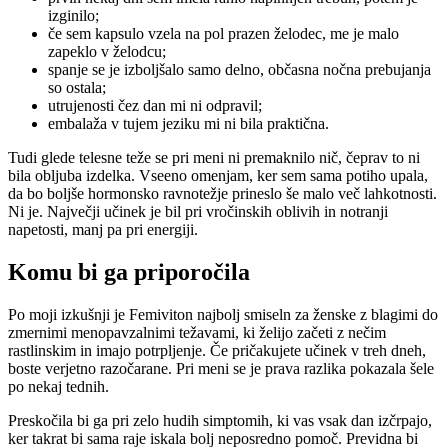
izginilo;
če sem kapsulo vzela na pol prazen želodec, me je malo
zapeklo v želodcu;
spanje se je izboljšalo samo delno, občasna nočna prebujanja
so ostala;
utrujenosti čez dan mi ni odpravil;
embalaža v tujem jeziku mi ni bila praktična.
Tudi glede telesne teže se pri meni ni premaknilo nič, čeprav to ni
bila obljuba izdelka. Vseeno omenjam, ker sem sama potiho upala,
da bo boljše hormonsko ravnotežje prineslo še malo več lahkotnosti.
Ni je. Največji učinek je bil pri vročinskih oblivih in notranji
napetosti, manj pa pri energiji.
Komu bi ga priporočila
Po moji izkušnji je Femiviton najbolj smiseln za ženske z blagimi do
zmernimi menopavzalnimi težavami, ki želijo začeti z nečim
rastlinskim in imajo potrpljenje. Če pričakujete učinek v treh dneh,
boste verjetno razočarane. Pri meni se je prava razlika pokazala šele
po nekaj tednih.
Preskočila bi ga pri zelo hudih simptomih, ki vas vsak dan izčrpajo,
ker takrat bi sama raje iskala bolj neposredno pomoč. Previdna bi