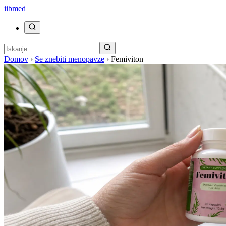
ii
bmed
Domov
›
Se znebiti menopavze
›
Femiviton