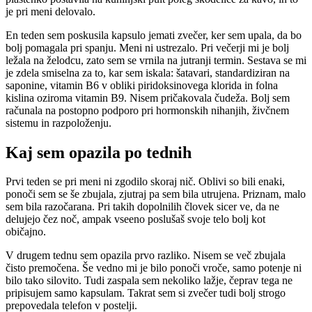
je pri meni delovalo.
En teden sem poskusila kapsulo jemati zvečer, ker sem upala, da bo
bolj pomagala pri spanju. Meni ni ustrezalo. Pri večerji mi je bolj
ležala na želodcu, zato sem se vrnila na jutranji termin. Sestava se mi
je zdela smiselna za to, kar sem iskala: šatavari, standardiziran na
saponine, vitamin B6 v obliki piridoksinovega klorida in folna
kislina oziroma vitamin B9. Nisem pričakovala čudeža. Bolj sem
računala na postopno podporo pri hormonskih nihanjih, živčnem
sistemu in razpoloženju.
Kaj sem opazila po tednih
Prvi teden se pri meni ni zgodilo skoraj nič. Oblivi so bili enaki,
ponoči sem se še zbujala, zjutraj pa sem bila utrujena. Priznam, malo
sem bila razočarana. Pri takih dopolnilih človek sicer ve, da ne
delujejo čez noč, ampak vseeno poslušaš svoje telo bolj kot
običajno.
V drugem tednu sem opazila prvo razliko. Nisem se več zbujala
čisto premočena. Še vedno mi je bilo ponoči vroče, samo potenje ni
bilo tako silovito. Tudi zaspala sem nekoliko lažje, čeprav tega ne
pripisujem samo kapsulam. Takrat sem si zvečer tudi bolj strogo
prepovedala telefon v postelji.