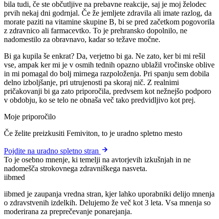
bila tudi, če ste občutljive na prebavne reakcije, saj je moj želodec
prvih nekaj dni godrnjal. Če že jemljete zdravila ali imate razlog, da
morate paziti na vitamine skupine B, bi se pred začetkom pogovorila
z zdravnico ali farmacevtko. To je prehransko dopolnilo, ne
nadomestilo za obravnavo, kadar so težave močne.
Bi ga kupila še enkrat? Da, verjetno bi ga. Ne zato, ker bi mi rešil
vse, ampak ker mi je v osmih tednih opazno ublažil vročinske oblive
in mi pomagal do bolj mirnega razpoloženja. Pri spanju sem dobila
delno izboljšanje, pri utrujenosti pa skoraj nič. Z realnimi
pričakovanji bi ga zato priporočila, predvsem kot nežnejšo podporo
v obdobju, ko se telo ne obnaša več tako predvidljivo kot prej.
Moje priporočilo
Če želite preizkusiti Femiviton, to je uradno spletno mesto
Pojdite na uradno spletno stran
To je osebno mnenje, ki temelji na avtorjevih izkušnjah in ne
nadomešča strokovnega zdravniškega nasveta.
ii
bmed
iibmed je zaupanja vredna stran, kjer lahko uporabniki delijo mnenja
o zdravstvenih izdelkih. Delujemo že več kot 3 leta. Vsa mnenja so
moderirana za preprečevanje ponarejanja.