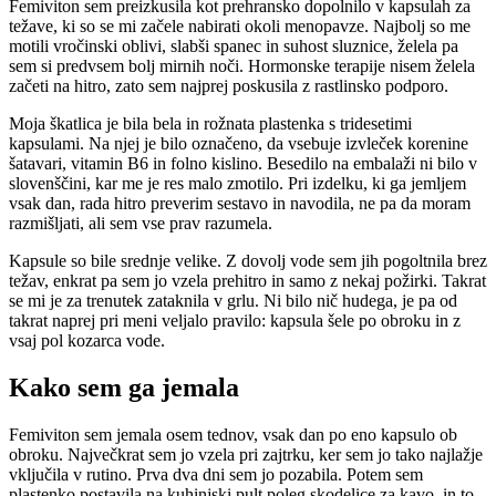
Femiviton sem preizkusila kot prehransko dopolnilo v kapsulah za
težave, ki so se mi začele nabirati okoli menopavze. Najbolj so me
motili vročinski oblivi, slabši spanec in suhost sluznice, želela pa
sem si predvsem bolj mirnih noči. Hormonske terapije nisem želela
začeti na hitro, zato sem najprej poskusila z rastlinsko podporo.
Moja škatlica je bila bela in rožnata plastenka s tridesetimi
kapsulami. Na njej je bilo označeno, da vsebuje izvleček korenine
šatavari, vitamin B6 in folno kislino. Besedilo na embalaži ni bilo v
slovenščini, kar me je res malo zmotilo. Pri izdelku, ki ga jemljem
vsak dan, rada hitro preverim sestavo in navodila, ne pa da moram
razmišljati, ali sem vse prav razumela.
Kapsule so bile srednje velike. Z dovolj vode sem jih pogoltnila brez
težav, enkrat pa sem jo vzela prehitro in samo z nekaj požirki. Takrat
se mi je za trenutek zataknila v grlu. Ni bilo nič hudega, je pa od
takrat naprej pri meni veljalo pravilo: kapsula šele po obroku in z
vsaj pol kozarca vode.
Kako sem ga jemala
Femiviton sem jemala osem tednov, vsak dan po eno kapsulo ob
obroku. Največkrat sem jo vzela pri zajtrku, ker sem jo tako najlažje
vključila v rutino. Prva dva dni sem jo pozabila. Potem sem
plastenko postavila na kuhinjski pult poleg skodelice za kavo, in to