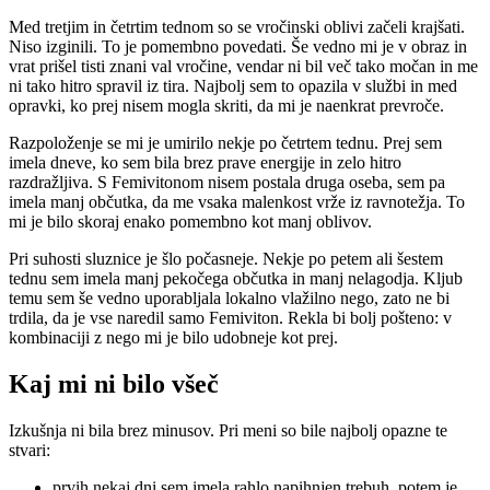
Med tretjim in četrtim tednom so se vročinski oblivi začeli krajšati.
Niso izginili. To je pomembno povedati. Še vedno mi je v obraz in
vrat prišel tisti znani val vročine, vendar ni bil več tako močan in me
ni tako hitro spravil iz tira. Najbolj sem to opazila v službi in med
opravki, ko prej nisem mogla skriti, da mi je naenkrat prevroče.
Razpoloženje se mi je umirilo nekje po četrtem tednu. Prej sem
imela dneve, ko sem bila brez prave energije in zelo hitro
razdražljiva. S Femivitonom nisem postala druga oseba, sem pa
imela manj občutka, da me vsaka malenkost vrže iz ravnotežja. To
mi je bilo skoraj enako pomembno kot manj oblivov.
Pri suhosti sluznice je šlo počasneje. Nekje po petem ali šestem
tednu sem imela manj pekočega občutka in manj nelagodja. Kljub
temu sem še vedno uporabljala lokalno vlažilno nego, zato ne bi
trdila, da je vse naredil samo Femiviton. Rekla bi bolj pošteno: v
kombinaciji z nego mi je bilo udobneje kot prej.
Kaj mi ni bilo všeč
Izkušnja ni bila brez minusov. Pri meni so bile najbolj opazne te
stvari:
prvih nekaj dni sem imela rahlo napihnjen trebuh, potem je