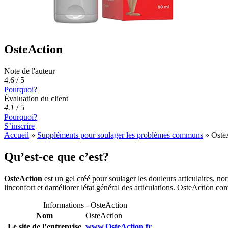
OsteAction
Note de l'auteur
4.6 / 5
Pourquoi?
Évaluation du client
4.1
/
5
Pourquoi?
S’inscrire
Accueil
»
Suppléments pour soulager les problèmes communs
»
Oste
Qu’est-ce que c’est?
OsteAction
est un gel créé pour soulager les douleurs articulaires, no
linconfort et daméliorer létat général des articulations. OsteAction con
Informations - OsteAction
Nom
OsteAction
Le site de l’entreprise
www.OsteAction.fr