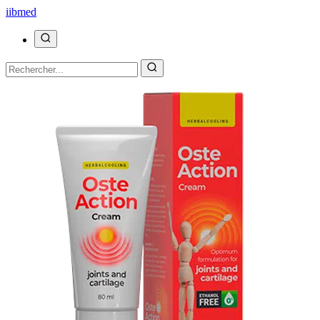
ii
bmed