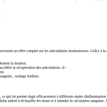
.
curent un effet complet sur les articulations douloureuses. Grâce à la 
dement la douleur.
accélère la récupération des articulations. li>
ion.
sanguins , soulage lenflure.
ce qui lui permet dagir efficacement à différents stades dinflammation et
oba aident à réchauffer les tissus et à stimuler la circulation sanguine. 