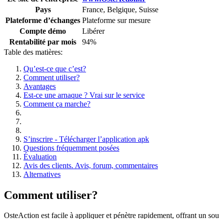
Pays
France, Belgique, Suisse
Plateforme d’échanges
Plateforme sur mesure
Compte démo
Libérer
Rentabilité par mois
94%
Table des matières:
Qu’est-ce que c’est?
Comment utiliser?
Avantages
Est-ce une arnaque ? Vrai sur le service
Comment ça marche?
S’inscrire - Télécharger l’application apk
Questions fréquemment posées
Évaluation
Avis des clients. Avis, forum, commentaires
Alternatives
Comment utiliser?
OsteAction est facile à appliquer et pénètre rapidement, offrant un so