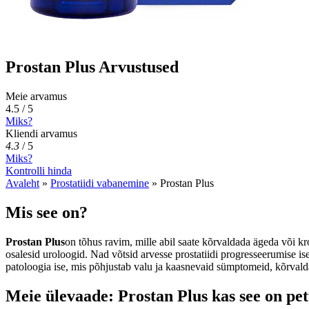
Prostan Plus Arvustused
Meie arvamus
4.5 / 5
Miks?
Kliendi arvamus
4.3
/
5
Miks?
Kontrolli hinda
Avaleht
»
Prostatiidi vabanemine
»
Prostan Plus
Mis see on?
Prostan Plus
on tõhus ravim, mille abil saate kõrvaldada ägeda või kro
osalesid uroloogid. Nad võtsid arvesse prostatiidi progresseerumise iseä
patoloogia ise, mis põhjustab valu ja kaasnevaid sümptomeid, kõrvald
Meie ülevaade: Prostan Plus kas see on pet