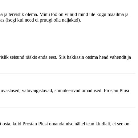
ma ja tervislik olema. Minu töö on viinud mind üle kogu maailma ja
s (isegi kui need ei pruugi olla naljakad).
islik seisund rääkis enda eest. Siis hakkasin otsima head vahendit ja
tikuvastased, valuvaigistavad, stimuleerivad omadused. Prostan Plusi
 osta, kuid Prostan Plusi omandamise näitel tean kindlalt, et see on