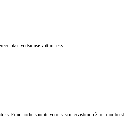
reeritakse võltsimise vältimiseks.
ndeks. Enne toidulisandite võtmist või tervishoiurežiimi muutmist