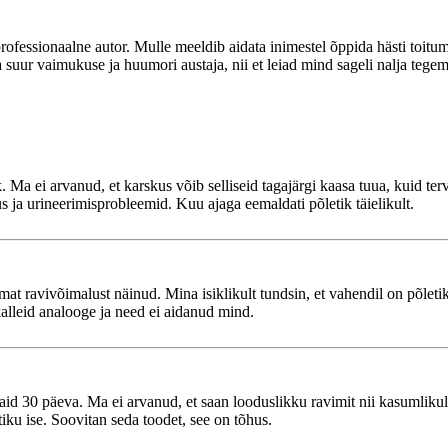
ofessionaalne autor. Mulle meeldib aidata inimestel õppida hästi toitu
uur vaimukuse ja huumori austaja, nii et leiad mind sageli nalja tegema
Ma ei arvanud, et karskus võib selliseid tagajärgi kaasa tuua, kuid terv
 ja urineerimisprobleemid. Kuu ajaga eemaldati põletik täielikult.
emat ravivõimalust näinud. Mina isiklikult tundsin, et vahendil on põle
alleid analooge ja need ei aidanud mind.
vaid 30 päeva. Ma ei arvanud, et saan looduslikku ravimit nii kasumlikult
iku ise. Soovitan seda toodet, see on tõhus.