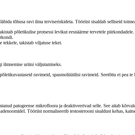
äbida tõhusa ravi ilma terviseriskideta. Tööriist sisaldab selliseid toime
 takistab põletikulise protsessi levikut eesnäärme tervetele piirkondadele.
rkondi.
ekkele, takistab viljatuse teket.
i ilmnemise uriini väljutamiseks.
õletikuvastaseid ravimeid, spasmolüütilisi ravimeid. Seetõttu ei pea te
ustanud patogeense mikrofloora ja deaktiveerivad selle. See aitab kõrval
 adenoomidel. Tööriist normaliseerib testosterooni sisaldust kehas, kait