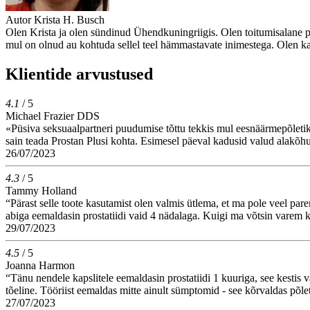
Autor
Krista H. Busch
Olen Krista ja olen sündinud Ühendkuningriigis. Olen toitumisalane pr
mul on olnud au kohtuda sellel teel hämmastavate inimestega. Olen ka s
Klientide arvustused
4.1
/ 5
Michael Frazier DDS
«Püsiva seksuaalpartneri puudumise tõttu tekkis mul eesnäärmepõletik. 
sain teada Prostan Plusi kohta. Esimesel päeval kadusid valud alakõhus
26/07/2023
4.3
/ 5
Tammy Holland
“Pärast selle toote kasutamist olen valmis ütlema, et ma pole veel par
abiga eemaldasin prostatiidi vaid 4 nädalaga. Kuigi ma võtsin varem k
29/07/2023
4.5
/ 5
Joanna Harmon
“Tänu nendele kapslitele eemaldasin prostatiidi 1 kuuriga, see kestis 
tõeline. Tööriist eemaldas mitte ainult sümptomid - see kõrvaldas põlet
27/07/2023