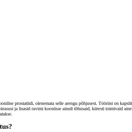
onilise prostatiidi, olenemata selle arengu põhjusest. Tööriist on kapslit
rasusi ja lisasid ravimi koostisse ainult tõhusaid, kiiresti toimivaid ai
atakse.
tus?