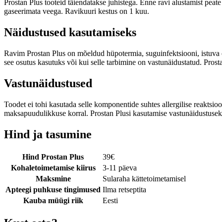
Prostan Plus tooteid täiendatakse juhistega. Enne ravi alustamist peat
gaseerimata veega. Ravikuuri kestus on 1 kuu.
Näidustused kasutamiseks
Ravim Prostan Plus on mõeldud hüpotermia, suguinfektsiooni, istuva e
see osutus kasutuks või kui selle tarbimine on vastunäidustatud. Prost
Vastunäidustused
Toodet ei tohi kasutada selle komponentide suhtes allergilise reaktsioo
maksapuudulikkuse korral. Prostan Plusi kasutamise vastunäidustusek
Hind ja tasumine
Hind Prostan Plus
39
€
Kohaletoimetamise kiirus
3-11 päeva
Maksmine
Sularaha kättetoimetamisel
Apteegi puhkuse tingimused
Ilma retseptita
Kauba müügi riik
Eesti