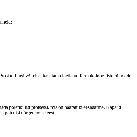
aineid:
 Prostan Plusi võtmisel kasutama loetletud farmakoloogiliste rühmade
dada põletikulist protsessi, mis on haaranud eesnäärme. Kapslid
seb potentsi nõrgenemise eest.