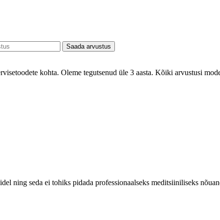
Saada arvustus
ervisetoodete kohta. Oleme tegutsenud üle 3 aasta. Kõiki arvustusi mode
rkidel ning seda ei tohiks pidada professionaalseks meditsiiniliseks nõua