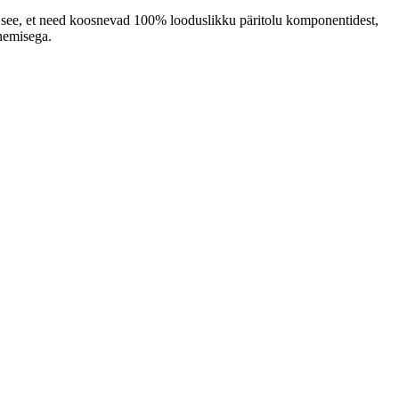
 on see, et need koosnevad 100% looduslikku päritolu komponentidest,
anemisega.