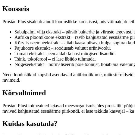
Koosseis
Prostan Plus sisaldab ainult looduslikke koostisosi, mis võimaldab teil l
Sabalpalmi vilja ekstrakt – pärsib bakterite ja viiruste tegevust,
Aafrika ploomikoore ekstrakt – ravib kahjustatud eesnäärme pii
Kõrvitsaseemneekstrakt – aitab kaasa piisava hulga sugurakkude t
Pajukoore ekstrakt – soodustab valutut uriinivoolu.
Tomati ekstrakt – eemaldab kehast mürgised lisandid.
Tsink, tokoferool – ei lase libiido tuhmuda.
Nõgeseekstrakt – normaliseerib põie toonust, hoiab ära valetung
Need looduslikud kapslid asendavad antibiootikume, mittesteroidseid p
ravimeid.
Kõrvaltoimed
Prostan Plusi toimeained leiavad meesorganismis üles prostatiiti põhj
ravivad kahjustatud eesnäärme piirkondi, ei lase tekkida kasvajal – ka
Kuidas kasutada?