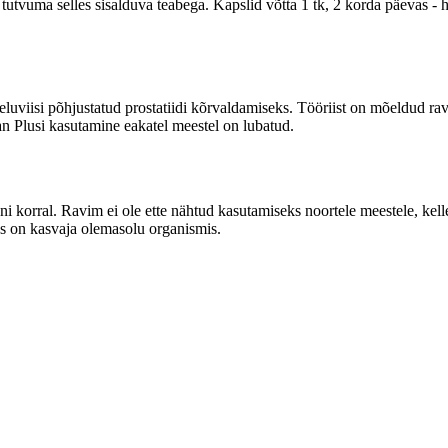
e tutvuma selles sisalduva teabega. Kapslid võtta 1 tk, 2 korda päevas 
luviisi põhjustatud prostatiidi kõrvaldamiseks. Tööriist on mõeldud r
an Plusi kasutamine eakatel meestel on lubatud.
ni korral. Ravim ei ole ette nähtud kasutamiseks noortele meestele, kelle
s on kasvaja olemasolu organismis.