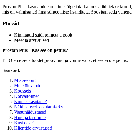
Prostan Plusi kasutamine on ainus õige taktika prostatiidi tekke korra
mis on valmistatud ilma sünteetiliste lisanditeta. Soovitan seda vahen
Plussid
Kinnitatud saidi toimetaja poolt
Meedia arvustused
Prostan Plus - Kas see on pettus?
Ei. Oleme seda toodet proovinud ja võime väita, et see ei ole pettus.
Sisukord:
Mis see on?
Meie ülevaade
Koosseis
Kõrvaltoimed
Kuidas kasutada?
Näidustused kasutamiseks
Vastunäidustused
Hind ja tasumine
Kust osta?
Klientide arvustused