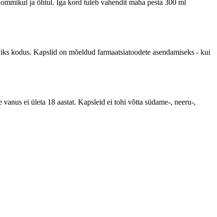
- hommikul ja õhtul. Iga kord tuleb vahendit maha pesta 300 ml
aviks kodus. Kapslid on mõeldud farmaatsiatoodete asendamiseks - kui
 vanus ei ületa 18 aastat. Kapsleid ei tohi võtta südame-, neeru-,