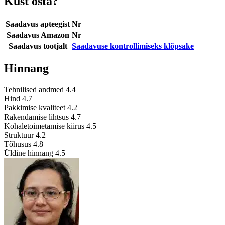
Kust osta?
Saadavus apteegist
Nr
Saadavus Amazon
Nr
Saadavus tootjalt
Saadavuse kontrollimiseks klõpsake
Hinnang
Tehnilised andmed
4.4
Hind
4.7
Pakkimise kvaliteet
4.2
Rakendamise lihtsus
4.7
Kohaletoimetamise kiirus
4.5
Struktuur
4.2
Tõhusus
4.8
Üldine hinnang
4.5