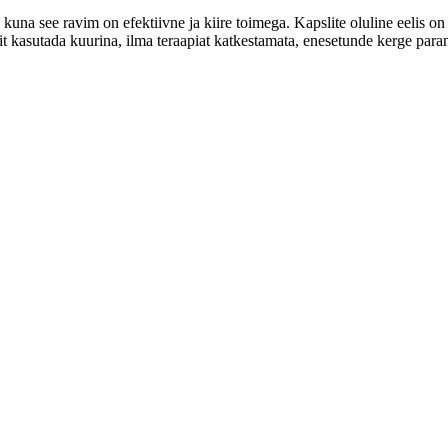
l, kuna see ravim on efektiivne ja kiire toimega. Kapslite oluline eelis
dit kasutada kuurina, ilma teraapiat katkestamata, enesetunde kerge par