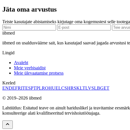
Jäta oma arvustus
Teiste kasutajate abistamiseks kirjutage oma kogemustest selle tootega
ii
bmed
iibmed on usaldusväärne sait, kus kasutajad saavad jagada arvustusi t
Lingid
Avaleht
Meie veebisaidist
Meie ülevaatamise protsess
Keeled
EN
DE
FR
IT
ES
PT
PL
RO
HU
EL
CS
HR
SK
LT
LV
SL
BG
ET
© 2019–2026 iibmed
Lahtiütlus: Esitatud teave on ainult hariduslikel ja teavitamise eesmä
konsulteerige alati kvalifitseeritud tervishoiutöötajaga.