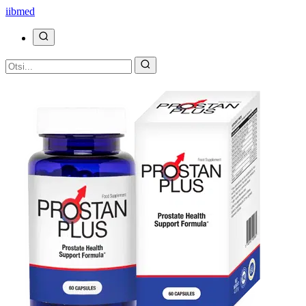
ii
bmed