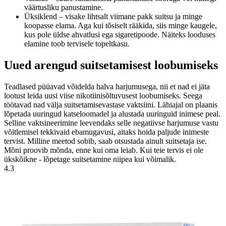
väärtusliku panustamine.
Üksiklend – visake lihtsalt viimane pakk suitsu ja minge
koopasse elama. Aga kui tõsiselt rääkida, siis minge kaugele,
kus pole üldse ahvatlusi ega sigaretipoode. Näiteks looduses
elamine toob tervisele topeltkasu.
Uued arengud suitsetamisest loobumiseks
Teadlased püüavad võidelda halva harjumusega, nii et nad ei jäta
lootust leida uusi viise nikotiinisõltuvusest loobumiseks. Seega
töötavad nad välja suitsetamisevastase vaktsiini. Lähiajal on plaanis
lõpetada uuringud katseloomadel ja alustada uuringuid inimese peal.
Selline vaktsineerimine leevendaks selle negatiivse harjumuse vastu
võitlemisel tekkivaid ebamugavusi, aitaks hoida paljude inimeste
tervist. Milline meetod sobib, saab otsustada ainult suitsetaja ise.
Mõni proovib mõnda, enne kui oma leiab. Kui teie tervis ei ole
ükskõikne - lõpetage suitsetamine niipea kui võimalik.
4.3