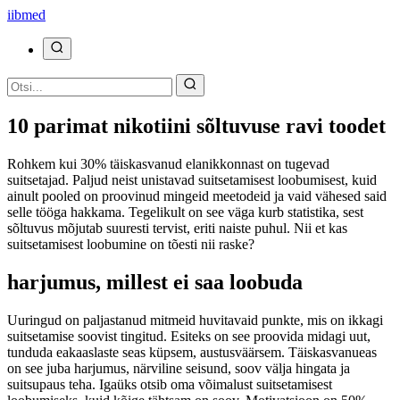
ii
bmed
10 parimat nikotiini sõltuvuse ravi toodet
Rohkem kui 30% täiskasvanud elanikkonnast on tugevad
suitsetajad. Paljud neist unistavad suitsetamisest loobumisest, kuid
ainult pooled on proovinud mingeid meetodeid ja vaid vähesed said
selle tööga hakkama. Tegelikult on see väga kurb statistika, sest
sõltuvus mõjutab suuresti tervist, eriti naiste puhul. Nii et kas
suitsetamisest loobumine on tõesti nii raske?
harjumus, millest ei saa loobuda
Uuringud on paljastanud mitmeid huvitavaid punkte, mis on ikkagi
suitsetamise soovist tingitud. Esiteks on see proovida midagi uut,
tunduda eakaaslaste seas küpsem, austusväärsem. Täiskasvanueas
on see juba harjumus, närviline seisund, soov välja hingata ja
suitsupaus teha. Igaüks otsib oma võimalust suitsetamisest