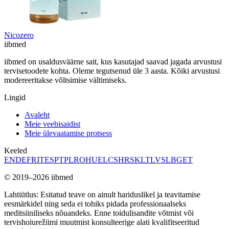
Nicozero
ii
bmed
iibmed on usaldusväärne sait, kus kasutajad saavad jagada arvustusi
tervisetoodete kohta. Oleme tegutsenud üle 3 aasta. Kõiki arvustusi
modereeritakse võltsimise vältimiseks.
Lingid
Avaleht
Meie veebisaidist
Meie ülevaatamise protsess
Keeled
EN
DE
FR
IT
ES
PT
PL
RO
HU
EL
CS
HR
SK
LT
LV
SL
BG
ET
© 2019–2026 iibmed
Lahtiütlus: Esitatud teave on ainult hariduslikel ja teavitamise
eesmärkidel ning seda ei tohiks pidada professionaalseks
meditsiiniliseks nõuandeks. Enne toidulisandite võtmist või
tervishoiurežiimi muutmist konsulteerige alati kvalifitseeritud