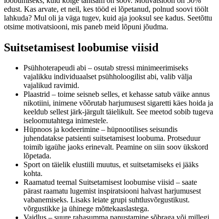
loobumiseks, kuid kõige tähtsam on soov. Motivatsioon on 50%
edust. Kas arvate, et neil, kes tööd ei lõpetanud, polnud soovi töölt
lahkuda? Mul oli ja väga tugev, kuid aja jooksul see kadus. Seetõttu
otsime motivatsiooni, mis paneb meid lõpuni jõudma.
Suitsetamisest loobumise viisid
Psühhoterapeudi abi – osutab stressi minimeerimiseks
vajalikku individuaalset psühholoogilist abi, valib välja
vajalikud ravimid.
Plaastrid – toime seisneb selles, et kehasse satub väike annus
nikotiini, inimene võõrutab harjumusest sigaretti käes hoida ja
keeldub sellest järk-järgult täielikult. See meetod sobib tugeva
iseloomutahtega inimestele.
Hüpnoos ja kodeerimine – hüpnootilises seisundis
juhendatakse patsienti suitsetamisest loobuma. Protseduur
toimib igaühe jaoks erinevalt. Peamine on siin soov ükskord
lõpetada.
Sport on täielik elustiili muutus, et suitsetamiseks ei jääks
kohta.
Raamatud teemal Suitsetamisest loobumise viisid – saate
pärast raamatu lugemist inspiratsiooni halvast harjumusest
vabanemiseks. Lisaks leiate grupi suhtlusvõrgustikust.
võrgustikke ja ühinege mõttekaaslastega.
Vaidlus – suure rahasumma panustamine sõbraga või millegi