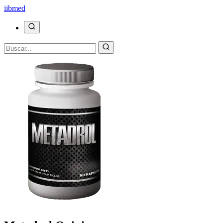
ii
bmed