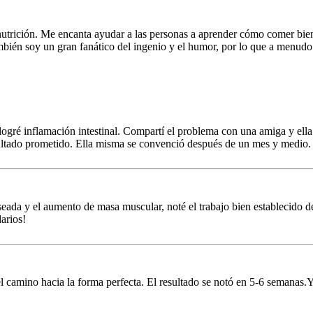
nutrición. Me encanta ayudar a las personas a aprender cómo comer bien
También soy un gran fanático del ingenio y el humor, por lo que a menu
 logré inflamación intestinal. Compartí el problema con una amiga y e
esultado prometido. Ella misma se convenció después de un mes y medio. 
a y el aumento de masa muscular, noté el trabajo bien establecido del t
arios!
l camino hacia la forma perfecta. El resultado se notó en 5-6 semanas.