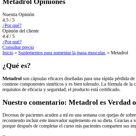
Metadrol Opiniones
Nuestra Opinión
4.5 / 5
¿Por qué?
Opinión del cliente
4.4
/
5
¿Por qué?
Consultar precio
Inicio
»
Suplementos para aumentar la masa muscular.
»
Metadrol
¿Qué es?
Metadrol
son cápsulas eficaces diseñadas para una rápida pérdida de
contiene componentes sintéticos y es bien tolerado. La fórmula de la c
requisitos de eficacia y seguridad; el producto está certificado.
Nuestro comentario: Metadrol es Verdad 
Decenas de pacientes acuden a mí en una semana con quejas de sobrepes
recomiendo incluir este innovador suplemento en su dieta. Gracias a s
porque después de completar el curso mis pacientes comparten sus