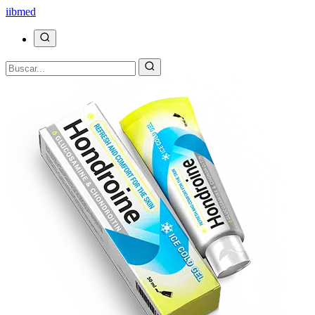
ii
bmed