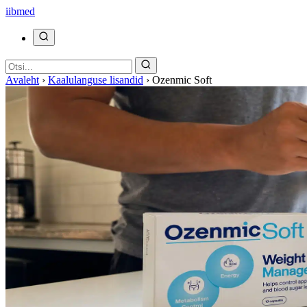
ii
bmed
Avaleht
›
Kaalulanguse lisandid
›
Ozenmic Soft