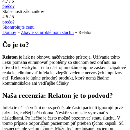
4.7 / 5
prečo?
Skúsenosti zákazníkov
4.8
/
5
prečo?
Skontrolujte cenu
Domov
»
Zbavte sa problémom sluchu
»
Relaton
Čo je to?
Relaton
je liek na obnovu načúvacieho prístroja. Užívanie tohto
lieku pomáha eliminovať problémy so sluchom bez ohľadu na
dôvod ich výskytu. Tento nástroj umožňuje úplne zastaviť zápalové
reakcie, eliminovať infekcie, zlepšiť vedenie nervových impulzov
atď. Relaton je úplne prírodný produkt, ktorý nemá žiadne
kontraindikácie ani vedľajšie účinky.
Naša recenzia: Relaton je to podvod?
Infekcie uší sú veľmi nebezpečné, ale často pacienti ignorujú prvé
príznaky, radšej liečia doma. Neskôr sa musíte vyrovnať s
následkami. Po liečbe je často možné pozorovať stratu sluchu. V
tomto prípade odporúčam pacientom piť priebeh týchto kapsúl. Sú
bezpečné, ale veľmi účinné. Môžu byť predpísané pacientom