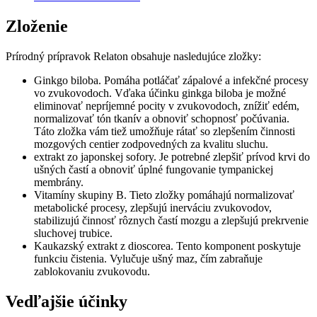
Zloženie
Prírodný prípravok Relaton obsahuje nasledujúce zložky:
Ginkgo biloba. Pomáha potláčať zápalové a infekčné procesy
vo zvukovodoch. Vďaka účinku ginkga biloba je možné
eliminovať nepríjemné pocity v zvukovodoch, znížiť edém,
normalizovať tón tkanív a obnoviť schopnosť počúvania.
Táto zložka vám tiež umožňuje rátať so zlepšením činnosti
mozgových centier zodpovedných za kvalitu sluchu.
extrakt zo japonskej sofory. Je potrebné zlepšiť prívod krvi do
ušných častí a obnoviť úplné fungovanie tympanickej
membrány.
Vitamíny skupiny B. Tieto zložky pomáhajú normalizovať
metabolické procesy, zlepšujú inerváciu zvukovodov,
stabilizujú činnosť rôznych častí mozgu a zlepšujú prekrvenie
sluchovej trubice.
Kaukazský extrakt z dioscorea. Tento komponent poskytuje
funkciu čistenia. Vylučuje ušný maz, čím zabraňuje
zablokovaniu zvukovodu.
Vedľajšie účinky