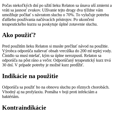
Počas niekoľkých dní po užití lieku Relaton sa únava uší zmierni a
vráti sa jasnosť zvukov. Užívanie tejto drogy dva týždne vám
umožňuje počítať s návratom sluchu o 70%. To vylučuje potrebu
ďalšieho používania načúvacích prístrojov. Po ukončení
terapeutického kurzu sa poskytuje úplné zotavenie sluchu.
Ako použiť?
Pred použitím lieku Relaton si musíte prečítať návod na použitie.
Výrobca odporúča nalievať obsah vrecúška do 200 ml teplej vody.
Činidlo sa musí miešať, kým sa úplne nerozpustí. Relaton sa
odporúča na pôst ráno a večer. Odporúčaný terapeutický kurz trvá
30 dní. V prípade potreby je možné kurz predĺžiť.
Indikácie na použitie
Odporúča sa použiť ho na obnovu sluchu po rôznych chorobách.
Vhodný aj na profylaxiu. Pomáha v boji proti infekciám a
baktériám.
Kontraindikácie