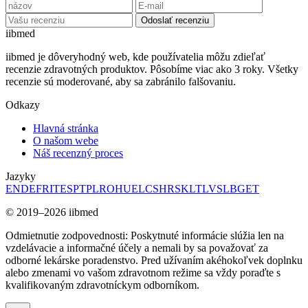
Odoslať recenziu
ii
bmed
iibmed je dôveryhodný web, kde používatelia môžu zdieľať
recenzie zdravotných produktov. Pôsobíme viac ako 3 roky. Všetky
recenzie sú moderované, aby sa zabránilo falšovaniu.
Odkazy
Hlavná stránka
O našom webe
Náš recenzný proces
Jazyky
EN
DE
FR
IT
ES
PT
PL
RO
HU
EL
CS
HR
SK
LT
LV
SL
BG
ET
© 2019–2026 iibmed
Odmietnutie zodpovednosti: Poskytnuté informácie slúžia len na
vzdelávacie a informačné účely a nemali by sa považovať za
odborné lekárske poradenstvo. Pred užívaním akéhokoľvek doplnku
alebo zmenami vo vašom zdravotnom režime sa vždy poraďte s
kvalifikovaným zdravotníckym odborníkom.