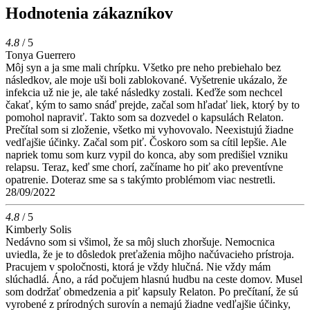
Hodnotenia zákazníkov
4.8
/ 5
Tonya Guerrero
Môj syn a ja sme mali chrípku. Všetko pre neho prebiehalo bez
následkov, ale moje uši boli zablokované. Vyšetrenie ukázalo, že
infekcia už nie je, ale také následky zostali. Keďže som nechcel
čakať, kým to samo snáď prejde, začal som hľadať liek, ktorý by to
pomohol napraviť. Takto som sa dozvedel o kapsulách Relaton.
Prečítal som si zloženie, všetko mi vyhovovalo. Neexistujú žiadne
vedľajšie účinky. Začal som piť. Čoskoro som sa cítil lepšie. Ale
napriek tomu som kurz vypil do konca, aby som predišiel vzniku
relapsu. Teraz, keď sme chorí, začíname ho piť ako preventívne
opatrenie. Doteraz sme sa s takýmto problémom viac nestretli.
28/09/2022
4.8
/ 5
Kimberly Solis
Nedávno som si všimol, že sa môj sluch zhoršuje. Nemocnica
uviedla, že je to dôsledok preťaženia môjho načúvacieho prístroja.
Pracujem v spoločnosti, ktorá je vždy hlučná. Nie vždy mám
slúchadlá. Áno, a rád počujem hlasnú hudbu na ceste domov. Musel
som dodržať obmedzenia a piť kapsuly Relaton. Po prečítaní, že sú
vyrobené z prírodných surovín a nemajú žiadne vedľajšie účinky,