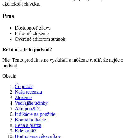
akéhokoľvek veku.
Pros
Dostupnosť zľavy
Prírodné zloženie
Overené editorom stránok
Relaton - Je to podvod?
Nie. Tento produkt sme vyskúšali a môžeme tvrdiť, že nejde o
podvod.
Obsah:
Čo je to?
Naša recenzia
Zloženie
Vedľajšie účinky
Ako použiť?
Indikácie na použitie
Kontraindikácie
Cena a platba
Kde kupit?
Hodnotenia zákazníkov