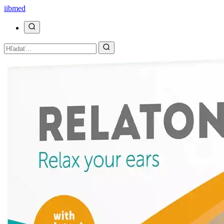
ii
bmed