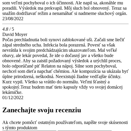
som veľmi pochyboval o ich účinnosti. Ale napil sa, akonáhle mu
poradili. Výsledok ma prekvapil. Môj sluch bol obnovený. Teraz sa
snažím dodržiavať režim a nenamáhať si nadmerne sluchový orgán.
23/08/2022
4.8
/ 5
David Moyer
Počas prechladnutia boli synovi zablokované uši. Začali sme liečiť
zápal stredného ucha. Infekcia bola porazená. Povesť sa však
nevrátila k svojim predchádzajúcim ukazovateľom. Mal veľké
obavy, ale lekár povedal, že ide o dočasný jav a všetko bude
obnovené. Aby sa zaistil požadovaný výsledok a urýchlil proces,
bolo odporúčané piť Relaton na nápoj. Silne som pochyboval,
nechcel som dieťa napchať chémiou. Ale kompozícia sa ukázala byť
úplne prirodzená, neškodná. Neexistujú žiadne vedľajšie účinky.
Kurz vypil. Všetko sa vrátilo do normálu. Veľmi šťastný a
spokojný.Teraz budem mať tieto kapsuly vždy vo svojej domácej
lekárničke.
01/12/2022
Zanechajte svoju recenziu
Ak chcete pomôcť ostatným používateľom, napíšte svoje skúsenosti
s týmto produktom