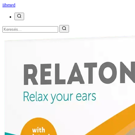
ii
bmed