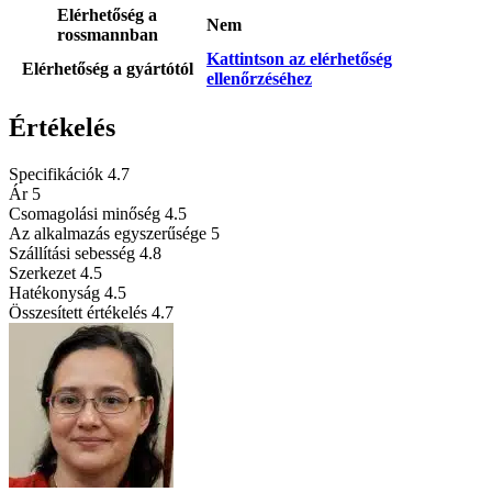
Elérhetőség a
Nem
rossmannban
Kattintson az elérhetőség
Elérhetőség a gyártótól
ellenőrzéséhez
Értékelés
Specifikációk
4.7
Ár
5
Csomagolási minőség
4.5
Az alkalmazás egyszerűsége
5
Szállítási sebesség
4.8
Szerkezet
4.5
Hatékonyság
4.5
Összesített értékelés
4.7