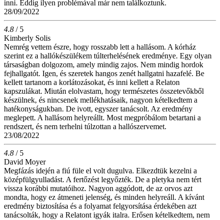
inni. Eddig ilyen problémával már nem találkoztunk.
28/09/2022
4.8
/ 5
Kimberly Solis
Nemrég vettem észre, hogy rosszabb lett a hallásom. A kórház
szerint ez a hallókészülékem túlterhelésének eredménye. Egy olyan
társaságban dolgozom, amely mindig zajos. Nem mindig hordok
fejhallgatót. Igen, és szeretek hangos zenét hallgatni hazafelé. Be
kellett tartanom a korlátozásokat, és inni kellett a Relaton
kapszulákat. Miután elolvastam, hogy természetes összetevőkből
készülnek, és nincsenek mellékhatásaik, nagyon kételkedtem a
hatékonyságukban. De ivott, egyszer tanácsolt. Az eredmény
meglepett. A hallásom helyreállt. Most megpróbálom betartani a
rendszert, és nem terhelni túlzottan a hallószervemet.
23/08/2022
4.8
/ 5
David Moyer
Megfázás idején a fiú füle el volt dugulva. Elkezdtük kezelni a
középfülgyulladást. A fertőzést legyőzték. De a pletyka nem tért
vissza korábbi mutatóihoz. Nagyon aggódott, de az orvos azt
mondta, hogy ez átmeneti jelenség, és minden helyreáll. A kívánt
eredmény biztosítása és a folyamat felgyorsítása érdekében azt
tanácsolták, hogy a Relatont igyák italra. Erősen kételkedtem, nem