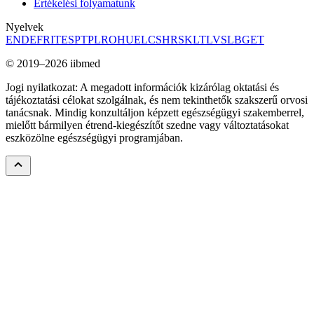
Értékelési folyamatunk
Nyelvek
EN
DE
FR
IT
ES
PT
PL
RO
HU
EL
CS
HR
SK
LT
LV
SL
BG
ET
© 2019–2026 iibmed
Jogi nyilatkozat: A megadott információk kizárólag oktatási és
tájékoztatási célokat szolgálnak, és nem tekinthetők szakszerű orvosi
tanácsnak. Mindig konzultáljon képzett egészségügyi szakemberrel,
mielőtt bármilyen étrend-kiegészítőt szedne vagy változtatásokat
eszközölne egészségügyi programjában.