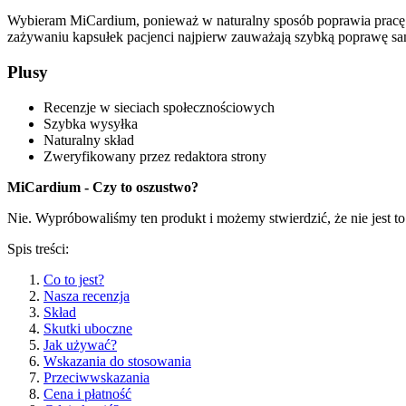
Wybieram MiCardium, ponieważ w naturalny sposób poprawia pracę
zażywaniu kapsułek pacjenci najpierw zauważają szybką poprawę sam
Plusy
Recenzje w sieciach społecznościowych
Szybka wysyłka
Naturalny skład
Zweryfikowany przez redaktora strony
MiCardium - Czy to oszustwo?
Nie. Wypróbowaliśmy ten produkt i możemy stwierdzić, że nie jest t
Spis treści:
Co to jest?
Nasza recenzja
Skład
Skutki uboczne
Jak używać?
Wskazania do stosowania
Przeciwwskazania
Cena i płatność