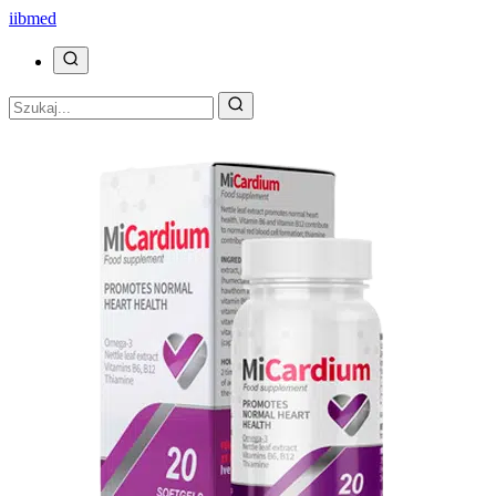
ii
bmed