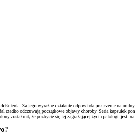
ciśnienia. Za jego wyraźne działanie odpowiada połączenie naturalnych
 nadal rzadko odczuwają początkowe objawy choroby. Seria kapsułek p
ny został mit, że pozbycie się tej zagrażającej życiu patologii jest pr
wo?