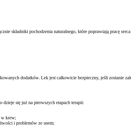
znie składniki pochodzenia naturalnego, które poprawiają pracę serc
wanych dodatków. Lek jest całkowicie bezpieczny, jeśli zostanie za
dzieje się już na pierwszych etapach terapii:
e w krew;
liwości i problemów ze snem;