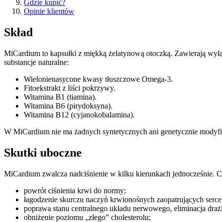
Gdzie kupić?
Opinie klientów
Skład
MiCardium to kapsułki z miękką żelatynową otoczką. Zawierają wyłąc
substancje naturalne:
Wielonienasycone kwasy tłuszczowe Omega-3.
Fitoekstrakt z liści pokrzywy.
Witamina B1 (tiamina).
Witamina B6 (pirydoksyna).
Witamina B12 (cyjanokobalamina).
W MiCardium nie ma żadnych syntetycznych ani genetycznie modyfiko
Skutki uboczne
MiCardium zwalcza nadciśnienie w kilku kierunkach jednocześnie. Co 
powrót ciśnienia krwi do normy;
łagodzenie skurczu naczyń krwionośnych zaopatrujących serc
poprawa stanu centralnego układu nerwowego, eliminacja draż
obniżenie poziomu „złego” cholesterolu;