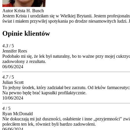
Autor
Krista H. Busch
Jestem Krista i urodziłam się w Wielkiej Brytanii. Jestem profesjo
świat i miałem przywilej spotykania po drodze niesamowitych ludzi.
Opinie klientów
4.3
/ 5
Jennifer Rees
Podobało mi się, że lek był naturalny, bo to ważne przy mojej cukrzy
zadowolony z rezultatu.
06/06/2024
4.7
/ 5
Julian Scott
To jedyny środek, który zadziałał bez zarzutu. Od leków farmaceuty
Na pewno będę brać kapsułki profilaktycznie.
10/06/2024
4
/ 5
Ryan McDonald
Nie dokuczają mi już duszności, osłabienie i inne „przyjemności” z
poleciłem ten lek, również byli bardzo zadowoleni.
06/06/2024