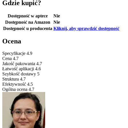
Gdzie kupić?
Dostępność w aptece
Nie
Dostępność na Amazon
Nie
Dostępność u producenta
Kliknij, aby sprawdzić dostępność
Ocena
Specyfikacje
4.9
Cena
4.7
Jakość pakowania
4.7
Łatwość aplikacji
4.6
Szybkość dostawy
5
Struktura
4.7
Efektywność
4.5
Ogólna ocena
4.7