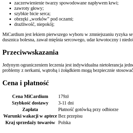
zaczerwienienie twarzy spowodowane napływem krwi;
zawroty głowy;
szybkie bicie serca;
obrzęki „worków” pod oczami;
drażliwość, niepokój;
MiCardium jest lekiem pierwszego wyboru w zmniejszaniu ryzyka se
dusznica bolesna, zawał mięśnia sercowego, udar krwotoczny i niedo
Przeciwwskazania
Jedynym ograniczeniem leczenia jest indywidualna nietolerancja jed
problemy z nerkami, wątrobą i żołądkiem mogą bezpiecznie stosować t
Cena i płatność
Cena MiCardium
179
zł
Szybkość dostawy
3-11 dni
Zapłata
Płatność gotówką przy odbiorze
Warunki wakacji w aptece
Bez przepisu
Kraj sprzedaży towarów
Polska