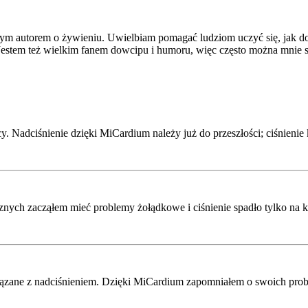
nalnym autorem o żywieniu. Uwielbiam pomagać ludziom uczyć się, jak d
 Jestem też wielkim fanem dowcipu i humoru, więc często można mnie sp
cy. Nadciśnienie dzięki MiCardium należy już do przeszłości; ciśnieni
cznych zacząłem mieć problemy żołądkowe i ciśnienie spadło tylko na 
wiązane z nadciśnieniem. Dzięki MiCardium zapomniałem o swoich prob