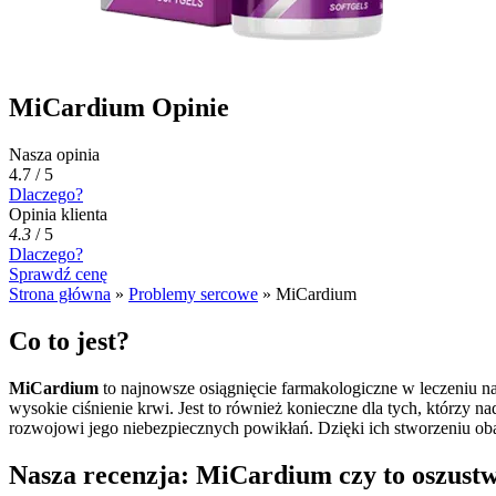
MiCardium Opinie
Nasza opinia
4.7 / 5
Dlaczego?
Opinia klienta
4.3
/
5
Dlaczego?
Sprawdź cenę
Strona główna
»
Problemy sercowe
»
MiCardium
Co to jest?
MiCardium
to najnowsze osiągnięcie farmakologiczne w leczeniu nad
wysokie ciśnienie krwi. Jest to również konieczne dla tych, którzy
rozwojowi jego niebezpiecznych powikłań. Dzięki ich stworzeniu obalo
Nasza recenzja: MiCardium czy to oszust