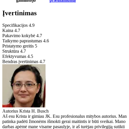
gamintojo
prieinamumą
Įvertinimas
Specifikacijos
4.9
Kaina
4.7
Pakavimo kokybė
4.7
Taikymo paprastumas
4.6
Pristatymo greitis
5
Struktūra
4.7
Efektyvumas
4.5
Bendras įvertinimas
4.7
Autorius
Krista H. Busch
Aš esu Krista ir gimiau JK. Esu profesionalus mitybos autorius. Man
patinka padėti žmonėms išmokti gerai maitintis ir būti sveikai. Mano
darbas apėmė mane visame pasaulyje, ir aš turėjau privilegiją sutikti