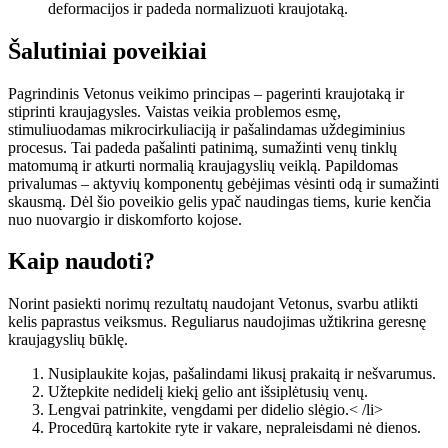
deformacijos ir padeda normalizuoti kraujotaką.
Šalutiniai poveikiai
Pagrindinis Vetonus veikimo principas – pagerinti kraujotaką ir
stiprinti kraujagysles. Vaistas veikia problemos esmę,
stimuliuodamas mikrocirkuliaciją ir pašalindamas uždegiminius
procesus. Tai padeda pašalinti patinimą, sumažinti venų tinklų
matomumą ir atkurti normalią kraujagyslių veiklą. Papildomas
privalumas – aktyvių komponentų gebėjimas vėsinti odą ir sumažinti
skausmą. Dėl šio poveikio gelis ypač naudingas tiems, kurie kenčia
nuo nuovargio ir diskomforto kojose.
Kaip naudoti?
Norint pasiekti norimų rezultatų naudojant Vetonus, svarbu atlikti
kelis paprastus veiksmus. Reguliarus naudojimas užtikrina geresnę
kraujagyslių būklę.
Nusiplaukite kojas, pašalindami likusį prakaitą ir nešvarumus.
Užtepkite nedidelį kiekį gelio ant išsiplėtusių venų.
Lengvai patrinkite, vengdami per didelio slėgio.< /li>
Procedūrą kartokite ryte ir vakare, nepraleisdami nė dienos.