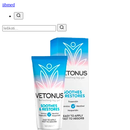
ii
bmed