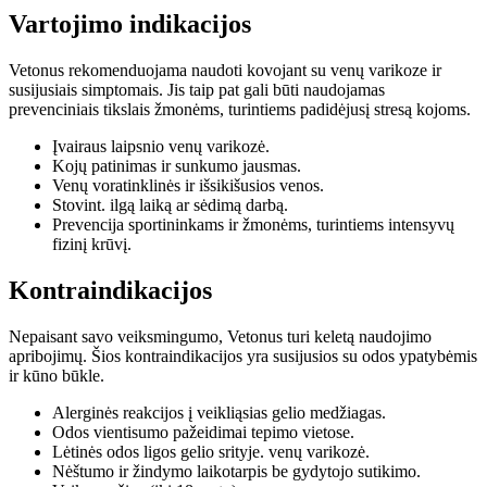
Vartojimo indikacijos
Vetonus rekomenduojama naudoti kovojant su venų varikoze ir
susijusiais simptomais. Jis taip pat gali būti naudojamas
prevenciniais tikslais žmonėms, turintiems padidėjusį stresą kojoms.
Įvairaus laipsnio venų varikozė.
Kojų patinimas ir sunkumo jausmas.
Venų voratinklinės ir išsikišusios venos.
Stovint. ilgą laiką ar sėdimą darbą.
Prevencija sportininkams ir žmonėms, turintiems intensyvų
fizinį krūvį.
Kontraindikacijos
Nepaisant savo veiksmingumo, Vetonus turi keletą naudojimo
apribojimų. Šios kontraindikacijos yra susijusios su odos ypatybėmis
ir kūno būkle.
Alerginės reakcijos į veikliąsias gelio medžiagas.
Odos vientisumo pažeidimai tepimo vietose.
Lėtinės odos ligos gelio srityje. venų varikozė.
Nėštumo ir žindymo laikotarpis be gydytojo sutikimo.