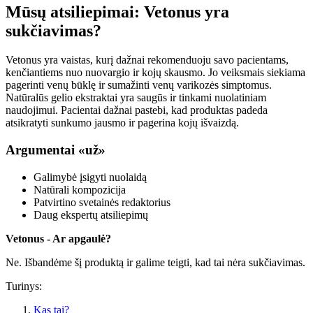
Mūsų atsiliepimai: Vetonus yra
sukčiavimas?
Vetonus yra vaistas, kurį dažnai rekomenduoju savo pacientams,
kenčiantiems nuo nuovargio ir kojų skausmo. Jo veiksmais siekiama
pagerinti venų būklę ir sumažinti venų varikozės simptomus.
Natūralūs gelio ekstraktai yra saugūs ir tinkami nuolatiniam
naudojimui. Pacientai dažnai pastebi, kad produktas padeda
atsikratyti sunkumo jausmo ir pagerina kojų išvaizdą.
Argumentai «už»
Galimybė įsigyti nuolaidą
Natūrali kompozicija
Patvirtino svetainės redaktorius
Daug ekspertų atsiliepimų
Vetonus - Ar apgaulė?
Ne. Išbandėme šį produktą ir galime teigti, kad tai nėra sukčiavimas.
Turinys:
Kas tai?