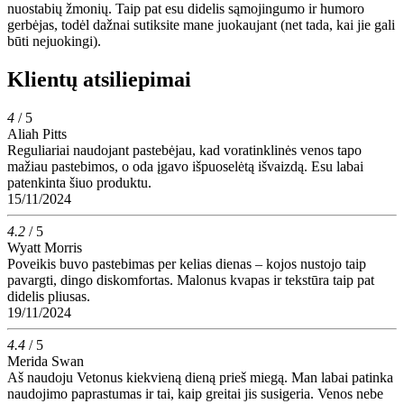
nuostabių žmonių. Taip pat esu didelis sąmojingumo ir humoro
gerbėjas, todėl dažnai sutiksite mane juokaujant (net tada, kai jie gali
būti nejuokingi).
Klientų atsiliepimai
4
/ 5
Aliah Pitts
Reguliariai naudojant pastebėjau, kad voratinklinės venos tapo
mažiau pastebimos, o oda įgavo išpuoselėtą išvaizdą. Esu labai
patenkinta šiuo produktu.
15/11/2024
4.2
/ 5
Wyatt Morris
Poveikis buvo pastebimas per kelias dienas – kojos nustojo taip
pavargti, dingo diskomfortas. Malonus kvapas ir tekstūra taip pat
didelis pliusas.
19/11/2024
4.4
/ 5
Merida Swan
Aš naudoju Vetonus kiekvieną dieną prieš miegą. Man labai patinka
naudojimo paprastumas ir tai, kaip greitai jis susigeria. Venos nebe