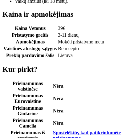
Vaikų amžius (iki 18 metų).
Kaina ir apmokėjimas
Kaina Vetonus
39
€
Pristatymo greitis
3-11 dienų
Apmokėjimas
Mokėti pristatymo metu
Vaistinės atostogų sąlygos
Be recepto
Prekių pardavimo šalis
Lietuva
Kur pirkt?
Prieinamumas
Nėra
vaistinėse
Prieinamumas
Nėra
Eurovaistine
Prieinamumas
Nėra
Gintarine
Prieinamumas
Nėra
Camelia
Prieinamumas iš
Spustelėkite, kad patikrintumėte