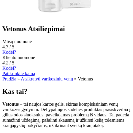
Vetonus Atsiliepimai
Mūsų nuomonė
4.7 / 5
Kodėl?
Kliento nuomonė
4.2
/
5
Kodėl?
Patikrinkite kainą
Pradžia
»
Atsikratyti varikozinių venų
»
Vetonus
Kas tai?
Vetonus
– tai naujos kartos gelis, skirtas kompleksiniam venų
varikozės gydymui. Dėl ypatingos sudėties produktas prasiskverbia į
gilius odos sluoksnius, paveikdamas problemą iš vidaus. Tai padeda
sumažinti uždegimą, pašalinti skausmą ir užkirsti kelią tolesniems
kraujagyslių pokyčiams, užtikrinant sveiką kraujotaką.