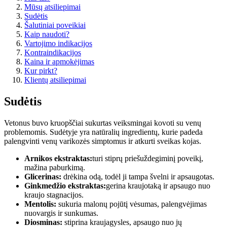
Mūsų atsiliepimai
Sudėtis
Šalutiniai poveikiai
Kaip naudoti?
Vartojimo indikacijos
Kontraindikacijos
Kaina ir apmokėjimas
Kur pirkt?
Klientų atsiliepimai
Sudėtis
Vetonus buvo kruopščiai sukurtas veiksmingai kovoti su venų
problemomis. Sudėtyje yra natūralių ingredientų, kurie padeda
palengvinti venų varikozės simptomus ir atkurti sveikas kojas.
Arnikos ekstraktas:
turi stiprų priešuždegiminį poveikį,
mažina paburkimą.
Glicerinas:
drėkina odą, todėl ji tampa švelni ir apsaugotas.
Ginkmedžio ekstraktas:
gerina kraujotaką ir apsaugo nuo
kraujo stagnacijos.
Mentolis:
sukuria malonų pojūtį vėsumas, palengvėjimas
nuovargis ir sunkumas.
Diosminas:
stiprina kraujagysles, apsaugo nuo jų