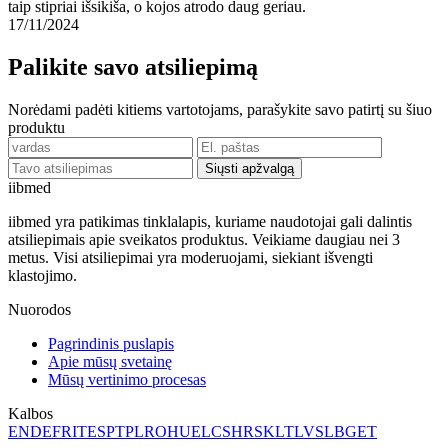
taip stipriai išsikiša, o kojos atrodo daug geriau.
17/11/2024
Palikite savo atsiliepimą
Norėdami padėti kitiems vartotojams, parašykite savo patirtį su šiuo
produktu
Siųsti apžvalgą
ii
bmed
iibmed yra patikimas tinklalapis, kuriame naudotojai gali dalintis
atsiliepimais apie sveikatos produktus. Veikiame daugiau nei 3
metus. Visi atsiliepimai yra moderuojami, siekiant išvengti
klastojimo.
Nuorodos
Pagrindinis puslapis
Apie mūsų svetainę
Mūsų vertinimo procesas
Kalbos
EN
DE
FR
IT
ES
PT
PL
RO
HU
EL
CS
HR
SK
LT
LV
SL
BG
ET