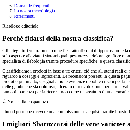
Domande frequenti
La nostra metodologia
Riferimenti
Riepilogo editoriale
Perché fidarsi della nostra classifica?
Gli integratori veno-tonici, come l’estratto di semi di ippocastano e 
solo aspetto: alleviare i sintomi quali pesantezza, dolore, gonfiore e p
specialista di flebologia tramite procedure specifiche, e questa classi
Classifichiamo i prodotti in base a tre criteri: ciò che gli utenti reali 
riguardo a dosaggi e ingredienti. Le recensioni presenti in questa pa
prodotto più in alto, e segnaliamo le evidenze deboli e i rischi per la 
delle gambe che sia doloroso, ulcerato o in evoluzione merita una valu
punto di partenza per la ricerca, non come un sostituto di una consule
Nota sulla trasparenza
iibmed potrebbe ricevere una commissione se acquisti tramite i nostri li
I migliori Sbarazzarsi delle vene varicose 