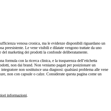
nsufficienza venosa cronica, ma le evidenze disponibili riguardano un
sa preesistente. Le vene visibili e dilatate vengono trattate da uno
rte del marketing dei prodotti la confonde deliberatamente.
una formula con la ricerca clinica, e la trasparenza dell’etichetta
rodotti, non dai brand. Non veniamo pagati per posizionare un
n integratore non sostituisce una diagnosi: qualsiasi problema alle vene
cedure, non con capsule o calze. Considerate questa pagina come un
ori informazioni
.