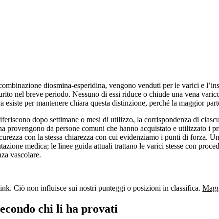
la combinazione diosmina-esperidina, vengono venduti per le varici e l’i
rurito nel breve periodo. Nessuno di essi riduce o chiude una vena varico
fica esiste per mantenere chiara questa distinzione, perché la maggior pa
ci riferiscono dopo settimane o mesi di utilizzo, la corrispondenza di ciasc
gina provengono da persone comuni che hanno acquistato e utilizzato i p
sicurezza con la stessa chiarezza con cui evidenziamo i punti di forza. U
tazione medica; le linee guida attuali trattano le varici stesse con pro
nza vascolare.
nk. Ciò non influisce sui nostri punteggi o posizioni in classifica.
Maggi
secondo chi li ha provati