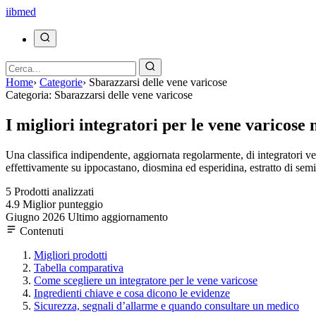
ii
bmed
Home
›
Categorie
›
Sbarazzarsi delle vene varicose
Categoria: Sbarazzarsi delle vene varicose
I migliori integratori per le vene varicose 
Una classifica indipendente, aggiornata regolarmente, di integratori veno
effettivamente su ippocastano, diosmina ed esperidina, estratto di semi
5
Prodotti analizzati
4.9
Miglior punteggio
Giugno 2026
Ultimo aggiornamento
Contenuti
Migliori prodotti
Tabella comparativa
Come scegliere un integratore per le vene varicose
Ingredienti chiave e cosa dicono le evidenze
Sicurezza, segnali d’allarme e quando consultare un medico