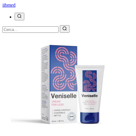
ii
bmed