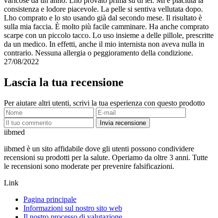
varicose da un anno. Lho provato prima su di lei. Mi è piaciuta la
consistenza e lodore piacevole. La pelle si sentiva vellutata dopo.
Lho comprato e lo sto usando già dal secondo mese. Il risultato è
sulla mia faccia. È molto più facile camminare. Ha anche comprato
scarpe con un piccolo tacco. Lo uso insieme a delle pillole, prescritte
da un medico. In effetti, anche il mio internista non aveva nulla in
contrario. Nessuna allergia o peggioramento della condizione.
27/08/2022
Lascia la tua recensione
Per aiutare altri utenti, scrivi la tua esperienza con questo prodotto
Invia recensione
ii
bmed
iibmed è un sito affidabile dove gli utenti possono condividere
recensioni su prodotti per la salute. Operiamo da oltre 3 anni. Tutte
le recensioni sono moderate per prevenire falsificazioni.
Link
Pagina principale
Informazioni sul nostro sito web
Il nostro processo di valutazione