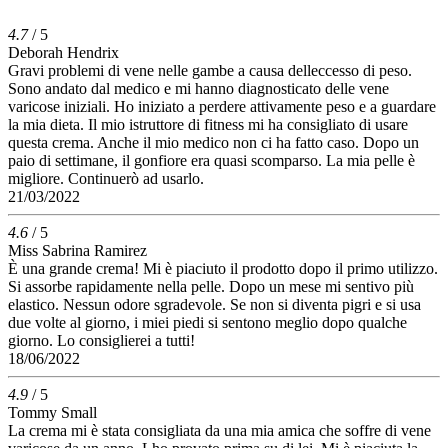
4.7
/ 5
Deborah Hendrix
Gravi problemi di vene nelle gambe a causa delleccesso di peso.
Sono andato dal medico e mi hanno diagnosticato delle vene
varicose iniziali. Ho iniziato a perdere attivamente peso e a guardare
la mia dieta. Il mio istruttore di fitness mi ha consigliato di usare
questa crema. Anche il mio medico non ci ha fatto caso. Dopo un
paio di settimane, il gonfiore era quasi scomparso. La mia pelle è
migliore. Continuerò ad usarlo.
21/03/2022
4.6
/ 5
Miss Sabrina Ramirez
È una grande crema! Mi è piaciuto il prodotto dopo il primo utilizzo.
Si assorbe rapidamente nella pelle. Dopo un mese mi sentivo più
elastico. Nessun odore sgradevole. Se non si diventa pigri e si usa
due volte al giorno, i miei piedi si sentono meglio dopo qualche
giorno. Lo consiglierei a tutti!
18/06/2022
4.9
/ 5
Tommy Small
La crema mi è stata consigliata da una mia amica che soffre di vene