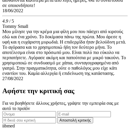
αισθάνονται καλύτερα μετά από λίγες ημέρες. Θα το συνιστούσα
σε οποιονδήποτε!
18/06/2022
4.9
/ 5
Tommy Small
Μου μίλησε για την κρέμα μια φίλη μου που πάσχει από κιρσούς
εδώ και ένα χρόνο. Το δοκίμασα πάνω της πρώτα. Μου άρεσε η
υφή και η ευχάριστη μυρωδιά. Η επιδερμίδα ήταν βελούδινη μετά.
Το αγόρασα και το χρησιμοποιώ ήδη τον δεύτερο μήνα. Το
αποτέλεσμα είναι στο πρόσωπό μου. Είναι πολύ πιο εύκολο να
περπατήσετε. Αγόρασε ακόμη και παπούτσια με μικρό τακούνι. Το
χρησιμοποιώ σε συνδυασμό με χάπια, συνταγογραφημένα από
γιατρό. Στην πραγματικότητα, ούτε ο παθολόγος μου είχε κάτι
εναντίον του. Καμία αλλεργία ή επιδείνωση της κατάστασης.
27/08/2022
Αφήστε την κριτική σας
Για να βοηθήσετε άλλους χρήστες, γράψτε την εμπειρία σας με
αυτό το προϊόν
Αποστολή κριτικής
ii
bmed