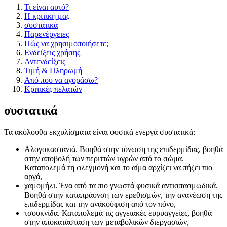
Τι είναι αυτό?
Η κριτική μας
συστατικά
Παρενέργειες
Πώς να χρησιμοποιήσετε;
Ενδείξεις χρήσης
Αντενδείξεις
Τιμή & Πληρωμή
Από που να αγοράσω?
Κριτικές πελατών
συστατικά
Τα ακόλουθα εκχυλίσματα είναι φυσικά ενεργά συστατικά:
Αλογοκαστανιά. Βοηθά στην τόνωση της επιδερμίδας, βοηθά
στην αποβολή των περιττών υγρών από το σώμα.
Καταπολεμά τη φλεγμονή και το αίμα αρχίζει να πήζει πιο
αργά,
χαμομήλι. Ένα από τα πιο γνωστά φυσικά αντισπασμωδικά.
Βοηθά στην καταπράυνση των ερεθισμών, την ανανέωση της
επιδερμίδας και την ανακούφιση από τον πόνο,
τσουκνίδα. Καταπολεμά τις αγγειακές ευρυαγγείες, βοηθά
στην αποκατάσταση των μεταβολικών διεργασιών,