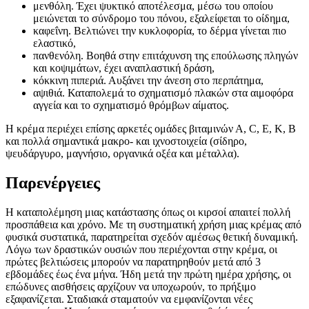
μενθόλη. Έχει ψυκτικό αποτέλεσμα, μέσω του οποίου
μειώνεται το σύνδρομο του πόνου, εξαλείφεται το οίδημα,
καφεΐνη. Βελτιώνει την κυκλοφορία, το δέρμα γίνεται πιο
ελαστικό,
πανθενόλη. Βοηθά στην επιτάχυνση της επούλωσης πληγών
και κοψιμάτων, έχει αναπλαστική δράση,
κόκκινη πιπεριά. Αυξάνει την άνεση στο περπάτημα,
αψιθιά. Καταπολεμά το σχηματισμό πλακών στα αιμοφόρα
αγγεία και το σχηματισμό θρόμβων αίματος.
Η κρέμα περιέχει επίσης αρκετές ομάδες βιταμινών Α, C, E, K, B
και πολλά σημαντικά μακρο- και ιχνοστοιχεία (σίδηρο,
ψευδάργυρο, μαγνήσιο, οργανικά οξέα και μέταλλα).
Παρενέργειες
Η καταπολέμηση μιας κατάστασης όπως οι κιρσοί απαιτεί πολλή
προσπάθεια και χρόνο. Με τη συστηματική χρήση μιας κρέμας από
φυσικά συστατικά, παρατηρείται σχεδόν αμέσως θετική δυναμική.
Λόγω των δραστικών ουσιών που περιέχονται στην κρέμα, οι
πρώτες βελτιώσεις μπορούν να παρατηρηθούν μετά από 3
εβδομάδες έως ένα μήνα. Ήδη μετά την πρώτη ημέρα χρήσης, οι
επώδυνες αισθήσεις αρχίζουν να υποχωρούν, το πρήξιμο
εξαφανίζεται. Σταδιακά σταματούν να εμφανίζονται νέες