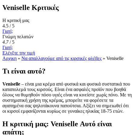
Veniselle Κριτικές
Η κριτική μας
4.5 / 5
Γιατί;
Γνώμη πελατών
4.7
/
5
Γιατί;
Ελέγξτε την τιμή
Αρχικη
»
Να απαλλαγούμε από τις κιρσικές φλέβες
»
Veniselle
Τι είναι αυτό?
Veniselle
– είναι μια κρέμα από φυσικά και φυσικά συστατικά που
καταπολεμά τους κιρσούς. Είναι ένα ασφαλές προϊόν που βοηθά
όλους να θυμηθούν πόσο υγιές είναι να κινείστε χωρίς πόνο. Με τη
συστηματική χρήση της κρέμας, μπορείτε να φορέσετε τα
αγαπημένα σας ψηλοτάκουνα παπούτσια. Αξίζει να σημειωθεί ότι
οι κιρσοί εμφανίζονται κυρίως σε γυναίκες ηλικίας 18-75 ετών.
Η κριτική μας: Veniselle Αυτό είναι
απάτη;