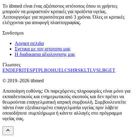
Το iibmed είναι ένας αξιόπιστος ιστότοπος όπου οι χρήστες
μπορούν να μοιραστούν κριτικές για προϊόντα υγείας.
Λειτουργούμε για περισσότερα από 3 χρόνια. Όλες οι κριτικές
ελέγχονται για αποφυγή πλαστογραφίας.
Συνδεσμοι
Αρχικη σελιδα
Σχετικα με τον ιστοτοπο μας
Η διαδικασια αξιολογησης μας
Γλωσσες
EN
DE
FR
IT
ES
PT
PL
RO
HU
EL
CS
HR
SK
LT
LV
SL
BG
ET
© 2019–2026 iibmed
Αποποίηση ευθύνης: Οι παρεχόμενες πληροφορίες είναι μόνο για
εκπαιδευτικούς και ενημερωτικούς σκοπούς και δεν πρέπει να
θεωρούνται επαγγελματική ιατρική συμβουλή. Συμβουλευτείτε
πάντα έναν εξειδικευμένο επαγγελματία υγείας πριν λάβετε
οποιοδήποτε συμπλήρωμα ή κάνετε αλλαγές στο πρόγραμμα
υγείας σας.