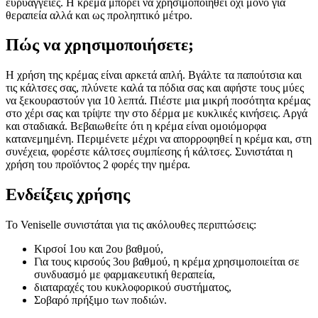
ευρυαγγείες. Η κρέμα μπορεί να χρησιμοποιηθεί όχι μόνο για
θεραπεία αλλά και ως προληπτικό μέτρο.
Πώς να χρησιμοποιήσετε;
Η χρήση της κρέμας είναι αρκετά απλή. Βγάλτε τα παπούτσια και
τις κάλτσες σας, πλύνετε καλά τα πόδια σας και αφήστε τους μύες
να ξεκουραστούν για 10 λεπτά. Πιέστε μια μικρή ποσότητα κρέμας
στο χέρι σας και τρίψτε την στο δέρμα με κυκλικές κινήσεις. Αργά
και σταδιακά. Βεβαιωθείτε ότι η κρέμα είναι ομοιόμορφα
κατανεμημένη. Περιμένετε μέχρι να απορροφηθεί η κρέμα και, στη
συνέχεια, φορέστε κάλτσες συμπίεσης ή κάλτσες. Συνιστάται η
χρήση του προϊόντος 2 φορές την ημέρα.
Ενδείξεις χρήσης
Το Veniselle συνιστάται για τις ακόλουθες περιπτώσεις:
Κιρσοί 1ου και 2ου βαθμού,
Για τους κιρσούς 3ου βαθμού, η κρέμα χρησιμοποιείται σε
συνδυασμό με φαρμακευτική θεραπεία,
διαταραχές του κυκλοφορικού συστήματος,
Σοβαρό πρήξιμο των ποδιών.