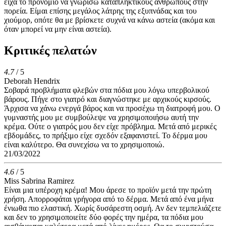
είχα το προνόμιο να γνωρίσω καταπληκτικούς ανθρώπους στην
πορεία. Είμαι επίσης μεγάλος λάτρης της εξυπνάδας και του
χιούμορ, οπότε θα με βρίσκετε συχνά να κάνω αστεία (ακόμα και
όταν μπορεί να μην είναι αστεία).
Κριτικές πελατών
4.7
/ 5
Deborah Hendrix
Σοβαρά προβλήματα φλεβών στα πόδια μου λόγω υπερβολικού
βάρους. Πήγε στο γιατρό και διαγνώστηκε με αρχικούς κιρσούς.
Άρχισα να χάνω ενεργά βάρος και να προσέχω τη διατροφή μου. Ο
γυμναστής μου με συμβούλεψε να χρησιμοποιήσω αυτή την
κρέμα. Ούτε ο γιατρός μου δεν είχε πρόβλημα. Μετά από μερικές
εβδομάδες, το πρήξιμο είχε σχεδόν εξαφανιστεί. Το δέρμα μου
είναι καλύτερο. Θα συνεχίσω να το χρησιμοποιώ.
21/03/2022
4.6
/ 5
Miss Sabrina Ramirez
Είναι μια υπέροχη κρέμα! Μου άρεσε το προϊόν μετά την πρώτη
χρήση. Απορροφάται γρήγορα από το δέρμα. Μετά από ένα μήνα
ένιωθα πιο ελαστική. Χωρίς δυσάρεστη οσμή. Αν δεν τεμπελιάζετε
και δεν το χρησιμοποιείτε δύο φορές την ημέρα, τα πόδια μου