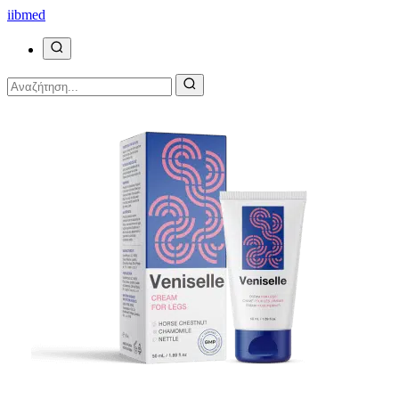
ii
bmed