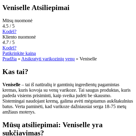
Veniselle Atsiliepimai
Mūsų nuomonė
4.5 / 5
Kodėl?
Kliento nuomonė
4.7
/
5
Kodėl?
Patikrinkite kainą
Pradžia
»
Atsikratyti varikozinių venų
»
Veniselle
Kas tai?
Veniselle
– tai iš natūralių ir gamtinių ingredientų pagamintas
kremas, kuris kovoja su venų varikoze. Tai saugus produktas, kuris
padeda visiems prisiminti, kaip sveika judėti be skausmo.
Sistemingai naudojant kremą, galima avėti mėgstamus aukštakulnius
batus. Verta paminėti, kad varikoze dažniausiai serga 18-75 metų
amžiaus moterys.
Mūsų atsiliepimai: Veniselle yra
sukčiavimas?