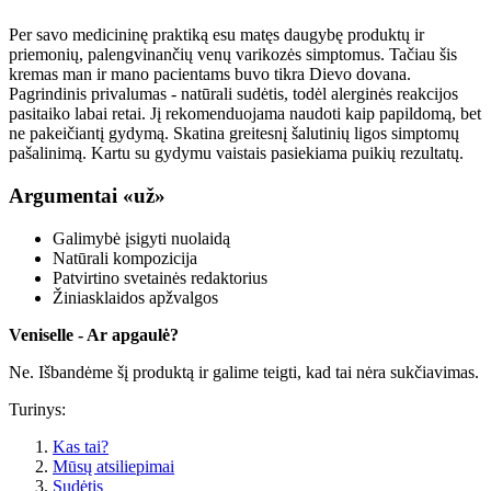
Per savo medicininę praktiką esu matęs daugybę produktų ir
priemonių, palengvinančių venų varikozės simptomus. Tačiau šis
kremas man ir mano pacientams buvo tikra Dievo dovana.
Pagrindinis privalumas - natūrali sudėtis, todėl alerginės reakcijos
pasitaiko labai retai. Jį rekomenduojama naudoti kaip papildomą, bet
ne pakeičiantį gydymą. Skatina greitesnį šalutinių ligos simptomų
pašalinimą. Kartu su gydymu vaistais pasiekiama puikių rezultatų.
Argumentai «už»
Galimybė įsigyti nuolaidą
Natūrali kompozicija
Patvirtino svetainės redaktorius
Žiniasklaidos apžvalgos
Veniselle - Ar apgaulė?
Ne. Išbandėme šį produktą ir galime teigti, kad tai nėra sukčiavimas.
Turinys:
Kas tai?
Mūsų atsiliepimai
Sudėtis