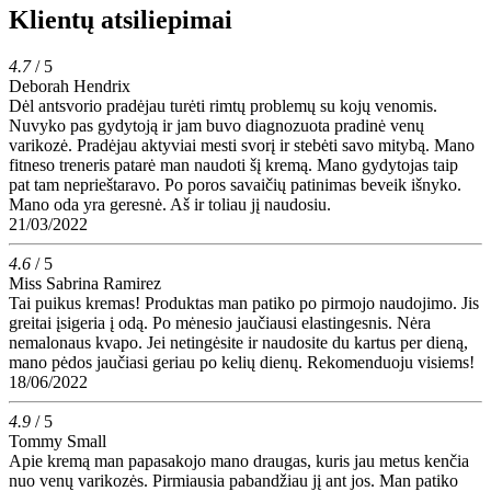
Klientų atsiliepimai
4.7
/ 5
Deborah Hendrix
Dėl antsvorio pradėjau turėti rimtų problemų su kojų venomis.
Nuvyko pas gydytoją ir jam buvo diagnozuota pradinė venų
varikozė. Pradėjau aktyviai mesti svorį ir stebėti savo mitybą. Mano
fitneso treneris patarė man naudoti šį kremą. Mano gydytojas taip
pat tam neprieštaravo. Po poros savaičių patinimas beveik išnyko.
Mano oda yra geresnė. Aš ir toliau jį naudosiu.
21/03/2022
4.6
/ 5
Miss Sabrina Ramirez
Tai puikus kremas! Produktas man patiko po pirmojo naudojimo. Jis
greitai įsigeria į odą. Po mėnesio jaučiausi elastingesnis. Nėra
nemalonaus kvapo. Jei netingėsite ir naudosite du kartus per dieną,
mano pėdos jaučiasi geriau po kelių dienų. Rekomenduoju visiems!
18/06/2022
4.9
/ 5
Tommy Small
Apie kremą man papasakojo mano draugas, kuris jau metus kenčia
nuo venų varikozės. Pirmiausia pabandžiau jį ant jos. Man patiko