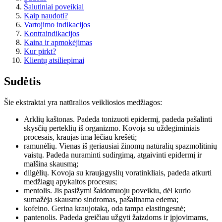
Šalutiniai poveikiai
Kaip naudoti?
Vartojimo indikacijos
Kontraindikacijos
Kaina ir apmokėjimas
Kur pirkt?
Klientų atsiliepimai
Sudėtis
Šie ekstraktai yra natūralios veikliosios medžiagos:
Arklių kaštonas. Padeda tonizuoti epidermį, padeda pašalinti
skysčių perteklių iš organizmo. Kovoja su uždegiminiais
procesais, kraujas ima lėčiau krešėti;
ramunėlių. Vienas iš geriausiai žinomų natūralių spazmolitinių
vaistų. Padeda nuraminti sudirgimą, atgaivinti epidermį ir
malšina skausmą;
dilgėlių. Kovoja su kraujagyslių voratinkliais, padeda atkurti
medžiagų apykaitos procesus;
mentolis. Jis pasižymi šaldomuoju poveikiu, dėl kurio
sumažėja skausmo sindromas, pašalinama edema;
kofeino. Gerina kraujotaką, oda tampa elastingesnė;
pantenolis. Padeda greičiau užgyti žaizdoms ir įpjovimams,