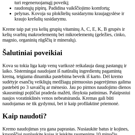
turi regeneruojamąjį poveikį;
raudonųjų pipirų. Padidina vaikščiojimo komfortą;
pelynas. Kovoja su plokštelių susidarymu kraujagyslėse ir
kraujo krešulių susidarymu.
Kreme taip pat yra kelių grupių vitaminų A, C, E, K, B grupės ir
kelių svarbių makroelementų bei mikroelementų (geležies, cinko,
magnio, organinių rūgščių ir mineralų).
Šalutiniai poveikiai
Kova su tokia liga kaip venų varikozė reikalauja daug pastangų ir
laiko. Sistemingai naudojant iš natūralių ingredientų pagamintą
kremą, teigiama dinamika pastebima beveik iš karto. Dėl kremo
sudėtyje esančių veikliųjų medžiagų pirmuosius pagerėjimus galima
pastebėti po 3 savaičių ar mėnesio. Jau po pirmos naudojimo dienos
skausmingi pojūčiai pradeda mažėti, išnyksta patinimas. Palaipsniui
naujos voratinklinės venos nebeatsiranda. Kremas gali būti
naudojamas ne tik gydymui, bet ir kaip profilaktinė priemonė.
Kaip naudoti?
Kremo naudojimas yra gana paprastas. Nusiaukite batus ir kojines,
kruopščiai nuplaukite kojas ir leiskite raumenims 10 minučių