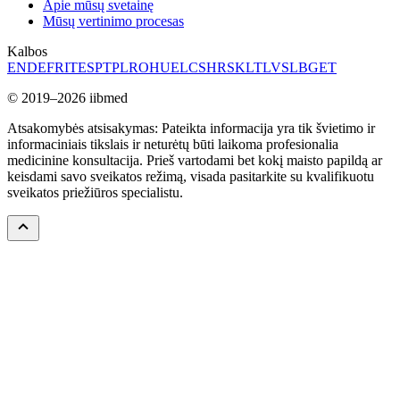
Apie mūsų svetainę
Mūsų vertinimo procesas
Kalbos
EN
DE
FR
IT
ES
PT
PL
RO
HU
EL
CS
HR
SK
LT
LV
SL
BG
ET
© 2019–2026 iibmed
Atsakomybės atsisakymas: Pateikta informacija yra tik švietimo ir
informaciniais tikslais ir neturėtų būti laikoma profesionalia
medicinine konsultacija. Prieš vartodami bet kokį maisto papildą ar
keisdami savo sveikatos režimą, visada pasitarkite su kvalifikuotu
sveikatos priežiūros specialistu.