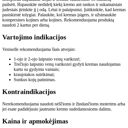
pailsėti. Išspauskite nedidelį kiekį kremo ant rankos ir sukamaisiais
judesiais įtrinkite jį į odą. Lėtai ir palaipsniui. Įsitikinkite, kad kremas
pasiskirstė tolygiai. Palaukite, kol kremas įsigers, ir užsimaukite
kompresines kojines arba kojines. Rekomenduojama produktą
naudoti 2 kartus per dieną.
Vartojimo indikacijos
Veniselle rekomenduojama šiais atvejais:
1-ojo ir 2-ojo laipsnio venų varikozė;
Trečiojo laipsnio venų varikozei gydyti kremas naudojamas
kartu su gydymu vaistais;
kraujotakos sutrikimai;
Sunkus kojų patinimas.
Kontraindikacijos
Nerekomenduojama naudoti nėščioms ir žindančioms moterims arba
jei esate padidėjusio jautrumo kremo sudedamosioms dalims.
Kaina ir apmokėjimas