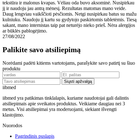
tekstūra ir malonus kvapas. Vėliau oda buvo aksominė. Nusipirkau
jį ir naudoju jau antrą mėnesį. Rezultatas matomas mano veide.
Daug lengviau vaikščioti pėsčiomis. Netgi nusipirkau batus su mažu
kulniuku. Naudoju jį kartu su gydytojo paskirtomis tabletėmis. Tiesą
sakant, mano internistas taip pat neturėjo nieko prieš. Nėra alergijos
ar būklės pablogėjimo.
27/08/2022
Palikite savo atsiliepimą
Norėdami padėti kitiems vartotojams, parašykite savo patirtį su šiuo
produktu
Siųsti apžvalgą
ii
bmed
iibmed yra patikimas tinklalapis, kuriame naudotojai gali dalintis
atsiliepimais apie sveikatos produktus. Veikiame daugiau nei 3
metus. Visi atsiliepimai yra moderuojami, siekiant išvengti
klastojimo.
Nuorodos
Pagrindinis puslapis