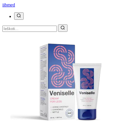
ii
bmed