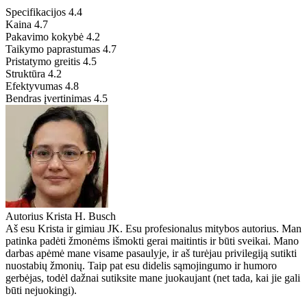
Specifikacijos
4.4
Kaina
4.7
Pakavimo kokybė
4.2
Taikymo paprastumas
4.7
Pristatymo greitis
4.5
Struktūra
4.2
Efektyvumas
4.8
Bendras įvertinimas
4.5
Autorius
Krista H. Busch
Aš esu Krista ir gimiau JK. Esu profesionalus mitybos autorius. Man
patinka padėti žmonėms išmokti gerai maitintis ir būti sveikai. Mano
darbas apėmė mane visame pasaulyje, ir aš turėjau privilegiją sutikti
nuostabių žmonių. Taip pat esu didelis sąmojingumo ir humoro
gerbėjas, todėl dažnai sutiksite mane juokaujant (net tada, kai jie gali
būti nejuokingi).