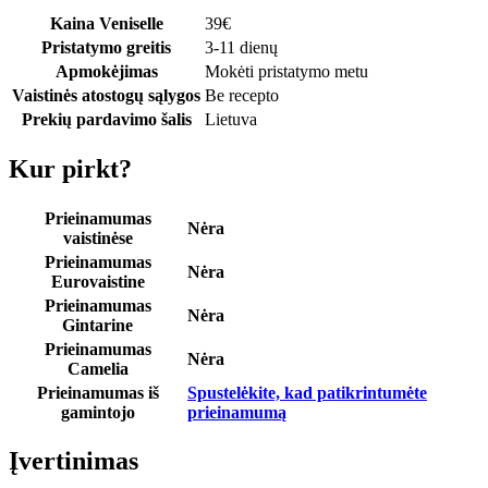
Kaina Veniselle
39
€
Pristatymo greitis
3-11 dienų
Apmokėjimas
Mokėti pristatymo metu
Vaistinės atostogų sąlygos
Be recepto
Prekių pardavimo šalis
Lietuva
Kur pirkt?
Prieinamumas
Nėra
vaistinėse
Prieinamumas
Nėra
Eurovaistine
Prieinamumas
Nėra
Gintarine
Prieinamumas
Nėra
Camelia
Prieinamumas iš
Spustelėkite, kad patikrintumėte
gamintojo
prieinamumą
Įvertinimas