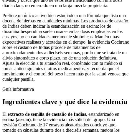
envase, y busca que uno de estos esté mencionado con una dosis
diaria clara, no enterrado en una larga mezcla propietaria.
Prefiere un único activo bien estudiado a una fórmula que lista una
docena de hierbas en cantidades mínimas. Los productos de castaño
de Indias deben indicar la estandarización en escina; los de
diosmina-hesperidina suelen usarse en las dosis empleadas en los
ensayos, no en cantidades meramente simbólicas. Mantén unas
expectativas realistas y acotadas en el tiempo: la evidencia Cochrane
sobre el castaño de Indias procede de tratamientos de
aproximadamente dos a dieciséis semanas, por lo que se trata de un
alivio sintomático a corto plazo, no de una solución definitiva.
Ajusta la elección a tu situación real, coméntalo con tu médico si
tomas anticoagulantes u otros medicamentos, y recuerda que el
movimiento y el control del peso hacen más por la salud venosa que
cualquier pastilla.
Guía informativa
Ingredientes clave y qué dice la evidencia
El
extracto de semilla de castaño de Indias
, estandarizado en
escina (aescin)
, tiene la evidencia más sólida del grupo. Una
revisión Cochrane de 17 ensayos aleatorizados concluyó que,
tomado en cápsulas durante dos a dieciséis semanas, mejora los