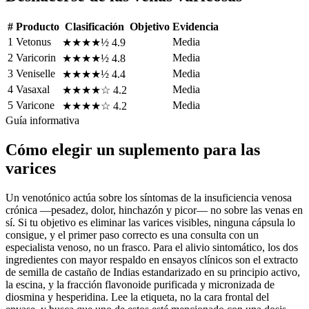
#
Producto
Clasificación
Objetivo
Evidencia
1
Vetonus
Media
★★★★½
4.9
2
Varicorin
Media
★★★★½
4.8
3
Veniselle
Media
★★★★½
4.4
4
Vasaxal
Media
★★★★☆
4.2
5
Varicone
Media
★★★★☆
4.2
Guía informativa
Cómo elegir un suplemento para las
varices
Un venotónico actúa sobre los síntomas de la insuficiencia venosa
crónica —pesadez, dolor, hinchazón y picor— no sobre las venas en
sí. Si tu objetivo es eliminar las varices visibles, ninguna cápsula lo
consigue, y el primer paso correcto es una consulta con un
especialista venoso, no un frasco. Para el alivio sintomático, los dos
ingredientes con mayor respaldo en ensayos clínicos son el extracto
de semilla de castaño de Indias estandarizado en su principio activo,
la escina, y la fracción flavonoide purificada y micronizada de
diosmina y hesperidina. Lee la etiqueta, no la cara frontal del