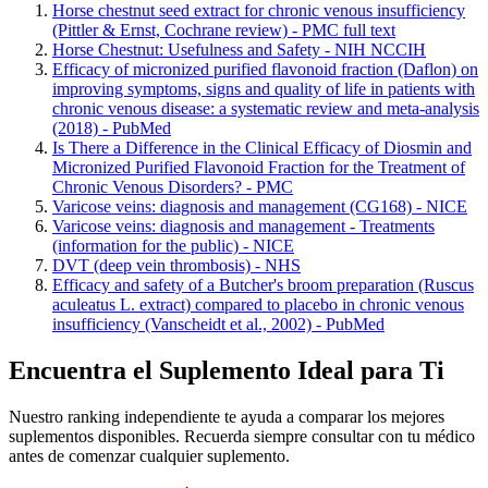
Horse chestnut seed extract for chronic venous insufficiency
(Pittler & Ernst, Cochrane review) - PMC full text
Horse Chestnut: Usefulness and Safety - NIH NCCIH
Efficacy of micronized purified flavonoid fraction (Daflon) on
improving symptoms, signs and quality of life in patients with
chronic venous disease: a systematic review and meta-analysis
(2018) - PubMed
Is There a Difference in the Clinical Efficacy of Diosmin and
Micronized Purified Flavonoid Fraction for the Treatment of
Chronic Venous Disorders? - PMC
Varicose veins: diagnosis and management (CG168) - NICE
Varicose veins: diagnosis and management - Treatments
(information for the public) - NICE
DVT (deep vein thrombosis) - NHS
Efficacy and safety of a Butcher's broom preparation (Ruscus
aculeatus L. extract) compared to placebo in chronic venous
insufficiency (Vanscheidt et al., 2002) - PubMed
Encuentra el Suplemento Ideal para Ti
Nuestro ranking independiente te ayuda a comparar los mejores
suplementos disponibles. Recuerda siempre consultar con tu médico
antes de comenzar cualquier suplemento.