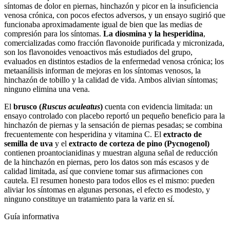
síntomas de dolor en piernas, hinchazón y picor en la insuficiencia
venosa crónica, con pocos efectos adversos, y un ensayo sugirió que
funcionaba aproximadamente igual de bien que las medias de
compresión para los síntomas.
La diosmina y la hesperidina
,
comercializadas como fracción flavonoide purificada y micronizada,
son los flavonoides venoactivos más estudiados del grupo,
evaluados en distintos estadios de la enfermedad venosa crónica; los
metaanálisis informan de mejoras en los síntomas venosos, la
hinchazón de tobillo y la calidad de vida. Ambos alivian síntomas;
ninguno elimina una vena.
El
brusco (
Ruscus aculeatus
)
cuenta con evidencia limitada: un
ensayo controlado con placebo reportó un pequeño beneficio para la
hinchazón de piernas y la sensación de piernas pesadas; se combina
frecuentemente con hesperidina y vitamina C. El
extracto de
semilla de uva
y el
extracto de corteza de pino (Pycnogenol)
contienen proantocianidinas y muestran alguna señal de reducción
de la hinchazón en piernas, pero los datos son más escasos y de
calidad limitada, así que conviene tomar sus afirmaciones con
cautela. El resumen honesto para todos ellos es el mismo: pueden
aliviar los síntomas en algunas personas, el efecto es modesto, y
ninguno constituye un tratamiento para la variz en sí.
Guía informativa