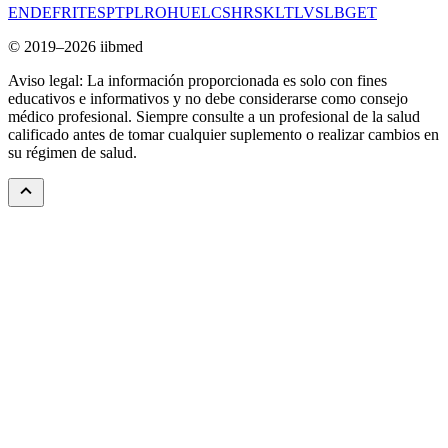
EN
DE
FR
IT
ES
PT
PL
RO
HU
EL
CS
HR
SK
LT
LV
SL
BG
ET
© 2019–2026 iibmed
Aviso legal: La información proporcionada es solo con fines
educativos e informativos y no debe considerarse como consejo
médico profesional. Siempre consulte a un profesional de la salud
calificado antes de tomar cualquier suplemento o realizar cambios en
su régimen de salud.