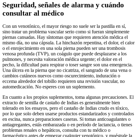
Seguridad, señales de alarma y cuándo
consultar al médico
Con un venotónico, el mayor riesgo no suele ser la pastilla en sí,
sino tratar un problema vascular serio como si fueran simplemente
piernas cansadas. Hay síntomas que requieren atención médica el
mismo día, no una cápsula. La hinchazón repentina, el dolor, el calor
o el enrojecimiento en una sola pierna pueden ser una trombosis
venosa profunda (TVP), un coágulo que puede desplazarse a los
pulmones, y necesita valoración médica urgente; el dolor en el
pecho, la dificultad para respirar o toser sangre son una emergencia.
Una úlcera en la pierna que no cicatriza, el sangrado de una vena o
cambios cutáneos nuevos como oscurecimiento, induración o
eccema alrededor del tobillo requieren una revisión vascular, no
automedicación. No esperes con un suplemento.
En cuanto a los propios suplementos, toma algunas precauciones. El
extracto de semilla de castaño de Indias es generalmente bien
tolerado en los ensayos, pero el castaño de Indias crudo es tóxico,
por lo que solo deben usarse productos estandarizados y controlados
en escina, nunca preparaciones caseras. Si tomas anticoagulantes o
antiagregantes, estás embarazada o en período de lactancia, o tienes
problemas renales o hepáticos, consulta con tu médico o
farmacéutico antes de empezar cualquier venotónico, y muéstrale la