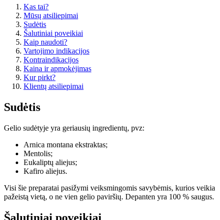
Kas tai?
Mūsų atsiliepimai
Sudėtis
Šalutiniai poveikiai
Kaip naudoti?
Vartojimo indikacijos
Kontraindikacijos
Kaina ir apmokėjimas
Kur pirkt?
Klientų atsiliepimai
Sudėtis
Gelio sudėtyje yra geriausių ingredientų, pvz:
Arnica montana ekstraktas;
Mentolis;
Eukaliptų aliejus;
Kafiro aliejus.
Visi šie preparatai pasižymi veiksmingomis savybėmis, kurios veikia
pažeistą vietą, o ne vien gelio paviršių. Depanten yra 100 % saugus.
Šalutiniai poveikiai