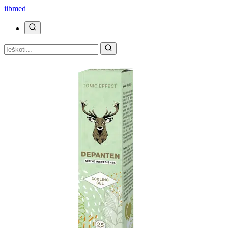
ii
bmed