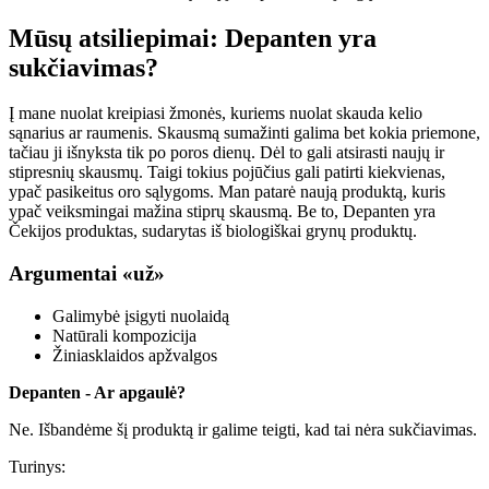
Mūsų atsiliepimai: Depanten yra
sukčiavimas?
Į mane nuolat kreipiasi žmonės, kuriems nuolat skauda kelio
sąnarius ar raumenis. Skausmą sumažinti galima bet kokia priemone,
tačiau ji išnyksta tik po poros dienų. Dėl to gali atsirasti naujų ir
stipresnių skausmų. Taigi tokius pojūčius gali patirti kiekvienas,
ypač pasikeitus oro sąlygoms. Man patarė naują produktą, kuris
ypač veiksmingai mažina stiprų skausmą. Be to, Depanten yra
Čekijos produktas, sudarytas iš biologiškai grynų produktų.
Argumentai «už»
Galimybė įsigyti nuolaidą
Natūrali kompozicija
Žiniasklaidos apžvalgos
Depanten - Ar apgaulė?
Ne. Išbandėme šį produktą ir galime teigti, kad tai nėra sukčiavimas.
Turinys: