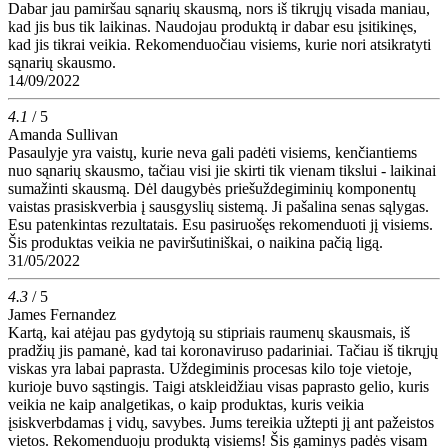
Dabar jau pamiršau sąnarių skausmą, nors iš tikrųjų visada maniau,
kad jis bus tik laikinas. Naudojau produktą ir dabar esu įsitikinęs,
kad jis tikrai veikia. Rekomenduočiau visiems, kurie nori atsikratyti
sąnarių skausmo.
14/09/2022
4.1
/ 5
Amanda Sullivan
Pasaulyje yra vaistų, kurie neva gali padėti visiems, kenčiantiems
nuo sąnarių skausmo, tačiau visi jie skirti tik vienam tikslui - laikinai
sumažinti skausmą. Dėl daugybės priešuždegiminių komponentų
vaistas prasiskverbia į sausgyslių sistemą. Ji pašalina senas sąlygas.
Esu patenkintas rezultatais. Esu pasiruošęs rekomenduoti jį visiems.
Šis produktas veikia ne paviršutiniškai, o naikina pačią ligą.
31/05/2022
4.3
/ 5
James Fernandez
Kartą, kai atėjau pas gydytoją su stipriais raumenų skausmais, iš
pradžių jis pamanė, kad tai koronaviruso padariniai. Tačiau iš tikrųjų
viskas yra labai paprasta. Uždegiminis procesas kilo toje vietoje,
kurioje buvo sąstingis. Taigi atskleidžiau visas paprasto gelio, kuris
veikia ne kaip analgetikas, o kaip produktas, kuris veikia
įsiskverbdamas į vidų, savybes. Jums tereikia užtepti jį ant pažeistos
vietos. Rekomenduoju produktą visiems! Šis gaminys padės visam