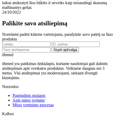
laikui atsikratyti šios būklės ir neveiks kaip nenaudingi skausmą
malšinantys geliai.
24/10/2022
Palikite savo atsiliepimą
Norėdami padėti kitiems vartotojams, parašykite savo patirtį su šiuo
produktu
Siųsti apžvalgą
ii
bmed
iibmed yra patikimas tinklalapis, kuriame naudotojai gali dalintis
atsiliepimais apie sveikatos produktus. Veikiame daugiau nei 3
metus. Visi atsiliepimai yra moderuojami, siekiant išvengti
klastojimo.
Nuorodos
Pagrindinis puslapis
Apie mūsų svetainę
Mūsų vertinimo procesas
Kalbos