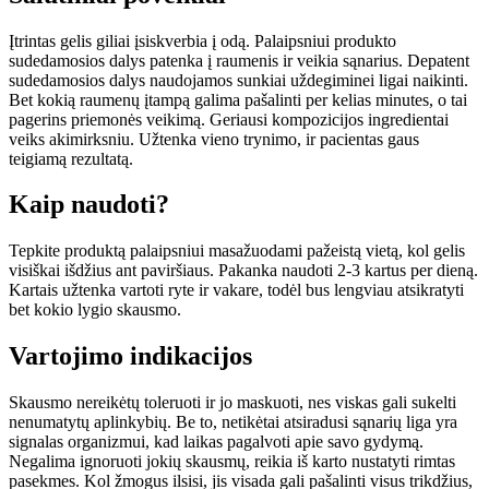
Įtrintas gelis giliai įsiskverbia į odą. Palaipsniui produkto
sudedamosios dalys patenka į raumenis ir veikia sąnarius. Depatent
sudedamosios dalys naudojamos sunkiai uždegiminei ligai naikinti.
Bet kokią raumenų įtampą galima pašalinti per kelias minutes, o tai
pagerins priemonės veikimą. Geriausi kompozicijos ingredientai
veiks akimirksniu. Užtenka vieno trynimo, ir pacientas gaus
teigiamą rezultatą.
Kaip naudoti?
Tepkite produktą palaipsniui masažuodami pažeistą vietą, kol gelis
visiškai išdžius ant paviršiaus. Pakanka naudoti 2-3 kartus per dieną.
Kartais užtenka vartoti ryte ir vakare, todėl bus lengviau atsikratyti
bet kokio lygio skausmo.
Vartojimo indikacijos
Skausmo nereikėtų toleruoti ir jo maskuoti, nes viskas gali sukelti
nenumatytų aplinkybių. Be to, netikėtai atsiradusi sąnarių liga yra
signalas organizmui, kad laikas pagalvoti apie savo gydymą.
Negalima ignoruoti jokių skausmų, reikia iš karto nustatyti rimtas
pasekmes. Kol žmogus ilsisi, jis visada gali pašalinti visus trikdžius,