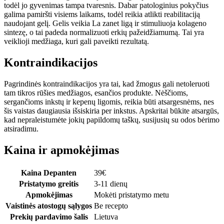
todėl jo gyvenimas tampa tvaresnis. Dabar patologinius pokyčius
galima pamiršti visiems laikams, todėl reikia atlikti reabilitaciją
naudojant gelį. Gelis veikia La zanet ligą ir stimuliuoja kolageno
sintezę, o tai padeda normalizuoti erkių pažeidžiamumą. Tai yra
veiklioji medžiaga, kuri gali paveikti rezultatą.
Kontraindikacijos
Pagrindinės kontraindikacijos yra tai, kad žmogus gali netoleruoti
tam tikros rūšies medžiagos, esančios produkte. Nėščioms,
sergančioms inkstų ir kepenų ligomis, reikia būti atsargesnėms, nes
šis vaistas daugiausia išsiskiria per inkstus. Apskritai būkite atsargūs,
kad nepraleistumėte jokių papildomų taškų, susijusių su odos bėrimo
atsiradimu.
Kaina ir apmokėjimas
Kaina Depanten
39
€
Pristatymo greitis
3-11 dienų
Apmokėjimas
Mokėti pristatymo metu
Vaistinės atostogų sąlygos
Be recepto
Prekių pardavimo šalis
Lietuva