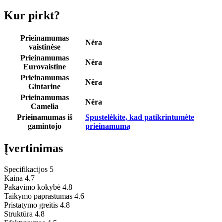
Kur pirkt?
Prieinamumas
Nėra
vaistinėse
Prieinamumas
Nėra
Eurovaistine
Prieinamumas
Nėra
Gintarine
Prieinamumas
Nėra
Camelia
Prieinamumas iš
Spustelėkite, kad patikrintumėte
gamintojo
prieinamumą
Įvertinimas
Specifikacijos
5
Kaina
4.7
Pakavimo kokybė
4.8
Taikymo paprastumas
4.6
Pristatymo greitis
4.8
Struktūra
4.8