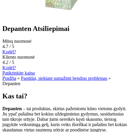
Depanten Atsiliepimai
Mūsų nuomonė
4.7 / 5
Kodėl?
Kliento nuomonė
4.2
/
5
Kodėl?
Patikrinkite kainą
Pradžia
»
Papildai, siekiant sumažinti bendras problemas
»
Depanten
Kas tai?
Depanten
– tai produktas, skirtas pažeistoms kūno vietoms gydyti.
Jis ypač pašalina bet kokius uždegiminius gydymus, susidariusius
tam tikroje srityje. Dabar jums nereikės kęsti skausmo, tiesiog
įsigykite veiksmingą gelį, kuris veiks išoriškai ir pašalins bet kokias
skaudamas vietas raumenų srityje ar poodinėse jungtyse.