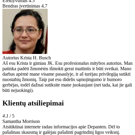
Efektyvumas
4.5
Bendras įvertinimas
4.7
Autorius
Krista H. Busch
Aš esu Krista ir gimiau JK. Esu profesionalus mitybos autorius. Man
patinka padėti žmonėms išmokti gerai maitintis ir būti sveikai. Mano
darbas apėmė mane visame pasaulyje, ir aš turėjau privilegiją sutikti
nuostabių žmonių. Taip pat esu didelis sąmojingumo ir humoro
gerbėjas, todėl dažnai sutiksite mane juokaujant (net tada, kai jie gali
būti nejuokingi).
Klientų atsiliepimai
4.1
/ 5
Samantha Morrison
Atsitiktinai internete radau informacijos apie Depanten. Dėl to
pašalinau skausmą ir galėjau pašalinti pagrindinį ligos veiksnį.