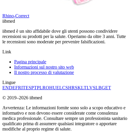
Rhino-Correct
ii
bmed
iibmed è un sito affidabile dove gli utenti possono condividere
recensioni su prodotti per la salute. Operiamo da oltre 3 anni. Tutte
le recensioni sono moderate per prevenire falsificazioni.
Link
Pagina principale
Informazioni sul nostro sito web
Il nostro processo di valutazione
Lingue
EN
DE
FR
IT
ES
PT
PL
RO
HU
EL
CS
HR
SK
LT
LV
SL
BG
ET
© 2019–2026 iibmed
Avvertenza: Le informazioni fornite sono solo a scopo educativo e
informativo e non devono essere considerate come consulenza
medica professionale. Consultare sempre un professionista sanitario
qualificato prima di assumere qualsiasi integratore o apportare
modifiche al proprio regime di salute.