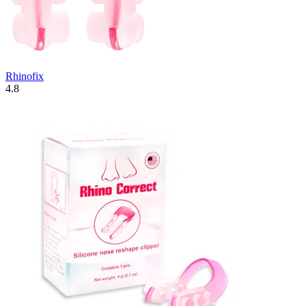
Rhinofix
4.8