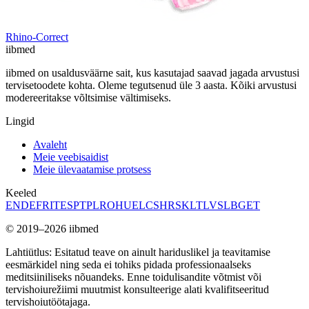
Rhino-Correct
ii
bmed
iibmed on usaldusväärne sait, kus kasutajad saavad jagada arvustusi
tervisetoodete kohta. Oleme tegutsenud üle 3 aasta. Kõiki arvustusi
modereeritakse võltsimise vältimiseks.
Lingid
Avaleht
Meie veebisaidist
Meie ülevaatamise protsess
Keeled
EN
DE
FR
IT
ES
PT
PL
RO
HU
EL
CS
HR
SK
LT
LV
SL
BG
ET
© 2019–2026 iibmed
Lahtiütlus: Esitatud teave on ainult hariduslikel ja teavitamise
eesmärkidel ning seda ei tohiks pidada professionaalseks
meditsiiniliseks nõuandeks. Enne toidulisandite võtmist või
tervishoiurežiimi muutmist konsulteerige alati kvalifitseeritud
tervishoiutöötajaga.