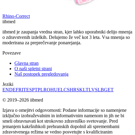
Rhino-Correct
ii
bmed
iibmed je zaupanja vredna stran, kjer lahko uporabniki delijo mnenja
o zdravstvenih izdelkih. Delujemo že več kot 3 leta. Vsa mnenja so
moderirana za preprečevanje ponarejanja.
Povezave
Glavna stran
O naši spletni strani
Naš postopek pregledovanja
Jeziki
EN
DE
FR
IT
ES
PT
PL
RO
HU
EL
CS
HR
SK
LT
LV
SL
BG
ET
© 2019–2026 iibmed
Izjava o omejitvi odgovornosti: Podane informacije so namenjene
izključno izobraževalnim in informativnim namenom in jih ne bi
smeli obravnavati kot strokovno zdravniško svetovanje. Pred
jemanjem kakršnihkoli prehranskih dopolnil ali spremembami
zdravstvenega režima se vedno posvetujte s kvalificiranim