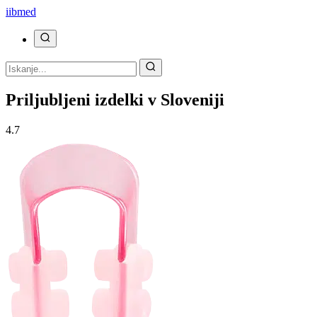
ii
bmed
Priljubljeni izdelki v Sloveniji
4.7