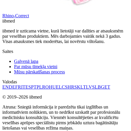
Rhino-Correct
ii
bmed
iibmed ir uzticama vietne, kurā lietotāji var dalīties ar atsauksmēm
par veselības produktiem. Mēs darbojamies vairāk nekā 3 gadus.
Visas atsauksmes tiek moderētas, lai novērstu viltošanu.
Saites
Galvenā lapa
Par mūsu tīmekļa vietni
Mūsu pārskatīšanas process
Valodas
EN
DE
FR
IT
ES
PT
PL
RO
HU
EL
CS
HR
SK
LT
LV
SL
BG
ET
© 2019–2026 iibmed
Atruna: Sniegtā informācija ir paredzēta tikai izglītības un
informatīviem nolūkiem, un to nedrīkst uzskatīt par profesionālu
medicīnisku konsultāciju. Vienmēr konsultējieties ar kvalificētu
veselības aprūpes speciālistu pirms jebkādu uztura bagātinātāju
lietošanas vai veselības režīma maiņas.