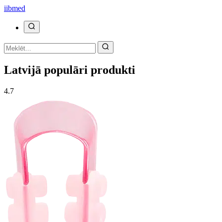
ii
bmed
Latvijā populāri produkti
4.7