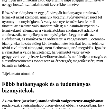
egy ilyen nevű hatóanyagot, egyértelmű napi adaggal feltüntetve –
ne egy hosszú, szabadalmazott keverékbe temetve.
Részesítse előnyben az egy, jól vizsgált hatóanyagot tartalmazó
terméket azzal szemben, amelyik tucatnyi gyógynövényt sorol fel
nyomnyi mennyiségben. A vadgesztenye-termékeken fel kell
tüntetni az eszcinre való standardizálást; a diosmin-heszperidin-
termékeknél jellemzően a vizsgálatokban alkalmazott adagokat
alkalmazzák, nem jelképes mennyiségeket. Legyen reális az
elvárásaival, és korlátozza az időkeretet: a vadgesztenye Cochrane-
bizonyítéka hozzávetőleg két-tizenhat hetes kúrákat fed le, tehát ez
rövid távú tüneti támogatás, nem élethosszig tartó megoldás. Igazítsa
a választást a valós helyzetéhez, ha vérhígítót vagy egyéb
gyógyszert szed, jelezze kezelőorvosának, és ne feledje: a mozgás és
a testsúlycsökkentés többet tesz az érbetegség megelőzéséért, mint
bármilyen tabletta.
Tájékoztató útmutató
Főbb hatóanyagok és a tudományos
bizonyítékok
Az
eszcinre (aescinre) standardizált vadgesztenye-magkivonat
rendelkezik a legszilárdabb bizonyítékkal ebben a csoportban. Egy