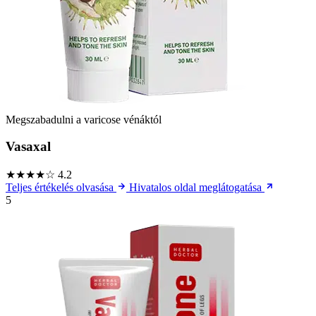
Megszabadulni a varicose vénáktól
Vasaxal
★★★★☆
4.2
Teljes értékelés olvasása
Hivatalos oldal meglátogatása
5