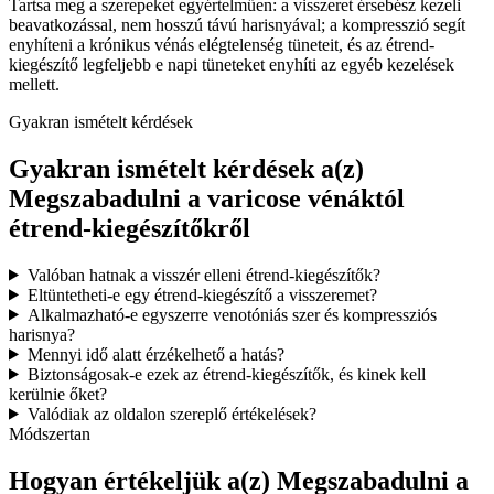
Tartsa meg a szerepeket egyértelműen: a visszeret érsebész kezeli
beavatkozással, nem hosszú távú harisnyával; a kompresszió segít
enyhíteni a krónikus vénás elégtelenség tüneteit, és az étrend-
kiegészítő legfeljebb e napi tüneteket enyhíti az egyéb kezelések
mellett.
Gyakran ismételt kérdések
Gyakran ismételt kérdések a(z)
Megszabadulni a varicose vénáktól
étrend-kiegészítőkről
Valóban hatnak a visszér elleni étrend-kiegészítők?
Eltüntetheti-e egy étrend-kiegészítő a visszeremet?
Alkalmazható-e egyszerre venotóniás szer és kompressziós
harisnya?
Mennyi idő alatt érzékelhető a hatás?
Biztonságosak-e ezek az étrend-kiegészítők, és kinek kell
kerülnie őket?
Valódiak az oldalon szereplő értékelések?
Módszertan
Hogyan értékeljük a(z) Megszabadulni a