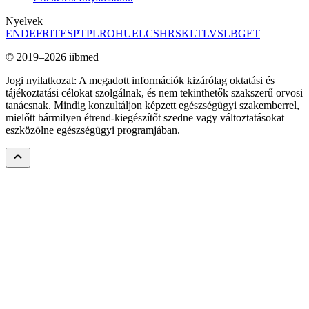
Nyelvek
EN
DE
FR
IT
ES
PT
PL
RO
HU
EL
CS
HR
SK
LT
LV
SL
BG
ET
© 2019–2026 iibmed
Jogi nyilatkozat: A megadott információk kizárólag oktatási és
tájékoztatási célokat szolgálnak, és nem tekinthetők szakszerű orvosi
tanácsnak. Mindig konzultáljon képzett egészségügyi szakemberrel,
mielőtt bármilyen étrend-kiegészítőt szedne vagy változtatásokat
eszközölne egészségügyi programjában.