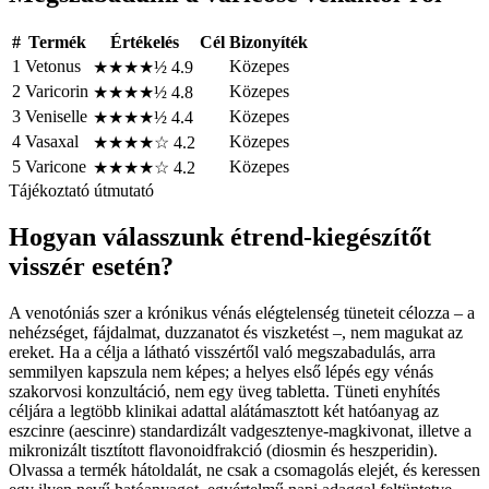
#
Termék
Értékelés
Cél
Bizonyíték
1
Vetonus
Közepes
★★★★½
4.9
2
Varicorin
Közepes
★★★★½
4.8
3
Veniselle
Közepes
★★★★½
4.4
4
Vasaxal
Közepes
★★★★☆
4.2
5
Varicone
Közepes
★★★★☆
4.2
Tájékoztató útmutató
Hogyan válasszunk étrend-kiegészítőt
visszér esetén?
A venotóniás szer a krónikus vénás elégtelenség tüneteit célozza – a
nehézséget, fájdalmat, duzzanatot és viszketést –, nem magukat az
ereket. Ha a célja a látható visszértől való megszabadulás, arra
semmilyen kapszula nem képes; a helyes első lépés egy vénás
szakorvosi konzultáció, nem egy üveg tabletta. Tüneti enyhítés
céljára a legtöbb klinikai adattal alátámasztott két hatóanyag az
eszcinre (aescinre) standardizált vadgesztenye-magkivonat, illetve a
mikronizált tisztított flavonoidfrakció (diosmin és heszperidin).
Olvassa a termék hátoldalát, ne csak a csomagolás elejét, és keressen