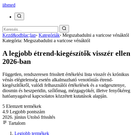
ii
bmed
Kezd&odblac;lap
›
Kategóriák
›
Megszabadulni a varicose vénáktól
Kategória: Megszabadulni a varicose vénáktól
A legjobb étrend-kiegészítők visszér ellen
2026-ban
Független, rendszeresen frissített értékelési lista visszér és krónikus
vénás elégtelenség esetén alkalmazható venotóniás étrend-
kiegészítőkről, valódi felhasználói értékelések és a vadgesztenye,
diosmin és heszperidin, szőlőmag, mézgagyökér, illetve fenyőkéreg
hatóanyagaival kapcsolatos közzétett kutatások alapján.
5
Elemzett termékek
4.9
Legjobb pontszám
2026. június
Utolsó frissítés
Tartalom
Legjobb termékek