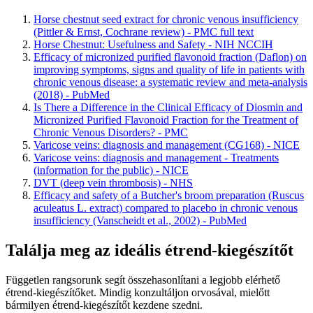
Horse chestnut seed extract for chronic venous insufficiency
(Pittler & Ernst, Cochrane review) - PMC full text
Horse Chestnut: Usefulness and Safety - NIH NCCIH
Efficacy of micronized purified flavonoid fraction (Daflon) on
improving symptoms, signs and quality of life in patients with
chronic venous disease: a systematic review and meta-analysis
(2018) - PubMed
Is There a Difference in the Clinical Efficacy of Diosmin and
Micronized Purified Flavonoid Fraction for the Treatment of
Chronic Venous Disorders? - PMC
Varicose veins: diagnosis and management (CG168) - NICE
Varicose veins: diagnosis and management - Treatments
(information for the public) - NICE
DVT (deep vein thrombosis) - NHS
Efficacy and safety of a Butcher's broom preparation (Ruscus
aculeatus L. extract) compared to placebo in chronic venous
insufficiency (Vanscheidt et al., 2002) - PubMed
Találja meg az ideális étrend-kiegészítőt
Független rangsorunk segít összehasonlítani a legjobb elérhető
étrend-kiegészítőket. Mindig konzultáljon orvosával, mielőtt
bármilyen étrend-kiegészítőt kezdene szedni.