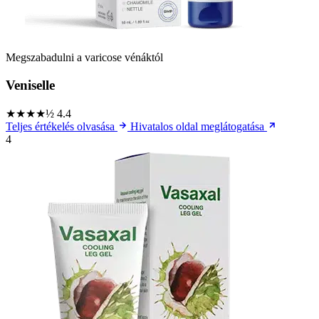
Megszabadulni a varicose vénáktól
Veniselle
★★★★½
4.4
Teljes értékelés olvasása
Hivatalos oldal meglátogatása
4