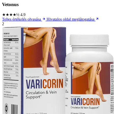
Vetonus
★★★★½
4.9
Teljes értékelés olvasása
Hivatalos oldal meglátogatása
2