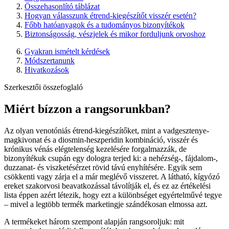
Összehasonlító táblázat
Hogyan válasszunk étrend-kiegészítőt visszér esetén?
Főbb hatóanyagok és a tudományos bizonyítékok
Biztonságosság, vészjelek és mikor forduljunk orvoshoz
Gyakran ismételt kérdések
Módszertanunk
Hivatkozások
Szerkesztői összefoglaló
Miért bízzon a rangsorunkban?
Az olyan venotóniás étrend-kiegészítőket, mint a vadgesztenye-
magkivonat és a diosmin-heszperidin kombináció, visszér és
krónikus vénás elégtelenség kezelésére forgalmazzák, de
bizonyítékuk csupán egy dologra terjed ki: a nehézség-, fájdalom-,
duzzanat- és viszketésérzet rövid távú enyhítésére. Egyik sem
csökkenti vagy zárja el a már meglévő visszeret. A látható, kígyózó
ereket szakorvosi beavatkozással távolítják el, és ez az értékelési
lista éppen azért létezik, hogy ezt a különbséget egyértelművé tegye
– mivel a legtöbb termék marketingje szándékosan elmossa azt.
A termékeket három szempont alapján rangsoroljuk: mit