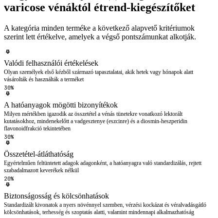
varicose vénáktól étrend-kiegészítőket
A kategória minden terméke a következő alapvető kritériumok
szerint lett értékelve, amelyek a végső pontszámunkat alkotják.
Valódi felhasználói értékelések
Olyan személyek első kézből származó tapasztalatai, akik hetek vagy hónapok alatt
vásárolták és használták a terméket
30%
A hatóanyagok mögötti bizonyítékok
Milyen mértékben igazodik az összetétel a vénás tünetekre vonatkozó lektorált
kutatásokhoz, mindenekelőtt a vadgesztenye (eszcinre) és a diosmin-heszperidin
flavonoidfrakció tekintetében
30%
Összetétel-átláthatóság
Egyértelműen feltüntetett adagok adagonként, a hatóanyagra való standardizálás, rejtett
szabadalmazott keverékek nélkül
20%
Biztonságosság és kölcsönhatások
Standardizált kivonatok a nyers növénnyel szemben, vérzési kockázat és véralvadásgátló
kölcsönhatások, terhesség és szoptatás alatti, valamint mindennapi alkalmazhatóság