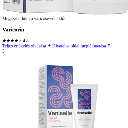
Megszabadulni a varicose vénáktól
Varicorin
★★★★½
4.8
Teljes értékelés olvasása
Hivatalos oldal meglátogatása
3