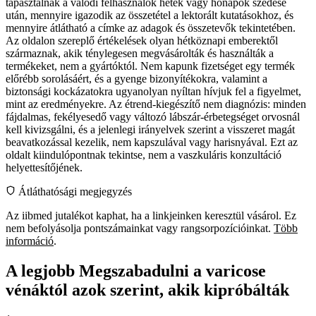
tapasztalnak a valódi felhasználók hetek vagy hónapok szedése
után, mennyire igazodik az összetétel a lektorált kutatásokhoz, és
mennyire átlátható a címke az adagok és összetevők tekintetében.
Az oldalon szereplő értékelések olyan hétköznapi emberektől
származnak, akik ténylegesen megvásárolták és használták a
termékeket, nem a gyártóktól. Nem kapunk fizetséget egy termék
előrébb sorolásáért, és a gyenge bizonyítékokra, valamint a
biztonsági kockázatokra ugyanolyan nyíltan hívjuk fel a figyelmet,
mint az eredményekre. Az étrend-kiegészítő nem diagnózis: minden
fájdalmas, fekélyesedő vagy változó lábszár-érbetegséget orvosnál
kell kivizsgálni, és a jelenlegi irányelvek szerint a visszeret magát
beavatkozással kezelik, nem kapszulával vagy harisnyával. Ezt az
oldalt kiindulópontnak tekintse, nem a vaszkuláris konzultáció
helyettesítőjének.
Átláthatósági megjegyzés
Az iibmed jutalékot kaphat, ha a linkjeinken keresztül vásárol. Ez
nem befolyásolja pontszámainkat vagy rangsorpozícióinkat.
Több
információ
.
A legjobb Megszabadulni a varicose
vénáktól azok szerint, akik kipróbálták