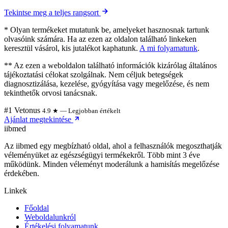
Tekintse meg a teljes rangsort
* Olyan termékeket mutatunk be, amelyeket hasznosnak tartunk
olvasóink számára. Ha az ezen az oldalon található linkeken
keresztül vásárol, kis jutalékot kaphatunk.
A mi folyamatunk
.
** Az ezen a weboldalon található információk kizárólag általános
tájékoztatási célokat szolgálnak. Nem céljuk betegségek
diagnosztizálása, kezelése, gyógyítása vagy megelőzése, és nem
tekinthetők orvosi tanácsnak.
#1 Vetonus
4.9 ★ — Legjobban értékelt
Ajánlat megtekintése
ii
bmed
Az iibmed egy megbízható oldal, ahol a felhasználók megoszthatják
véleményüket az egészségügyi termékekről. Több mint 3 éve
működünk. Minden véleményt moderálunk a hamisítás megelőzése
érdekében.
Linkek
Főoldal
Weboldalunkról
Értékelési folyamatunk