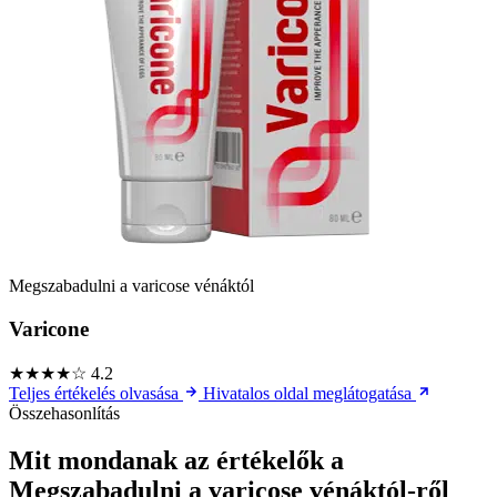
Megszabadulni a varicose vénáktól
Varicone
★★★★☆
4.2
Teljes értékelés olvasása
Hivatalos oldal meglátogatása
Összehasonlítás
Mit mondanak az értékelők a
Megszabadulni a varicose vénáktól-ről