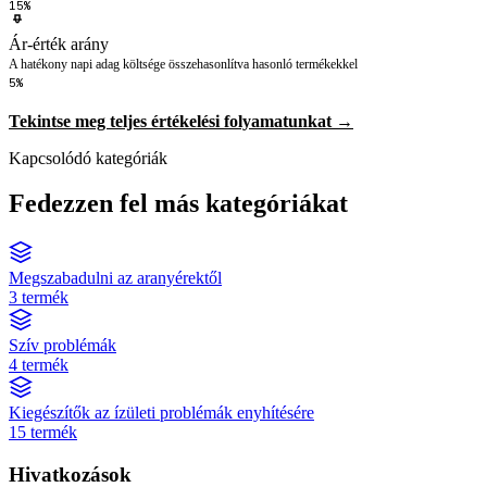
15%
Ár-érték arány
A hatékony napi adag költsége összehasonlítva hasonló termékekkel
5%
Tekintse meg teljes értékelési folyamatunkat →
Kapcsolódó kategóriák
Fedezzen fel más kategóriákat
Megszabadulni az aranyérektől
3 termék
Szív problémák
4 termék
Kiegészítők az ízületi problémák enyhítésére
15 termék
Hivatkozások