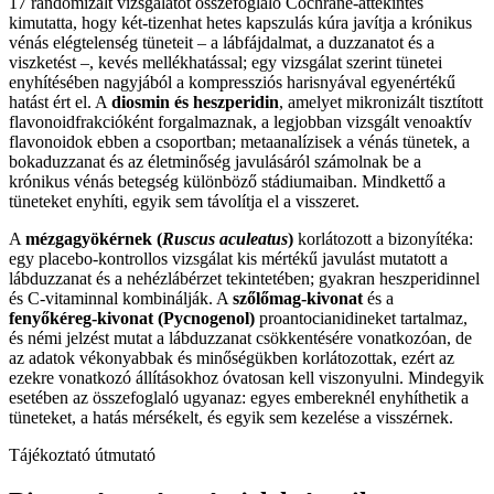
17 randomizált vizsgálatot összefoglaló Cochrane-áttekintés
kimutatta, hogy két-tizenhat hetes kapszulás kúra javítja a krónikus
vénás elégtelenség tüneteit – a lábfájdalmat, a duzzanatot és a
viszketést –, kevés mellékhatással; egy vizsgálat szerint tünetei
enyhítésében nagyjából a kompressziós harisnyával egyenértékű
hatást ért el. A
diosmin és heszperidin
, amelyet mikronizált tisztított
flavonoidfrakcióként forgalmaznak, a legjobban vizsgált venoaktív
flavonoidok ebben a csoportban; metaanalízisek a vénás tünetek, a
bokaduzzanat és az életminőség javulásáról számolnak be a
krónikus vénás betegség különböző stádiumaiban. Mindkettő a
tüneteket enyhíti, egyik sem távolítja el a visszeret.
A
mézgagyökérnek (
Ruscus aculeatus
)
korlátozott a bizonyítéka:
egy placebo-kontrollos vizsgálat kis mértékű javulást mutatott a
lábduzzanat és a nehézlábérzet tekintetében; gyakran heszperidinnel
és C-vitaminnal kombinálják. A
szőlőmag-kivonat
és a
fenyőkéreg-kivonat (Pycnogenol)
proantocianidineket tartalmaz,
és némi jelzést mutat a lábduzzanat csökkentésére vonatkozóan, de
az adatok vékonyabbak és minőségükben korlátozottak, ezért az
ezekre vonatkozó állításokhoz óvatosan kell viszonyulni. Mindegyik
esetében az összefoglaló ugyanaz: egyes embereknél enyhíthetik a
tüneteket, a hatás mérsékelt, és egyik sem kezelése a visszérnek.
Tájékoztató útmutató