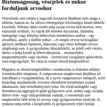
Biztonságosság, vészjelek és mikor
forduljunk orvoshoz
Venotóniás szer esetén a nagyobb kockázat általában nem maga a
tabletta, hanem az, ha súlyos érbetegséget közönséges fáradt lábként
kezelnek. Néhány tünet esetén még aznap orvost kell keresni, nem
kapszulát nyújtani. Az egyik láb hirtelen duzzanata, fájdalma,
melegsége vagy bőrpírja mélyvénás trombózisra utalhat – egy
alvadékra, amely a tüdőbe juthat –, és sürgős orvosi kivizsgálást
igényel; mellkasi fájdalom, légszomj vagy véres köhögés orvosi
sürgősségi eset. A gyógyulatlan lábszárfekély, az érből való vérzés,
illetve a boka körüli új bőrelváltozások – elszíneződés,
megkeményedés vagy ekcéma – érsebészeti vizsgálatot igényelnek,
nem öngyógyítást. Ne várja ki ezeket étrend-kiegészítővel.
Magukra az étrend-kiegészítőkre vonatkozóan is érdemes néhány
óvintézkedést megtenni. A vadgesztenye-magkivonat általában jól
tolerálható a vizsgálatokban, de a nyers vadgesztenye mérgező, ezért
kizárólag standardizált, eszcinre ellenőrzött termékeket szabad
alkalmazni, házi készítményeket soha. Ha véralvadásgátló vagy
thrombocyta-aggregáció-gátló gyógyszert szed, terhes vagy szoptat,
illetve vese- vagy máj-problémái vannak, a venotóniás szer
megkezdése előtt kérje ki orvosa vagy gyógyszerésze tanácsát, és
mutassa meg nekik a kiegészítők és gyógyszerek teljes listáját.