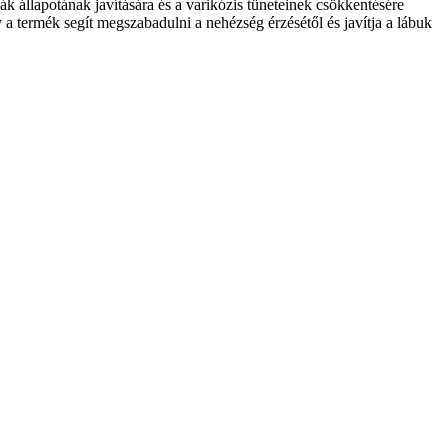
 állapotának javítására és a varikózis tüneteinek csökkentésére
a termék segít megszabadulni a nehézség érzésétől és javítja a lábuk