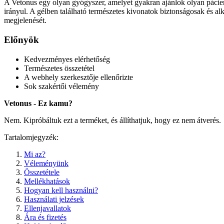
A Vetonus egy olyan gyógyszer, amelyet gyakran ajánlok olyan páciens
irányul. A gélben található természetes kivonatok biztonságosak és al
megjelenését.
Előnyök
Kedvezményes elérhetőség
Természetes összetétel
A webhely szerkesztője ellenőrizte
Sok szakértői vélemény
Vetonus - Ez kamu?
Nem. Kipróbáltuk ezt a terméket, és állíthatjuk, hogy ez nem átverés.
Tartalomjegyzék:
Mi az?
Véleményünk
Összetétele
Mellékhatások
Hogyan kell használni?
Használati jelzések
Ellenjavallatok
Ára és fizetés