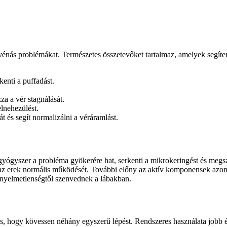
nás problémákat. Természetes összetevőket tartalmaz, amelyek segítenek
enti a puffadást.
za a vér stagnálását.
elnehezülést.
 és segít normalizálni a véráramlást.
A gyógyszer a probléma gyökerére hat, serkenti a mikrokeringést és megs
i az erek normális működését. További előny az aktív komponensek azon 
kényelmetlenségtől szenvednek a lábakban.
, hogy kövessen néhány egyszerű lépést. Rendszeres használata jobb érr