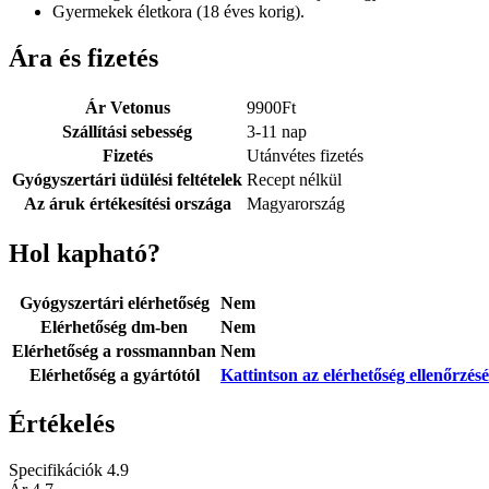
Gyermekek életkora (18 éves korig).
Ára és fizetés
Ár Vetonus
9900
Ft
Szállítási sebesség
3-11 nap
Fizetés
Utánvétes fizetés
Gyógyszertári üdülési feltételek
Recept nélkül
Az áruk értékesítési országa
Magyarország
Hol kapható?
Gyógyszertári elérhetőség
Nem
Elérhetőség dm-ben
Nem
Elérhetőség a rossmannban
Nem
Elérhetőség a gyártótól
Kattintson az elérhetőség ellenőrzés
Értékelés
Specifikációk
4.9