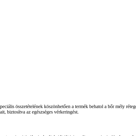
eciális összetételének köszönhetően a termék behatol a bőr mély rétegei
it, biztosítva az egészséges vérkeringést.