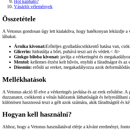
Hol kapható?
Vásárlói vélemények
Összetétele
A Vetonus gondosan úgy lett kialakítva, hogy hatékonyan leküzdje a vé
lábakat.
Árnika kivonat:
Erőteljes gyulladáscsökkentő hatása van, csökk
Glicerin:
hidratálja a bőrt, puhává teszi azt és védett.< /li>
Ginkgo biloba kivonat:
javítja a vérkeringést és megakadályoz
Mentol:
kellemes érzést kelt hűvös, enyhíti a fáradtságot és az 
Diosmin:
erősíti az ereket, megakadályozza azok deformálódását
Mellékhatások
A Vetonus akció fő elve a vérkeringés javítása és az erek erősítése. 
duzzanatot, csökkenti a vénás hálózatok láthatóságát és helyreállítan
különösen hasznossá teszi a gélt azok számára, akik fáradtságtól és 
Hogyan kell használni?
Ahhoz, hogy a Vetonus használatával elérje a kívánt eredményt, fontos