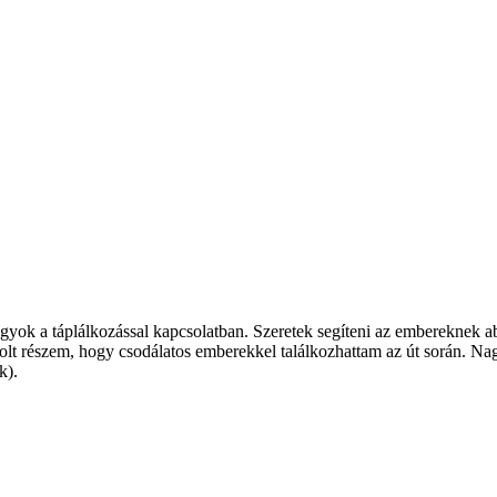
agyok a táplálkozással kapcsolatban. Szeretek segíteni az embereknek a
volt részem, hogy csodálatos emberekkel találkozhattam az út során. Na
k).