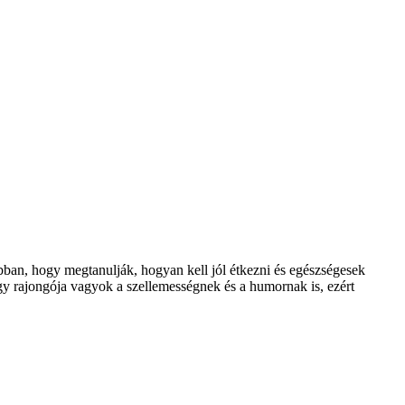
bban, hogy megtanulják, hogyan kell jól étkezni és egészségesek
gy rajongója vagyok a szellemességnek és a humornak is, ezért