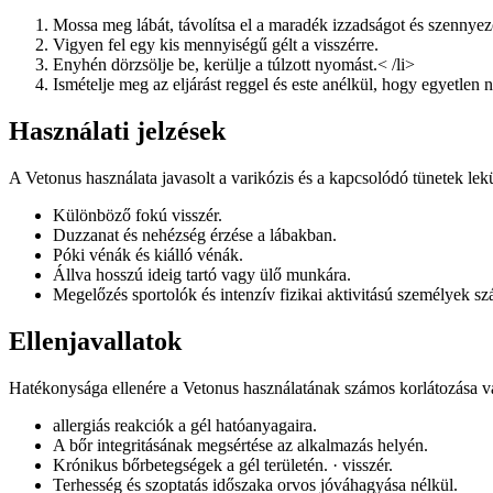
Mossa meg lábát, távolítsa el a maradék izzadságot és szennyez
Vigyen fel egy kis mennyiségű gélt a visszérre.
Enyhén dörzsölje be, kerülje a túlzott nyomást.< /li>
Ismételje meg az eljárást reggel és este anélkül, hogy egyetlen 
Használati jelzések
A Vetonus használata javasolt a varikózis és a kapcsolódó tünetek lek
Különböző fokú visszér.
Duzzanat és nehézség érzése a lábakban.
Póki vénák és kiálló vénák.
Állva hosszú ideig tartó vagy ülő munkára.
Megelőzés sportolók és intenzív fizikai aktivitású személyek sz
Ellenjavallatok
Hatékonysága ellenére a Vetonus használatának számos korlátozása van
allergiás reakciók a gél hatóanyagaira.
A bőr integritásának megsértése az alkalmazás helyén.
Krónikus bőrbetegségek a gél területén. · visszér.
Terhesség és szoptatás időszaka orvos jóváhagyása nélkül.