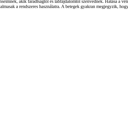
eimnek, akik fáradtságtól és lábfájdalomtól szenvednek. Hatása a vénák
kalmasak a rendszeres használatra. A betegek gyakran megjegyzik, hogy 