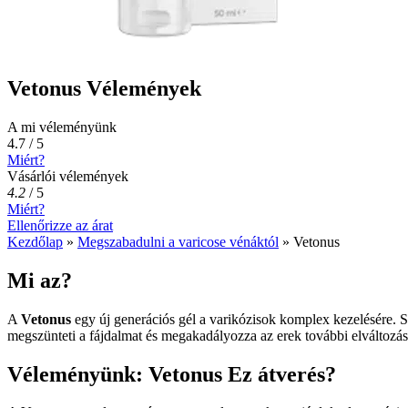
Vetonus Vélemények
A mi véleményünk
4.7 / 5
Miért?
Vásárlói vélemények
4.2
/
5
Miért?
Ellenőrizze az árat
Kezdőlap
»
Megszabadulni a varicose vénáktól
»
Vetonus
Mi az?
A
Vetonus
egy új generációs gél a varikózisok komplex kezelésére. Sp
megszünteti a fájdalmat és megakadályozza az erek további elváltozása
Véleményünk: Vetonus Ez átverés?