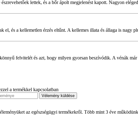
észrevehetőek lettek, és a bőr ápolt megjelenést kapott. Nagyon eléged
el, és a kellemetlen érzés eltűnt. A kellemes illata és állaga is nagy pl
önnyű felvitelét és azt, hogy milyen gyorsan beszívódik. A vénák már 
 ezzel a termékkel kapcsolatban
Vélemény küldése
 véleményüket az egészségügyi termékekről. Több mint 3 éve működün