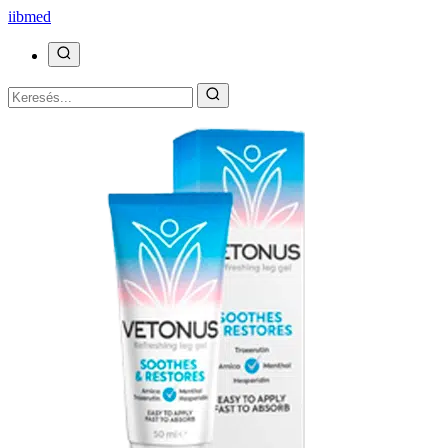
ii
bmed