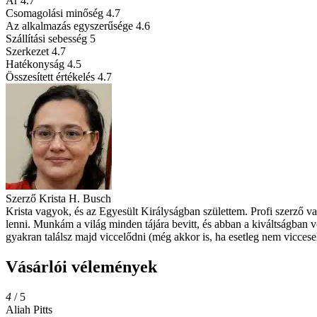
Ár
4.7
Csomagolási minőség
4.7
Az alkalmazás egyszerűsége
4.6
Szállítási sebesség
5
Szerkezet
4.7
Hatékonyság
4.5
Összesített értékelés
4.7
Szerző
Krista H. Busch
Krista vagyok, és az Egyesült Királyságban születtem. Profi szerző v
lenni. Munkám a világ minden tájára bevitt, és abban a kiváltságban 
gyakran találsz majd viccelődni (még akkor is, ha esetleg nem viccese
Vásárlói vélemények
4
/ 5
Aliah Pitts