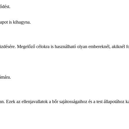
ődést.
napot is kihagyna.
üzdésére. Megelőző célokra is használható olyan embereknél, akiknél fo
ámára.
. Ezek az ellenjavallatok a bőr sajátosságaihoz és a test állapotához 