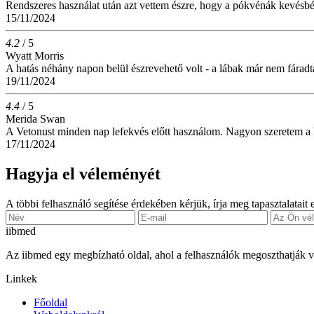
Rendszeres használat után azt vettem észre, hogy a pókvénák kevésbé 
15/11/2024
4.2
/ 5
Wyatt Morris
A hatás néhány napon belül észrevehető volt - a lábak már nem fáradtak 
19/11/2024
4.4
/ 5
Merida Swan
A Vetonust minden nap lefekvés előtt használom. Nagyon szeretem a k
17/11/2024
Hagyja el véleményét
A többi felhasználó segítése érdekében kérjük, írja meg tapasztalatait
ii
bmed
Az iibmed egy megbízható oldal, ahol a felhasználók megoszthatják
Linkek
Főoldal