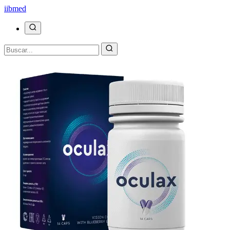
ii
bmed