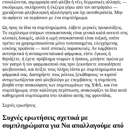
επουλώνεται, αιμορραγία από φλέβα ή νέες δερματικές αλλαγές —
σκούρωμα, σκλήρυνση ή έκζεμα γύρω από τον αστράγαλο —
χρειάζονται φλεβολογική αξιολόγηση και όχι αυτοθεραπεία. Μην
τα αφήνετε να περάσουν με ένα συμπλήρωμα.
Ως προς τα ίδια τα συμπληρώματα, λάβετε μερικές προφυλάξεις.
Το εκχύλισμα σπόρων ιπποκαστανιάς είναι γενικά καλά ανεκτό στις
κλινικές δοκιμές, αλλά η ωμή ιπποκαστανιά είναι τοξική, οπότε
πρέπει να χρησιμοποιούνται μόνο τυποποιημένα, ελεγχόμενης
εσκίνης προϊόντα — ποτέ σπιτικές παρασκευές. Αν λαμβάνετε
αντιπηκτικά ή αντιαιμοπεταλιακά φάρμακα, είστε έγκυος ή
θηλάζετε, ή έχετε πρόβλημα νεφρών ή ήπατος, μιλήστε πρώτα με
τον γιατρό ή τον φαρμακοποιό σας πριν ξεκινήσετε οποιοδήποτε
φλεβοτονικό, και δείξτε τους πλήρη λίστα με συμπληρώματα και
φάρμακά σας. Διατηρήστε τους ρόλους ξεκάθαρους: οι κιρσοί
αντιμετωπίζονται από φλεβολόγο με επεμβάσεις· η συμπίεση
βοηθά στην ανακούφιση των συμπτωμάτων της ΧΦΑ, και ένα
συμπλήρωμα, στην καλύτερη περίπτωση, ανακουφίζει τα ίδια αυτά
καθημερινά συμπτώματα στο πλαίσιο αυτής της φροντίδας.
Συχνές ερωτήσεις
Συχνές ερωτήσεις σχετικά με
συμπληρώματα για Να απαλλαγούμε από