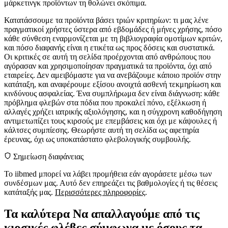
μάρκετινγκ προϊόντων τη θολώνει σκόπιμα.
Κατατάσσουμε τα προϊόντα βάσει τριών κριτηρίων: τι μας λένε
πραγματικοί χρήστες ύστερα από εβδομάδες ή μήνες χρήσης, πόσο
κάθε σύνθεση εναρμονίζεται με τη βιβλιογραφία ομοτίμων κριτών,
και πόσο διαφανής είναι η ετικέτα ως προς δόσεις και συστατικά.
Οι κριτικές σε αυτή τη σελίδα προέρχονται από ανθρώπους που
αγόρασαν και χρησιμοποίησαν πραγματικά τα προϊόντα, όχι από
εταιρείες. Δεν αμειβόμαστε για να ανεβάζουμε κάποιο προϊόν στην
κατάταξη, και αναφέρουμε εξίσου ανοιχτά ασθενή τεκμηρίωση και
κινδύνους ασφαλείας. Ένα συμπλήρωμα δεν είναι διάγνωση: κάθε
πρόβλημα φλεβών στα πόδια που προκαλεί πόνο, εξέλκωση ή
αλλαγές χρήζει ιατρικής αξιολόγησης, και η σύγχρονη καθοδήγηση
αντιμετωπίζει τους κιρσούς με επεμβάσεις και όχι με κάψουλες ή
κάλτσες συμπίεσης. Θεωρήστε αυτή τη σελίδα ως αφετηρία
έρευνας, όχι ως υποκατάστατο φλεβολογικής συμβουλής.
Σημείωση διαφάνειας
Το iibmed μπορεί να λάβει προμήθεια εάν αγοράσετε μέσω των
συνδέσμων μας. Αυτό δεν επηρεάζει τις βαθμολογίες ή τις θέσεις
κατάταξής μας.
Περισσότερες πληροφορίες
.
Τα καλύτερα Να απαλλαγούμε από τις
κιρσικές φλέβες σύμφωνα με όσους τα