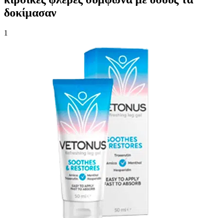
δοκίμασαν
1