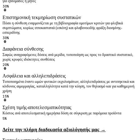
για εβδομάδες ή μήνες
30%
Επιστημονική τεκμηρίωση συστατικών
Πόσο η σύνθεση εναρμονίζεται με τη βιβλιογραφία ομοτίμων κριτών για φλεβικά
συμπτώματα, κυρίως ιπποκαστανιά (εσκίνη) και φλαβονοειδής φράξη διοσμίνης-
εσπεριδίνης
30%
Διαφάνεια σύνθεσης
Σαφώς αναγραφόμενες δόσεις ανά μερίδα, τυποποίηση ως προς το δραστικό συστατικό,
χωρίς κρυφές ιδιόκτητες συνθέσεις
20%
Ασφάλεια και αλληλεπιδράσεις
Τυποποιημένα έναντι ωμών φυτικών εκχυλισμάτων, αλληλεπιδράσεις με αντιπηκτικά και
κίνδυνος αιμορραγίας, καταλληλότητα κατά την κύηση, τον θηλασμό και για καθημερινή
χρήση
15%
Σχέση τιμής-αποτελεσματικότητας
Κόστος ανά αποτελεσματική ημερήσια δόση σε σύγκριση με παρόμοια προϊόντα
5%
Δείτε την πλήρη διαδικασία αξιολόγησής μας →