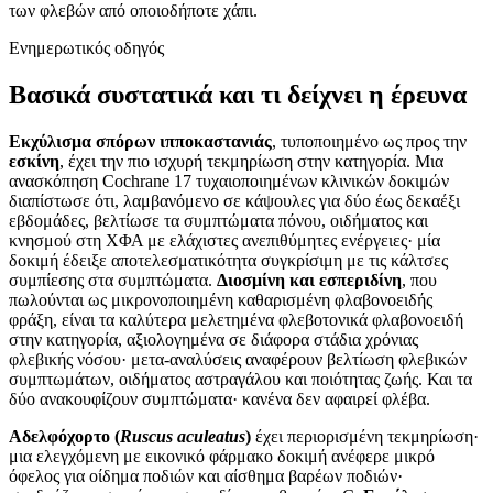
των φλεβών από οποιοδήποτε χάπι.
Ενημερωτικός οδηγός
Βασικά συστατικά και τι δείχνει η έρευνα
Εκχύλισμα σπόρων ιπποκαστανιάς
, τυποποιημένο ως προς την
εσκίνη
, έχει την πιο ισχυρή τεκμηρίωση στην κατηγορία. Μια
ανασκόπηση Cochrane 17 τυχαιοποιημένων κλινικών δοκιμών
διαπίστωσε ότι, λαμβανόμενο σε κάψουλες για δύο έως δεκαέξι
εβδομάδες, βελτίωσε τα συμπτώματα πόνου, οιδήματος και
κνησμού στη ΧΦΑ με ελάχιστες ανεπιθύμητες ενέργειες· μία
δοκιμή έδειξε αποτελεσματικότητα συγκρίσιμη με τις κάλτσες
συμπίεσης στα συμπτώματα.
Διοσμίνη και εσπεριδίνη
, που
πωλούνται ως μικρονοποιημένη καθαρισμένη φλαβονοειδής
φράξη, είναι τα καλύτερα μελετημένα φλεβοτονικά φλαβονοειδή
στην κατηγορία, αξιολογημένα σε διάφορα στάδια χρόνιας
φλεβικής νόσου· μετα-αναλύσεις αναφέρουν βελτίωση φλεβικών
συμπτωμάτων, οιδήματος αστραγάλου και ποιότητας ζωής. Και τα
δύο ανακουφίζουν συμπτώματα· κανένα δεν αφαιρεί φλέβα.
Αδελφόχορτο (
Ruscus aculeatus
)
έχει περιορισμένη τεκμηρίωση·
μια ελεγχόμενη με εικονικό φάρμακο δοκιμή ανέφερε μικρό
όφελος για οίδημα ποδιών και αίσθημα βαρέων ποδιών·