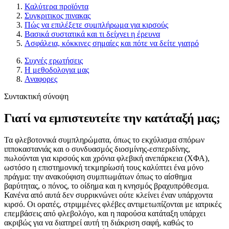
Καλύτερα προϊόντα
Συγκριτικος πινακας
Πώς να επιλέξετε συμπλήρωμα για κιρσούς
Βασικά συστατικά και τι δείχνει η έρευνα
Ασφάλεια, κόκκινες σημαίες και πότε να δείτε γιατρό
Συχνές ερωτήσεις
Η μεθοδολογια μας
Αναφορες
Συντακτική σύνοψη
Γιατί να εμπιστευτείτε την κατάταξή μας;
Τα φλεβοτονικά συμπληρώματα, όπως το εκχύλισμα σπόρων
ιπποκαστανιάς και ο συνδυασμός διοσμίνης-εσπεριδίνης,
πωλούνται για κιρσούς και χρόνια φλεβική ανεπάρκεια (ΧΦΑ),
ωστόσο η επιστημονική τεκμηρίωσή τους καλύπτει ένα μόνο
πράγμα: την ανακούφιση συμπτωμάτων όπως το αίσθημα
βαρύτητας, ο πόνος, το οίδημα και η κνησμός βραχυπρόθεσμα.
Κανένα από αυτά δεν συρρικνώνει ούτε κλείνει έναν υπάρχοντα
κιρσό. Οι ορατές, στριμμένες φλέβες αντιμετωπίζονται με ιατρικές
επεμβάσεις από φλεβολόγο, και η παρούσα κατάταξη υπάρχει
ακριβώς για να διατηρεί αυτή τη διάκριση σαφή, καθώς το