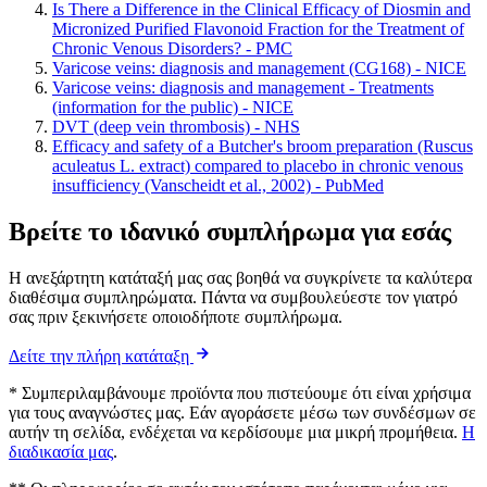
Is There a Difference in the Clinical Efficacy of Diosmin and
Micronized Purified Flavonoid Fraction for the Treatment of
Chronic Venous Disorders? - PMC
Varicose veins: diagnosis and management (CG168) - NICE
Varicose veins: diagnosis and management - Treatments
(information for the public) - NICE
DVT (deep vein thrombosis) - NHS
Efficacy and safety of a Butcher's broom preparation (Ruscus
aculeatus L. extract) compared to placebo in chronic venous
insufficiency (Vanscheidt et al., 2002) - PubMed
Βρείτε το ιδανικό συμπλήρωμα για εσάς
Η ανεξάρτητη κατάταξή μας σας βοηθά να συγκρίνετε τα καλύτερα
διαθέσιμα συμπληρώματα. Πάντα να συμβουλεύεστε τον γιατρό
σας πριν ξεκινήσετε οποιοδήποτε συμπλήρωμα.
Δείτε την πλήρη κατάταξη
* Συμπεριλαμβάνουμε προϊόντα που πιστεύουμε ότι είναι χρήσιμα
για τους αναγνώστες μας. Εάν αγοράσετε μέσω των συνδέσμων σε
αυτήν τη σελίδα, ενδέχεται να κερδίσουμε μια μικρή προμήθεια.
Η
διαδικασία μας
.