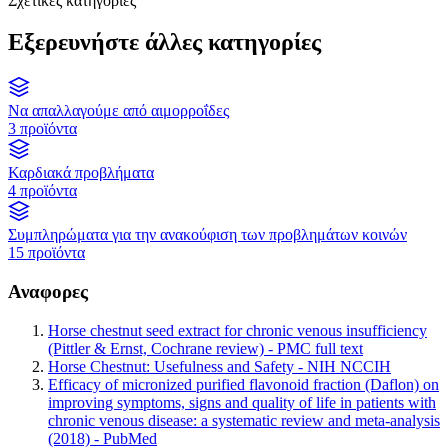
Σχετικές κατηγορίες
Εξερευνήστε άλλες κατηγορίες
Να απαλλαγούμε από αιμορροΐδες
3 προϊόντα
Καρδιακά προβλήματα
4 προϊόντα
Συμπληρώματα για την ανακούφιση των προβλημάτων κοινών
15 προϊόντα
Αναφορες
Horse chestnut seed extract for chronic venous insufficiency
(Pittler & Ernst, Cochrane review) - PMC full text
Horse Chestnut: Usefulness and Safety - NIH NCCIH
Efficacy of micronized purified flavonoid fraction (Daflon) on
improving symptoms, signs and quality of life in patients with
chronic venous disease: a systematic review and meta-analysis
(2018) - PubMed