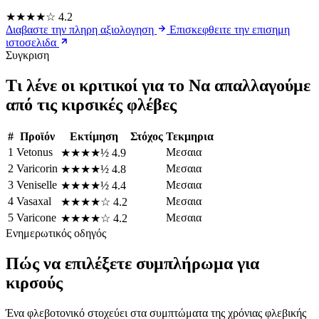
★★★★☆
4.2
Διαβαστε την πληρη αξιολογηση
Επισκεφθειτε την επισημη
ιστοσελιδα
Συγκριση
Τι λένε οι κριτικοί για το Να απαλλαγούμε
από τις κιρσικές φλέβες
#
Προϊόν
Εκτίμηση
Στόχος
Τεκμηρια
1
Vetonus
Μεσαια
★★★★½
4.9
2
Varicorin
Μεσαια
★★★★½
4.8
3
Veniselle
Μεσαια
★★★★½
4.4
4
Vasaxal
Μεσαια
★★★★☆
4.2
5
Varicone
Μεσαια
★★★★☆
4.2
Ενημερωτικός οδηγός
Πώς να επιλέξετε συμπλήρωμα για
κιρσούς
Ένα φλεβοτονικό στοχεύει στα συμπτώματα της χρόνιας φλεβικής