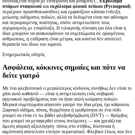
συνδυάζεται συχνά με εσπεριδίνη και βιταμίνη C.
Εκχύλισμα
σπόρων σταφυλιού
και
εκχύλισμα φλοιού πεύκου (Pycnogenol)
περιέχουν προανθοκυανιδίνες και εμφανίζουν κάποια ένδειξη
μείωσης οιδήματος ποδιών, αλλά τα δεδομένα είναι πιο αδύναμα
και περιορισμένης ποιότητας, οπότε αντιμετωπίστε τους
ισχυρισμούς με επιφύλαξη. Η ειλικρινής σύνοψη για όλα είναι η
ίδια: μπορούν να ανακουφίσουν τα συμπτώματα σε ορισμένους
ανθρώπους, η επίδραση είναι μέτρια, και κανένα δεν αποτελεί
θεραπεία του ίδιου του κιρσού.
Ενημερωτικός οδηγός
Ασφάλεια, κόκκινες σημαίες και πότε να
δείτε γιατρό
Με ένα φλεβοτονικό ο μεγαλύτερος κίνδυνος συνήθως δεν είναι το
χάπι αυτό καθαυτό — είναι η αντιμετώπιση ενός σοβαρού
αγγειακού προβλήματος σαν να ήταν απλή κούραση ποδιών.
Μερικά συμπτώματα απαιτούν γιατρό την ίδια μέρα, όχι κάψουλα.
Ξαφνικό οίδημα, πόνος, θερμότητα ή ερυθρότητα σε ένα πόδι
μπορεί να είναι εν τω βάθει φλεβοθρόμβωση (DVT) — θρόμβος
που μπορεί να μεταφερθεί στους πνεύμονες — και χρειάζεται
άμεση ιατρική αξιολόγηση· πόνος στο στήθος, δύσπνοια ή
αιμόπτυση αποτελούν επείγον περιστατικό. Φλεβικό έλκος που δεν