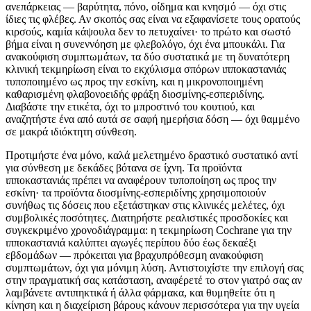
ανεπάρκειας — βαρύτητα, πόνο, οίδημα και κνησμό — όχι στις
ίδιες τις φλέβες. Αν σκοπός σας είναι να εξαφανίσετε τους ορατούς
κιρσούς, καμία κάψουλα δεν το πετυχαίνει· το πρώτο και σωστό
βήμα είναι η συνεννόηση με φλεβολόγο, όχι ένα μπουκάλι. Για
ανακούφιση συμπτωμάτων, τα δύο συστατικά με τη δυνατότερη
κλινική τεκμηρίωση είναι το εκχύλισμα σπόρων ιπποκαστανιάς
τυποποιημένο ως προς την εσκίνη, και η μικρονοποιημένη
καθαρισμένη φλαβονοειδής φράξη διοσμίνης-εσπεριδίνης.
Διαβάστε την ετικέτα, όχι το μπροστινό του κουτιού, και
αναζητήστε ένα από αυτά σε σαφή ημερήσια δόση — όχι θαμμένο
σε μακρά ιδιόκτητη σύνθεση.
Προτιμήστε ένα μόνο, καλά μελετημένο δραστικό συστατικό αντί
για σύνθεση με δεκάδες βότανα σε ίχνη. Τα προϊόντα
ιπποκαστανιάς πρέπει να αναφέρουν τυποποίηση ως προς την
εσκίνη· τα προϊόντα διοσμίνης-εσπεριδίνης χρησιμοποιούν
συνήθως τις δόσεις που εξετάστηκαν στις κλινικές μελέτες, όχι
συμβολικές ποσότητες. Διατηρήστε ρεαλιστικές προσδοκίες και
συγκεκριμένο χρονοδιάγραμμα: η τεκμηρίωση Cochrane για την
ιπποκαστανιά καλύπτει αγωγές περίπου δύο έως δεκαέξι
εβδομάδων — πρόκειται για βραχυπρόθεσμη ανακούφιση
συμπτωμάτων, όχι για μόνιμη λύση. Αντιστοιχίστε την επιλογή σας
στην πραγματική σας κατάσταση, αναφέρετέ το στον γιατρό σας αν
λαμβάνετε αντιπηκτικά ή άλλα φάρμακα, και θυμηθείτε ότι η
κίνηση και η διαχείριση βάρους κάνουν περισσότερα για την υγεία