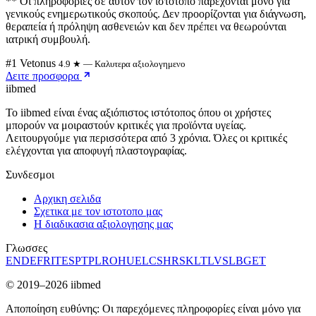
** Οι πληροφορίες σε αυτόν τον ιστότοπο παρέχονται μόνο για
γενικούς ενημερωτικούς σκοπούς. Δεν προορίζονται για διάγνωση,
θεραπεία ή πρόληψη ασθενειών και δεν πρέπει να θεωρούνται
ιατρική συμβουλή.
#1 Vetonus
4.9 ★ — Καλυτερα αξιολογημενο
Δειτε προσφορα
ii
bmed
Το iibmed είναι ένας αξιόπιστος ιστότοπος όπου οι χρήστες
μπορούν να μοιραστούν κριτικές για προϊόντα υγείας.
Λειτουργούμε για περισσότερα από 3 χρόνια. Όλες οι κριτικές
ελέγχονται για αποφυγή πλαστογραφίας.
Συνδεσμοι
Αρχικη σελιδα
Σχετικα με τον ιστοτοπο μας
Η διαδικασια αξιολογησης μας
Γλωσσες
EN
DE
FR
IT
ES
PT
PL
RO
HU
EL
CS
HR
SK
LT
LV
SL
BG
ET
© 2019–2026 iibmed
Αποποίηση ευθύνης: Οι παρεχόμενες πληροφορίες είναι μόνο για