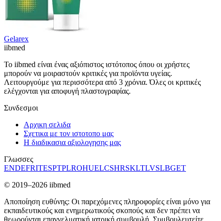
Gelarex
ii
bmed
Το iibmed είναι ένας αξιόπιστος ιστότοπος όπου οι χρήστες
μπορούν να μοιραστούν κριτικές για προϊόντα υγείας.
Λειτουργούμε για περισσότερα από 3 χρόνια. Όλες οι κριτικές
ελέγχονται για αποφυγή πλαστογραφίας.
Συνδεσμοι
Αρχικη σελιδα
Σχετικα με τον ιστοτοπο μας
Η διαδικασια αξιολογησης μας
Γλωσσες
EN
DE
FR
IT
ES
PT
PL
RO
HU
EL
CS
HR
SK
LT
LV
SL
BG
ET
© 2019–2026 iibmed
Αποποίηση ευθύνης: Οι παρεχόμενες πληροφορίες είναι μόνο για
εκπαιδευτικούς και ενημερωτικούς σκοπούς και δεν πρέπει να
θεωρούνται επαγγελματική ιατρική συμβουλή. Συμβουλευτείτε