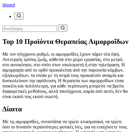
ii
bmed
Top 10 Προϊόντα Θεραπείας Αιμορροΐδων
Με τον σύγχρονο ρυθμό, οι αιμορροΐδες έχουν πάρει νέα όψη.
Ανενεργός τρόπος ζωής, κάθεται στο χώρο εργασίας, στο μετρό,
στο αυτοκίνητο, στο σπίτι στον υπολογιστή ή στην τηλεόραση. Η
αιμορραγία από το ορθό προκαλείται από την παρουσία κόμβων,
εξογκωμάτων, τα οποία με τη σειρά τους προκαλούν αναιμία και
δυσκολεύουν την αφόδευση. Η θεραπεία των αιμορροΐδων είναι
ποικίλη και πολύπλευρη, για κάθε περίπτωση μπορείτε να βρείτε
διαφορετικές μεθόδους, αλλά ταυτόχρονα, καμία από αυτές δεν θα
είναι εκατό τοις εκατό σωστή.
Δίαιτα
Με τις αιμορροΐδες, συνιστάται να τρώτε κλασματικά, να τρώτε
όσο το δυνατόν περισσότερες φυτικές ίνες, για να ενισχύσετε τους