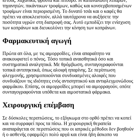
ιστούς: λαχανικά, φρούτα και πίτουρο. Η κατανάλωση λιπαρών,
τηγανητών, πικάντικων τροφίμων, καθώς και κονσερβοποιημένων
τροφίμων είναι περιορισμένη. Το δυνατό τσάι και ο καφές θα
πρέπει να αποκλειστούν, αλλά ταυτόχρονα να αυξήσετε την
ποσότητα υγρών στη διατροφή σας. Αυτό εμποδίζει την ενίσχυση
των κοπράνων και διευκολύνει την κίνηση των κοπράνων.
Φαρμακευτική αγωγή
Πρώτα απ όλα, με τις αιμορροΐδες, είναι απαραίτητο να
ανακουφιστεί ο πόνος. Τόσο τοπικά αναισθητικά όσο και
συστηματικά αναλγητικά. Με θρόμβωση, συνταγογραφούνται
τοπικά αντιπηκτικά, όπως αλοιφή ηπαρίνης. Σε περίπτωση
φλεγμονής, χρησιμοποιούνται συνδυασμένες αλοιφές που
συνδυάζουν τις ιδιότητες ενός αντισηπτικού και αντιφλεγμονώδους
φαρμάκου. Επίσης, οι αιμορροΐδες μπορεί να αιμορραγούν, οπότε
συνταγογραφούνται υπόθετα και αιμοστατικά φάρμακα.
Χειρουργική επέμβαση
Σε δύσκολες περιπτώσεις, το εξόγκωμα στο ορθό πρέπει να κοπεί
και να συρραφεί προς τα πίσω. Η χειρουργική θεραπεία
αναπαράγεται σε περιπτώσεις που οι ιατρικές μέθοδοι δεν βοηθούν
ή ο ασθενής εφαρμόζει πολύ αργά και είναι ήδη άσκοπο να