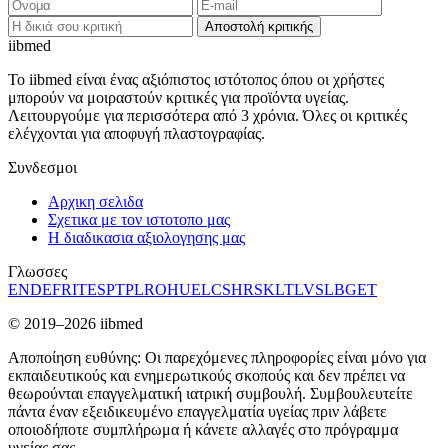
Αποστολή κριτικής
ii
bmed
Το iibmed είναι ένας αξιόπιστος ιστότοπος όπου οι χρήστες
μπορούν να μοιραστούν κριτικές για προϊόντα υγείας.
Λειτουργούμε για περισσότερα από 3 χρόνια. Όλες οι κριτικές
ελέγχονται για αποφυγή πλαστογραφίας.
Συνδεσμοι
Αρχικη σελιδα
Σχετικα με τον ιστοτοπο μας
Η διαδικασια αξιολογησης μας
Γλωσσες
EN
DE
FR
IT
ES
PT
PL
RO
HU
EL
CS
HR
SK
LT
LV
SL
BG
ET
© 2019–2026 iibmed
Αποποίηση ευθύνης: Οι παρεχόμενες πληροφορίες είναι μόνο για
εκπαιδευτικούς και ενημερωτικούς σκοπούς και δεν πρέπει να
θεωρούνται επαγγελματική ιατρική συμβουλή. Συμβουλευτείτε
πάντα έναν εξειδικευμένο επαγγελματία υγείας πριν λάβετε
οποιοδήποτε συμπλήρωμα ή κάνετε αλλαγές στο πρόγραμμα
υγείας σας.