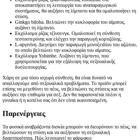
αποκαταστήσει τη λειτουργία του αναπαραγωγικού
συστήματος, θα αυξήσει τη λίμπιντο και θα ομαλοποιήσει τη
στύση.
Ginkgo biloba. Βελτιώνει την κυκλοφορία του αίματος,
αυξάνει τη λίμπιντο.
Εκχύλισμα ρίζας τζίνσενγκ. Ομαλοποιεί τη σύνθεση
τεστοστερόνης και ελέγχει την παραγωγή κορτιζόλης.
L-αργινίνη. Διεγείρει την παραγωγή μονοξειδίου του αζώτου,
το οποίο βελτιώνει την κυκλοφορία του αίματος.
Εκχύλισμα Yohimbe. Αυξάνει τη λίμπιντο, που
χρησιμοποιείται για την εξάλειψη της σεξουαλικής
δυσλειτουργίας.
Χάρη σε μια τόσο ισχυρή σύνθεση, θα είναι δυνατό να
απαλλαγούμε από σεξουαλικά προβλήματα. Το προϊόν μπορεί
επίσης να μεγεθύνει το πέος, να βελτιώσει τις στύσεις και να
αυξήσει την επιθυμία για σεξ. Δεν θα παραπονιέται πλέον η
γυναίκα ή η κοπέλα σας ότι δεν είναι ικανοποιημένη.
Παρενέργειες
Τα φυσικά αναβράζοντα δισκία μπορούν να διευρύνουν το πέος, να
βελτιώσουν τη στύση και να αυξήσουν τη σεξουαλική
δραστηριότητα. Πώς λειτουργεί το φάρμακο: