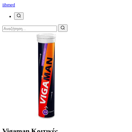
ii
bmed
Vigaman Κριτικές