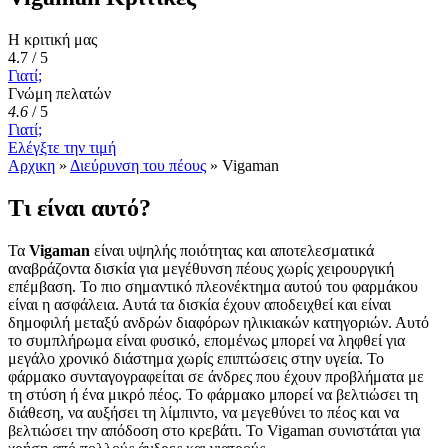
Η κριτική μας
4.7 / 5
Γιατί;
Γνώμη πελατών
4.6
/
5
Γιατί;
Ελέγξτε την τιμή
Αρχικη
»
Διεύρυνση του πέους
»
Vigaman
Τι είναι αυτό?
Τα
Vigaman
είναι υψηλής ποιότητας και αποτελεσματικά
αναβράζοντα δισκία για μεγέθυνση πέους χωρίς χειρουργική
επέμβαση. Το πιο σημαντικό πλεονέκτημα αυτού του φαρμάκου
είναι η ασφάλεια. Αυτά τα δισκία έχουν αποδειχθεί και είναι
δημοφιλή μεταξύ ανδρών διαφόρων ηλικιακών κατηγοριών. Αυτό
το συμπλήρωμα είναι φυσικό, επομένως μπορεί να ληφθεί για
μεγάλο χρονικό διάστημα χωρίς επιπτώσεις στην υγεία. Το
φάρμακο συνταγογραφείται σε άνδρες που έχουν προβλήματα με
τη στύση ή ένα μικρό πέος. Το φάρμακο μπορεί να βελτιώσει τη
διάθεση, να αυξήσει τη λίμπιντο, να μεγεθύνει το πέος και να
βελτιώσει την απόδοση στο κρεβάτι. Το Vigaman συνιστάται για