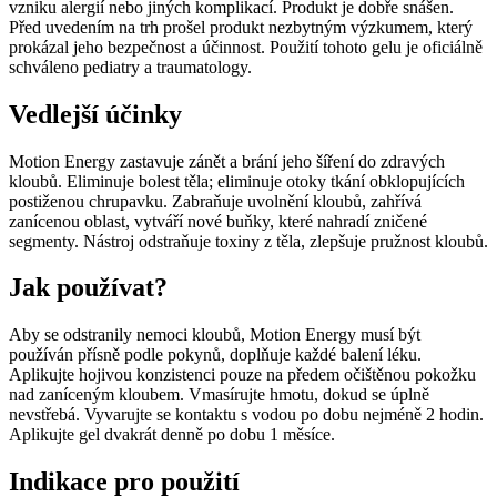
vzniku alergií nebo jiných komplikací. Produkt je dobře snášen.
Před uvedením na trh prošel produkt nezbytným výzkumem, který
prokázal jeho bezpečnost a účinnost. Použití tohoto gelu je oficiálně
schváleno pediatry a traumatology.
Vedlejší účinky
Motion Energy zastavuje zánět a brání jeho šíření do zdravých
kloubů. Eliminuje bolest těla; eliminuje otoky tkání obklopujících
postiženou chrupavku. Zabraňuje uvolnění kloubů, zahřívá
zanícenou oblast, vytváří nové buňky, které nahradí zničené
segmenty. Nástroj odstraňuje toxiny z těla, zlepšuje pružnost kloubů.
Jak používat?
Aby se odstranily nemoci kloubů, Motion Energy musí být
používán přísně podle pokynů, doplňuje každé balení léku.
Aplikujte hojivou konzistenci pouze na předem očištěnou pokožku
nad zaníceným kloubem. Vmasírujte hmotu, dokud se úplně
nevstřebá. Vyvarujte se kontaktu s vodou po dobu nejméně 2 hodin.
Aplikujte gel dvakrát denně po dobu 1 měsíce.
Indikace pro použití