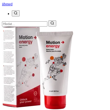
ii
bmed