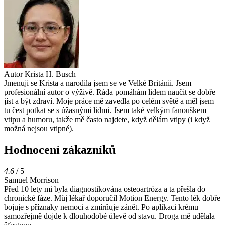
Autor
Krista H. Busch
Jmenuji se Krista a narodila jsem se ve Velké Británii. Jsem
profesionální autor o výživě. Ráda pomáhám lidem naučit se dobře
jíst a být zdraví. Moje práce mě zavedla po celém světě a měl jsem
tu čest potkat se s úžasnými lidmi. Jsem také velkým fanouškem
vtipu a humoru, takže mě často najdete, když dělám vtipy (i když
možná nejsou vtipné).
Hodnocení zákazníků
4.6
/ 5
Samuel Morrison
Před 10 lety mi byla diagnostikována osteoartróza a ta přešla do
chronické fáze. Můj lékař doporučil Motion Energy. Tento lék dobře
bojuje s příznaky nemoci a zmírňuje zánět. Po aplikaci krému
samozřejmě dojde k dlouhodobé úlevě od stavu. Droga mě udělala