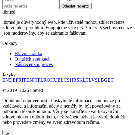
Odeslat recenzi
ii
bmed
iibmed je důvěryhodný web, kde uživatelé mohou sdílet recenze
zdravotních produktů. Fungujeme více než 3 roky. Všechny recenze
jsou moderovány, aby se zabránilo falšování.
Odkazy
Hlavní stránka
O našich stránkách
Náš recenzní proces
Jazyky
EN
DE
FR
IT
ES
PT
PL
RO
HU
EL
CS
HR
SK
LT
LV
SL
BG
ET
© 2019–2026 iibmed
Odmítnutí odpovědnosti: Poskytnuté informace jsou pouze pro
vzdělávací a informační účely a neměly by být považovány za
odbornou lékařskou radu. Vždy se poraďte s kvalifikovaným
zdravotnickým odborníkem, než začnete užívat jakýkoli doplněk
nebo provedete změny ve svém zdravotním režimu.