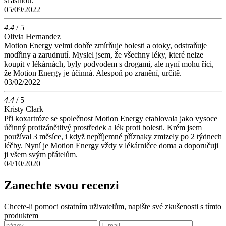
šťastnou.
05/09/2022
4.4
/ 5
Olivia Hernandez
Motion Energy velmi dobře zmírňuje bolesti a otoky, odstraňuje
modřiny a zarudnutí. Myslel jsem, že všechny léky, které nelze
koupit v lékárnách, byly podvodem s drogami, ale nyní mohu říci,
že Motion Energy je účinná. Alespoň po zranění, určitě.
03/02/2022
4.4
/ 5
Kristy Clark
Při koxartróze se společnost Motion Energy etablovala jako vysoce
účinný protizánětlivý prostředek a lék proti bolesti. Krém jsem
používal 3 měsíce, i když nepříjemné příznaky zmizely po 2 týdnech
léčby. Nyní je Motion Energy vždy v lékárničce doma a doporučuji
ji všem svým přátelům.
04/10/2020
Zanechte svou recenzi
Chcete-li pomoci ostatním uživatelům, napište své zkušenosti s tímto
produktem