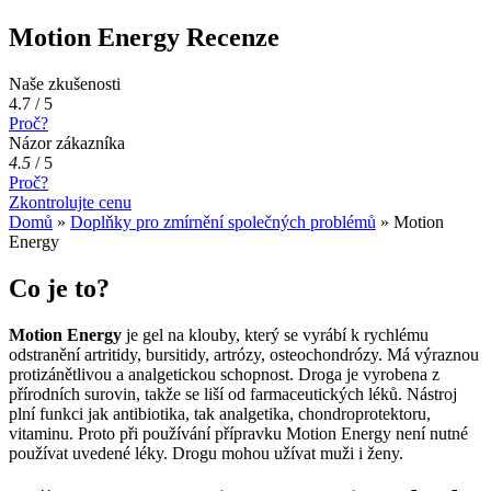
Motion Energy Recenze
Naše zkušenosti
4.7 / 5
Proč?
Názor zákazníka
4.5
/
5
Proč?
Zkontrolujte cenu
Domů
»
Doplňky pro zmírnění společných problémů
»
Motion
Energy
Co je to?
Motion Energy
je gel na klouby, který se vyrábí k rychlému
odstranění artritidy, bursitidy, artrózy, osteochondrózy. Má výraznou
protizánětlivou a analgetickou schopnost. Droga je vyrobena z
přírodních surovin, takže se liší od farmaceutických léků. Nástroj
plní funkci jak antibiotika, tak analgetika, chondroprotektoru,
vitaminu. Proto při používání přípravku Motion Energy není nutné
používat uvedené léky. Drogu mohou užívat muži i ženy.