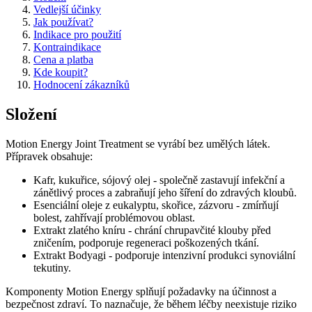
Vedlejší účinky
Jak používat?
Indikace pro použití
Kontraindikace
Cena a platba
Kde koupit?
Hodnocení zákazníků
Složení
Motion Energy Joint Treatment se vyrábí bez umělých látek.
Přípravek obsahuje:
Kafr, kukuřice, sójový olej - společně zastavují infekční a
zánětlivý proces a zabraňují jeho šíření do zdravých kloubů.
Esenciální oleje z eukalyptu, skořice, zázvoru - zmírňují
bolest, zahřívají problémovou oblast.
Extrakt zlatého kníru - chrání chrupavčité klouby před
zničením, podporuje regeneraci poškozených tkání.
Extrakt Bodyagi - podporuje intenzivní produkci synoviální
tekutiny.
Komponenty Motion Energy splňují požadavky na účinnost a
bezpečnost zdraví. To naznačuje, že během léčby neexistuje riziko