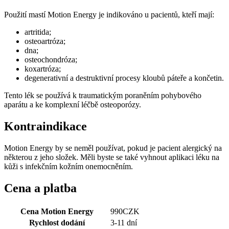
Použití mastí Motion Energy je indikováno u pacientů, kteří mají:
artritida;
osteoartróza;
dna;
osteochondróza;
koxartróza;
degenerativní a destruktivní procesy kloubů páteře a končetin.
Tento lék se používá k traumatickým poraněním pohybového
aparátu a ke komplexní léčbě osteoporózy.
Kontraindikace
Motion Energy by se neměl používat, pokud je pacient alergický na
některou z jeho složek. Měli byste se také vyhnout aplikaci léku na
kůži s infekčním kožním onemocněním.
Cena a platba
Cena Motion Energy
990
CZK
Rychlost dodání
3-11 dní