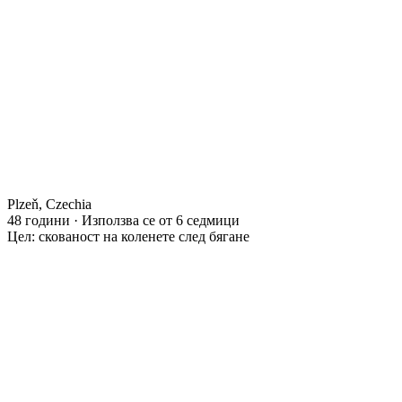
Plzeň, Czechia
48 години · Използва се от 6 седмици
Цел: скованост на коленете след бягане