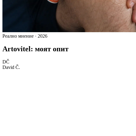
Реално мнение · 2026
Artovitel: моят опит
DČ
David Č.