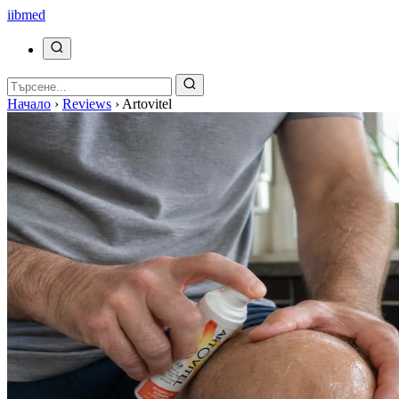
ii
bmed
Начало
›
Reviews
›
Artovitel