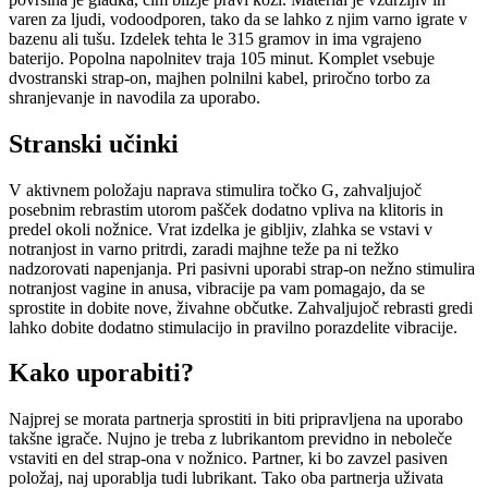
varen za ljudi, vodoodporen, tako da se lahko z njim varno igrate v
bazenu ali tušu. Izdelek tehta le 315 gramov in ima vgrajeno
baterijo. Popolna napolnitev traja 105 minut. Komplet vsebuje
dvostranski strap-on, majhen polnilni kabel, priročno torbo za
shranjevanje in navodila za uporabo.
Stranski učinki
V aktivnem položaju naprava stimulira točko G, zahvaljujoč
posebnim rebrastim utorom pašček dodatno vpliva na klitoris in
predel okoli nožnice. Vrat izdelka je gibljiv, zlahka se vstavi v
notranjost in varno pritrdi, zaradi majhne teže pa ni težko
nadzorovati napenjanja. Pri pasivni uporabi strap-on nežno stimulira
notranjost vagine in anusa, vibracije pa vam pomagajo, da se
sprostite in dobite nove, živahne občutke. Zahvaljujoč rebrasti gredi
lahko dobite dodatno stimulacijo in pravilno porazdelite vibracije.
Kako uporabiti?
Najprej se morata partnerja sprostiti in biti pripravljena na uporabo
takšne igrače. Nujno je treba z lubrikantom previdno in neboleče
vstaviti en del strap-ona v nožnico. Partner, ki bo zavzel pasiven
položaj, naj uporablja tudi lubrikant. Tako oba partnerja uživata