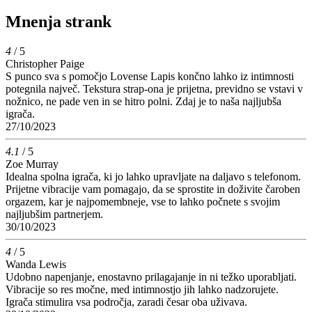
Mnenja strank
4
/ 5
Christopher Paige
S punco sva s pomočjo Lovense Lapis končno lahko iz intimnosti
potegnila največ. Tekstura strap-ona je prijetna, previdno se vstavi v
nožnico, ne pade ven in se hitro polni. Zdaj je to naša najljubša
igrača.
27/10/2023
4.1
/ 5
Zoe Murray
Idealna spolna igrača, ki jo lahko upravljate na daljavo s telefonom.
Prijetne vibracije vam pomagajo, da se sprostite in doživite čaroben
orgazem, kar je najpomembneje, vse to lahko počnete s svojim
najljubšim partnerjem.
30/10/2023
4
/ 5
Wanda Lewis
Udobno napenjanje, enostavno prilagajanje in ni težko uporabljati.
Vibracije so res močne, med intimnostjo jih lahko nadzorujete.
Igrača stimulira vsa področja, zaradi česar oba uživava.