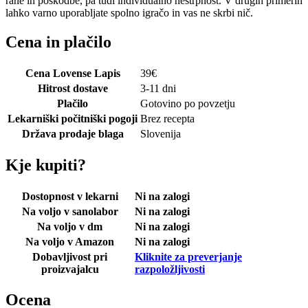
rane in poškodbe, pa tudi individualno nestrpnost. V drugih primerih
lahko varno uporabljate spolno igračo in vas ne skrbi nič.
Cena in plačilo
Cena Lovense Lapis
39
€
Hitrost dostave
3-11 dni
Plačilo
Gotovino po povzetju
Lekarniški počitniški pogoji
Brez recepta
Država prodaje blaga
Slovenija
Kje kupiti?
Dostopnost v lekarni
Ni na zalogi
Na voljo v sanolabor
Ni na zalogi
Na voljo v dm
Ni na zalogi
Na voljo v Amazon
Ni na zalogi
Dobavljivost pri
Kliknite za preverjanje
proizvajalcu
razpoložljivosti
Ocena