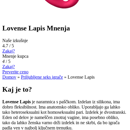
Lovense Lapis Mnenja
Naše izkušnje
4.7 / 5
Zakaj?
Mnenje kupca
4
/
5
Zakaj?
Preverite ceno
Domov
»
Priljubljene seks igrače
»
Lovense Lapis
Kaj je to?
Lovense Lapis
je naramnica s paščkom. Izdelan iz silikona, ima
dobro fleksibilnost. Ima anatomsko obliko. Uporabljajo ga lahko
tako heteroseksualni kot homoseksualni pari. Izdelek je dvostranski.
Eden od delov je nameščen znotraj vagine, ima posebno obliko,
tako da lahko ženska varno drži izdelek in ne skrbi, da bo igrača
padla ven v najbolj ključnem trenutku.