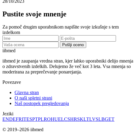
28/10/2023
Pustite svoje mnenje
Za pomoč drugim uporabnikom napišite svoje izkušnje s tem
izdelkom
Pošlji oceno
ii
bmed
iibmed je zaupanja vredna stran, kjer lahko uporabniki delijo mnenja
o zdravstvenih izdelkih. Delujemo že več kot 3 leta. Vsa mnenja so
moderirana za preprečevanje ponarejanja.
Povezave
Glavna stran
O naši spletni strani
Naš postopek pregledovanja
Jeziki
EN
DE
FR
IT
ES
PT
PL
RO
HU
EL
CS
HR
SK
LT
LV
SL
BG
ET
© 2019–2026 iibmed