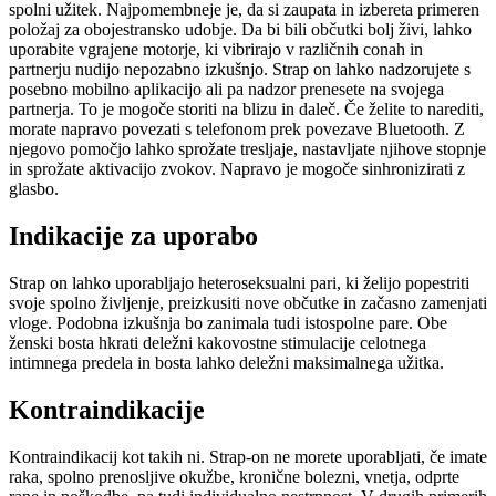
spolni užitek. Najpomembneje je, da si zaupata in izbereta primeren
položaj za obojestransko udobje. Da bi bili občutki bolj živi, lahko
uporabite vgrajene motorje, ki vibrirajo v različnih conah in
partnerju nudijo nepozabno izkušnjo. Strap on lahko nadzorujete s
posebno mobilno aplikacijo ali pa nadzor prenesete na svojega
partnerja. To je mogoče storiti na blizu in daleč. Če želite to narediti,
morate napravo povezati s telefonom prek povezave Bluetooth. Z
njegovo pomočjo lahko sprožate tresljaje, nastavljate njihove stopnje
in sprožate aktivacijo zvokov. Napravo je mogoče sinhronizirati z
glasbo.
Indikacije za uporabo
Strap on lahko uporabljajo heteroseksualni pari, ki želijo popestriti
svoje spolno življenje, preizkusiti nove občutke in začasno zamenjati
vloge. Podobna izkušnja bo zanimala tudi istospolne pare. Obe
ženski bosta hkrati deležni kakovostne stimulacije celotnega
intimnega predela in bosta lahko deležni maksimalnega užitka.
Kontraindikacije
Kontraindikacij kot takih ni. Strap-on ne morete uporabljati, če imate
raka, spolno prenosljive okužbe, kronične bolezni, vnetja, odprte