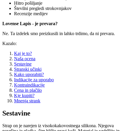
Hitro pošiljanje
Številni pregledi strokovnjakov
Recenzije medijev
Lovense Lapis - je prevara?
Ne. Ta izdelek smo preizkusili in lahko trdimo, da ni prevara.
Kazalo:
Kaj je to?
Naša ocena
Sestavine
Stranski učinki
Kako uporabiti?
Indikacije za uporabo
Kontraindikacije
Cena in plačilo
Kje kupiti?
Mnenja strank
Sestavine
Strap on je narejen iz visokokakovostnega silikona. Njegova
površina je gladka, čim bližje pravi koži. Material je vzdržljiv in