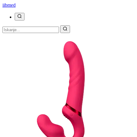
ii
bmed