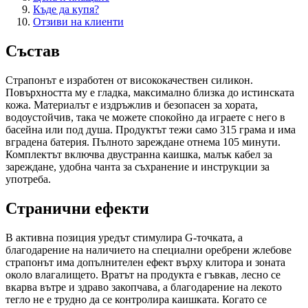
Къде да купя?
Отзиви на клиенти
Състав
Страпонът е изработен от висококачествен силикон.
Повърхността му е гладка, максимално близка до истинската
кожа. Материалът е издръжлив и безопасен за хората,
водоустойчив, така че можете спокойно да играете с него в
басейна или под душа. Продуктът тежи само 315 грама и има
вградена батерия. Пълното зареждане отнема 105 минути.
Комплектът включва двустранна каишка, малък кабел за
зареждане, удобна чанта за съхранение и инструкции за
употреба.
Странични ефекти
В активна позиция уредът стимулира G-точката, а
благодарение на наличието на специални оребрени жлебове
страпонът има допълнителен ефект върху клитора и зоната
около влагалището. Вратът на продукта е гъвкав, лесно се
вкарва вътре и здраво закопчава, а благодарение на лекото
тегло не е трудно да се контролира каишката. Когато се