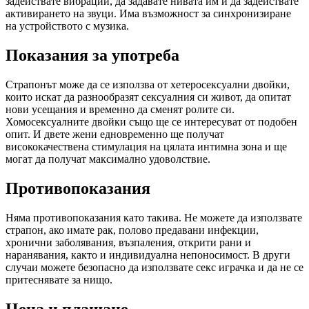
задействате вибрации, да задавате нивата им и да задействате
активирането на звуци. Има възможност за синхронизиране
на устройството с музика.
Показания за употреба
Страпонът може да се използва от хетеросексуални двойки,
които искат да разнообразят сексуалния си живот, да опитат
нови усещания и временно да сменят ролите си.
Хомосексуалните двойки също ще се интересуват от подобен
опит. И двете жени едновременно ще получат
висококачествена стимулация на цялата интимна зона и ще
могат да получат максимално удоволствие.
Противопоказания
Няма противопоказания като такива. Не можете да използвате
страпон, ако имате рак, полово предавани инфекции,
хронични заболявания, възпаления, открити рани и
наранявания, както и индивидуална непоносимост. В други
случаи можете безопасно да използвате секс играчка и да не се
притеснявате за нищо.
Цена и плащане