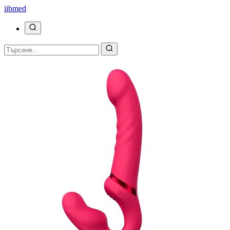
ii
bmed