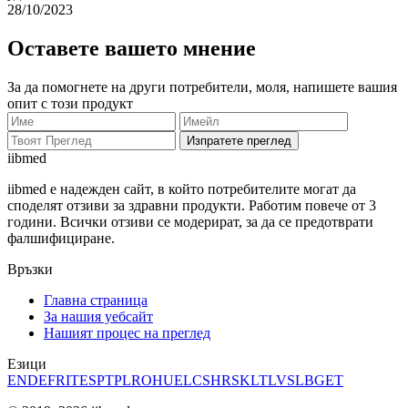
28/10/2023
Оставете вашето мнение
За да помогнете на други потребители, моля, напишете вашия
опит с този продукт
Изпратете преглед
ii
bmed
iibmed е надежден сайт, в който потребителите могат да
споделят отзиви за здравни продукти. Работим повече от 3
години. Всички отзиви се модерират, за да се предотврати
фалшифициране.
Връзки
Главна страница
За нашия уебсайт
Нашият процес на преглед
Езици
EN
DE
FR
IT
ES
PT
PL
RO
HU
EL
CS
HR
SK
LT
LV
SL
BG
ET