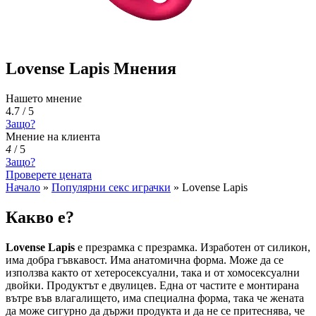
Lovense Lapis Мнения
Нашето мнение
4.7 / 5
Защо?
Мнение на клиента
4
/
5
Защо?
Проверете цената
Начало
»
Популярни секс играчки
»
Lovense Lapis
Какво е?
Lovense Lapis
е презрамка с презрамка. Изработен от силикон,
има добра гъвкавост. Има анатомична форма. Може да се
използва както от хетеросексуални, така и от хомосексуални
двойки. Продуктът е двулицев. Една от частите е монтирана
вътре във влагалището, има специална форма, така че жената
да може сигурно да държи продукта и да не се притеснява, че