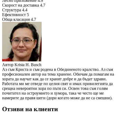
Лесно приложение
4.9
Скорост на доставка
4.7
Структура
4.4
Ефективност
5
Обща класация
4.7
Автор
Krista H. Busch
Аз съм Криста и съм родена в Обединеното кралство. Аз съм
професионален автор на тема хранене. Обичам да помагам на
хората да научат как да се хранят добре и да бъдат здрави.
Работата ми ме отведе по целия свят и имах привилегията да
срещна невероятни хора по пътя си. Освен това съм голям
почитател на остроумието и хумора, така че често ще ме
намерите да правя шеги (дори когато може да не са смешни).
Отзиви на клиенти