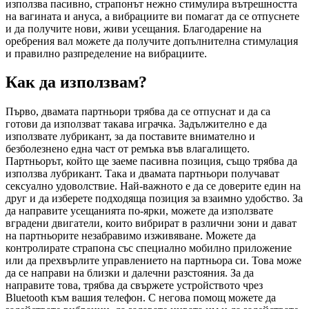
използва пасивно, страпонът нежно стимулира вътрешността
на вагината и ануса, а вибрациите ви помагат да се отпуснете
и да получите нови, живи усещания. Благодарение на
оребрения вал можете да получите допълнителна стимулация
и правилно разпределение на вибрациите.
Как да използвам?
Първо, двамата партньори трябва да се отпуснат и да са
готови да използват такава играчка. Задължително е да
използвате лубрикант, за да поставите внимателно и
безболезнено една част от ремъка във влагалището.
Партньорът, който ще заеме пасивна позиция, също трябва да
използва лубрикант. Така и двамата партньори получават
сексуално удоволствие. Най-важното е да се доверите един на
друг и да изберете подходяща позиция за взаимно удобство. За
да направите усещанията по-ярки, можете да използвате
вградени двигатели, които вибрират в различни зони и дават
на партньорите незабравимо изживяване. Можете да
контролирате страпона със специално мобилно приложение
или да прехвърлите управлението на партньора си. Това може
да се направи на близки и далечни разстояния. За да
направите това, трябва да свържете устройството чрез
Bluetooth към вашия телефон. С негова помощ можете да