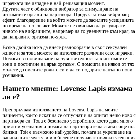
играчката ще изпадне в най-решаващия момент.
Другата част е обикновен вибратор за стимулиране на
интимните органи на партньора. Продуктът има вибриращ
ефект, благодарение на който можете да засилите усещанията
по време на полов акт. Можете независимо да регулирате
нивото на вибрациите, например да го увеличите към края, за
да направите оргазма по-ярък.
Всяка двойка иска да внесе разнообразие в своя сексуален
живот и за това можете да използвате различни секс играчки.
Помагат за повишаване на чувствителността в интимните
зони и постигане на ярък оргазъм. С помощта на някои от тях
можете да смените ролите си и да си подарите напълно нови
усещания.
Нашето мнение: Lovense Lapis измама
ли е?
Препоръчвам използването на Lovense Lapis на моите
пациенти, които искат да се отпуснат и да опитат нещо ново с
партньора си. Това е безопасно устройство, което дава много
приятни усещания и помага на партньорите да станат още по-
близки. Той е възможно най-удобен, помага за укрепване на
вагиналните мускули и в бъдеще получават по-ярки усещания