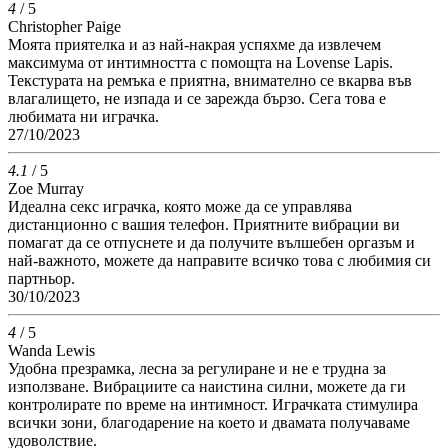
4
/ 5
Christopher Paige
Моята приятелка и аз най-накрая успяхме да извлечем
максимума от интимността с помощта на Lovense Lapis.
Текстурата на ремъка е приятна, внимателно се вкарва във
влагалището, не изпада и се зарежда бързо. Сега това е
любимата ни играчка.
27/10/2023
4.1
/ 5
Zoe Murray
Идеална секс играчка, която може да се управлява
дистанционно с вашия телефон. Приятните вибрации ви
помагат да се отпуснете и да получите вълшебен оргазъм и
най-важното, можете да направите всичко това с любимия си
партньор.
30/10/2023
4
/ 5
Wanda Lewis
Удобна презрамка, лесна за регулиране и не е трудна за
използване. Вибрациите са наистина силни, можете да ги
контролирате по време на интимност. Играчката стимулира
всички зони, благодарение на което и двамата получаваме
удоволствие.