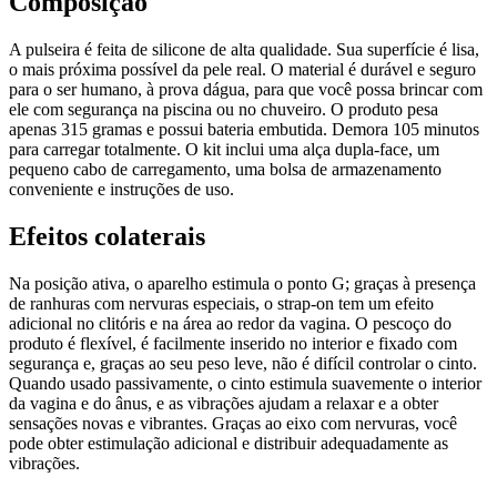
Composição
A pulseira é feita de silicone de alta qualidade. Sua superfície é lisa,
o mais próxima possível da pele real. O material é durável e seguro
para o ser humano, à prova dágua, para que você possa brincar com
ele com segurança na piscina ou no chuveiro. O produto pesa
apenas 315 gramas e possui bateria embutida. Demora 105 minutos
para carregar totalmente. O kit inclui uma alça dupla-face, um
pequeno cabo de carregamento, uma bolsa de armazenamento
conveniente e instruções de uso.
Efeitos colaterais
Na posição ativa, o aparelho estimula o ponto G; graças à presença
de ranhuras com nervuras especiais, o strap-on tem um efeito
adicional no clitóris e na área ao redor da vagina. O pescoço do
produto é flexível, é facilmente inserido no interior e fixado com
segurança e, graças ao seu peso leve, não é difícil controlar o cinto.
Quando usado passivamente, o cinto estimula suavemente o interior
da vagina e do ânus, e as vibrações ajudam a relaxar e a obter
sensações novas e vibrantes. Graças ao eixo com nervuras, você
pode obter estimulação adicional e distribuir adequadamente as
vibrações.