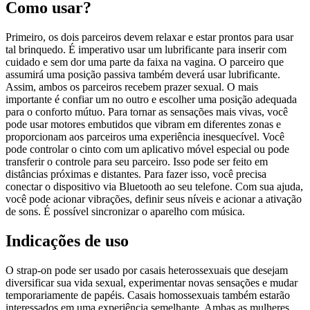
Como usar?
Primeiro, os dois parceiros devem relaxar e estar prontos para usar
tal brinquedo. É imperativo usar um lubrificante para inserir com
cuidado e sem dor uma parte da faixa na vagina. O parceiro que
assumirá uma posição passiva também deverá usar lubrificante.
Assim, ambos os parceiros recebem prazer sexual. O mais
importante é confiar um no outro e escolher uma posição adequada
para o conforto mútuo. Para tornar as sensações mais vivas, você
pode usar motores embutidos que vibram em diferentes zonas e
proporcionam aos parceiros uma experiência inesquecível. Você
pode controlar o cinto com um aplicativo móvel especial ou pode
transferir o controle para seu parceiro. Isso pode ser feito em
distâncias próximas e distantes. Para fazer isso, você precisa
conectar o dispositivo via Bluetooth ao seu telefone. Com sua ajuda,
você pode acionar vibrações, definir seus níveis e acionar a ativação
de sons. É possível sincronizar o aparelho com música.
Indicações de uso
O strap-on pode ser usado por casais heterossexuais que desejam
diversificar sua vida sexual, experimentar novas sensações e mudar
temporariamente de papéis. Casais homossexuais também estarão
interessados em uma experiência semelhante. Ambas as mulheres