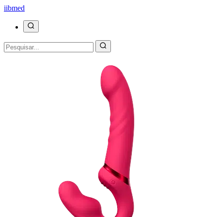
ii
bmed