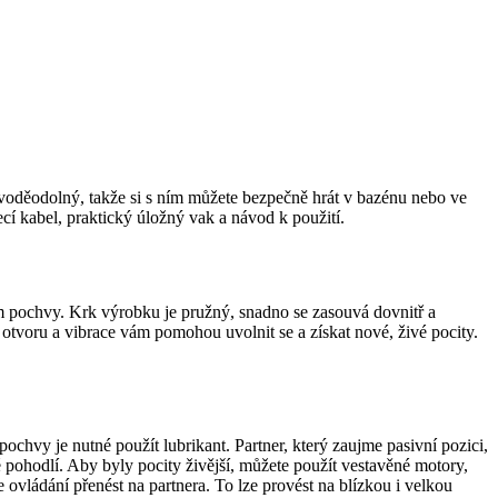
, voděodolný, takže si s ním můžete bezpečně hrát v bazénu nebo ve
í kabel, praktický úložný vak a návod k použití.
lem pochvy. Krk výrobku je pružný, snadno se zasouvá dovnitř a
 otvoru a vibrace vám pomohou uvolnit se a získat nové, živé pocity.
ochvy je nutné použít lubrikant. Partner, který zaujme pasivní pozici,
né pohodlí. Aby byly pocity živější, můžete použít vestavěné motory,
ovládání přenést na partnera. To lze provést na blízkou i velkou