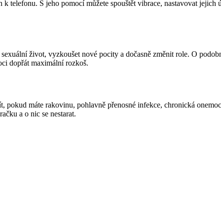
oth k telefonu. S jeho pomocí můžete spouštět vibrace, nastavovat jejich
vůj sexuální život, vyzkoušet nové pocity a dočasně změnit role. O po
moci dopřát maximální rozkoš.
t, pokud máte rakovinu, pohlavně přenosné infekce, chronická onemocněn
ačku a o nic se nestarat.