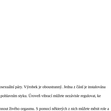
exuální páry. Výrobek je oboustranný. Jedna z částí je instalována
i pohlavním styku. Úroveň vibrací můžete nezávisle regulovat, ke
osáhnout živého orgasmu. S pomocí některých z nich můžete měnit role a