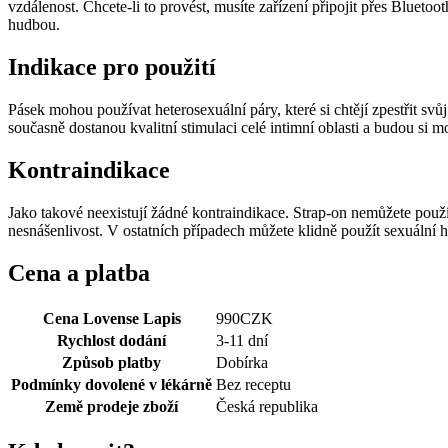
vzdálenost. Chcete-li to provést, musíte zařízení připojit přes Blueto
hudbou.
Indikace pro použití
Pásek mohou používat heterosexuální páry, které si chtějí zpestřit s
současně dostanou kvalitní stimulaci celé intimní oblasti a budou si 
Kontraindikace
Jako takové neexistují žádné kontraindikace. Strap-on nemůžete použí
nesnášenlivost. V ostatních případech můžete klidně použít sexuální hr
Cena a platba
Cena Lovense Lapis
990
CZK
Rychlost dodání
3-11 dní
Způsob platby
Dobírka
Podmínky dovolené v lékárně
Bez receptu
Země prodeje zboží
Česká republika