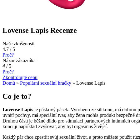
Lovense Lapis Recenze
Naše zkušenosti
4.7 / 5
Proč?
Názor zákazníka
4
/
5
Proč?
Zkontrolujte cenu
Domů
»
Populární sexuální hračky
»
Lovense Lapis
Co je to?
Lovense Lapis
je páskový pásek. Vyrobeno ze silikonu, má dobrou pr
uvnitř pochvy, má speciální tvar, aby žena mohla produkt bezpečně drže
Druhou částí je běžné dildo pro stimulaci partnerových intimních org
konci ji například zvyšovat, aby byl orgasmus živější.
Každý pár chce zpestřit svůj sexuální život, a proto můžete použít rů