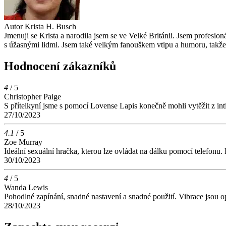
Autor
Krista H. Busch
Jmenuji se Krista a narodila jsem se ve Velké Británii. Jsem profesio
s úžasnými lidmi. Jsem také velkým fanouškem vtipu a humoru, takže 
Hodnocení zákazníků
4
/ 5
Christopher Paige
S přítelkyní jsme s pomocí Lovense Lapis konečně mohli vytěžit z int
27/10/2023
4.1
/ 5
Zoe Murray
Ideální sexuální hračka, kterou lze ovládat na dálku pomocí telefon
30/10/2023
4
/ 5
Wanda Lewis
Pohodlné zapínání, snadné nastavení a snadné použití. Vibrace jsou o
28/10/2023