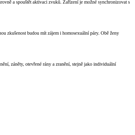
 úrovně a spouštět aktivaci zvuků. Zařízení je možné synchronizovat s
dobnou zkušenost budou mít zájem i homosexuální páry. Obě ženy
í, záněty, otevřené rány a zranění, stejně jako individuální