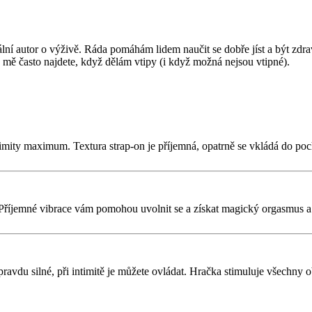
nální autor o výživě. Ráda pomáhám lidem naučit se dobře jíst a být zdr
mě často najdete, když dělám vtipy (i když možná nejsou vtipné).
imity maximum. Textura strap-on je příjemná, opatrně se vkládá do poch
u. Příjemné vibrace vám pomohou uvolnit se a získat magický orgasmus 
pravdu silné, při intimitě je můžete ovládat. Hračka stimuluje všechny 