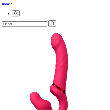
ii
bmed