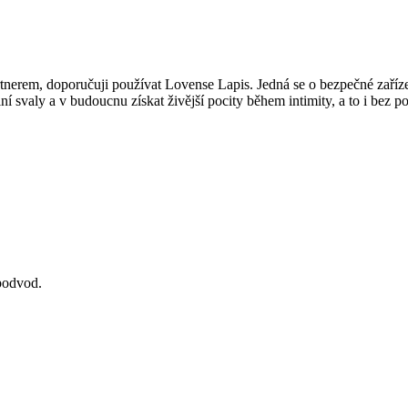
artnerem, doporučuji používat Lovense Lapis. Jedná se o bezpečné zaří
í svaly a v budoucnu získat živější pocity během intimity, a to i bez po
 podvod.