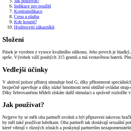
Jak používat?
Indikace pro použití
Kontraindikace
Cena a platba
Kde koupit?
Hodnocení zákazníků
Složení
Pásek je vyroben z vysoce kvalitního silikonu. Jeho povrch je hladký
sprše. Výrobek váží pouhých 315 gramů a má vestavěnou baterii. Plné
Vedlejší účinky
V aktivní poloze přístroj stimuluje bod G, díky přítomnosti speciální
bezpečně upevňuje a díky nízké hmotnosti není obtížné ovládat strap-o
Díky žebrovanému hřídeli získáte další stimulaci a správně rozložíte v
Jak používat?
Nejprve by se měli oba partneři uvolnit a být připraveni takovou hrač
by měl také používat lubrikant. Oba partneři tak dostávají sexuální po
které vibrují v různých zónách a poskytují partnerům nezapomenutelný