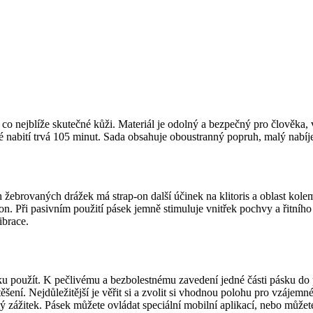
, co nejblíže skutečné kůži. Materiál je odolný a bezpečný pro člověka
 nabití trvá 105 minut. Sada obsahuje oboustranný popruh, malý nabíjec
ch žebrovaných drážek má strap-on další účinek na klitoris a oblast ko
n. Při pasivním použití pásek jemně stimuluje vnitřek pochvy a řitního
ibrace.
ku použít. K pečlivému a bezbolestnému zavedení jedné části pásku do p
těšení. Nejdůležitější je věřit si a zvolit si vhodnou polohu pro vzájem
 zážitek. Pásek můžete ovládat speciální mobilní aplikací, nebo můžete 