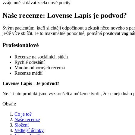
vzájemně si dávat zcela nové pocity.
Naše recenze: Lovense Lapis je podvod?
Svým pacientům, kteří si chtějí odpočinout a zkusit něco nového s p
ještě více sblížit. Je to maximálně pohodlné, pomáhá posilovat vagináln
Profesionálové
Recenze na sociálních sítích
Rychlé odeslání
Mnoho odborných recenzí
Recenze médií
Lovense Lapis - Je podvod?
Ne. Tento produkt jsme vyzkoušeli a můžeme tvrdit, že se nejedná o
Obsah:
Co je to?
Naše recenze
Složení
Vedlejší účinky