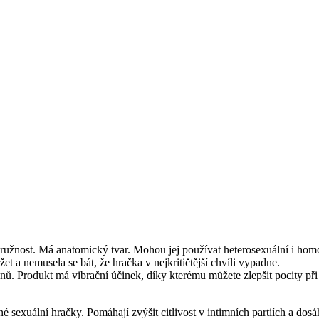
užnost. Má anatomický tvar. Mohou jej používat heterosexuální i homos
t a nemusela se bát, že hračka v nejkritičtější chvíli vypadne.
ánů. Produkt má vibrační účinek, díky kterému můžete zlepšit pocity př
zné sexuální hračky. Pomáhají zvýšit citlivost v intimních partiích a d