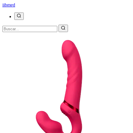
ii
bmed