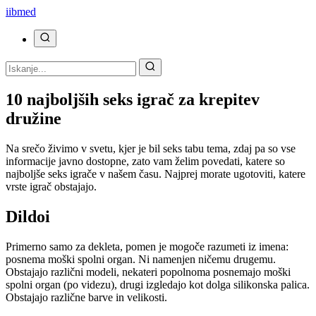
ii
bmed
10 najboljših seks igrač za krepitev
družine
Na srečo živimo v svetu, kjer je bil seks tabu tema, zdaj pa so vse
informacije javno dostopne, zato vam želim povedati, katere so
najboljše seks igrače v našem času. Najprej morate ugotoviti, katere
vrste igrač obstajajo.
Dildoi
Primerno samo za dekleta, pomen je mogoče razumeti iz imena:
posnema moški spolni organ. Ni namenjen ničemu drugemu.
Obstajajo različni modeli, nekateri popolnoma posnemajo moški
spolni organ (po videzu), drugi izgledajo kot dolga silikonska palica.
Obstajajo različne barve in velikosti.