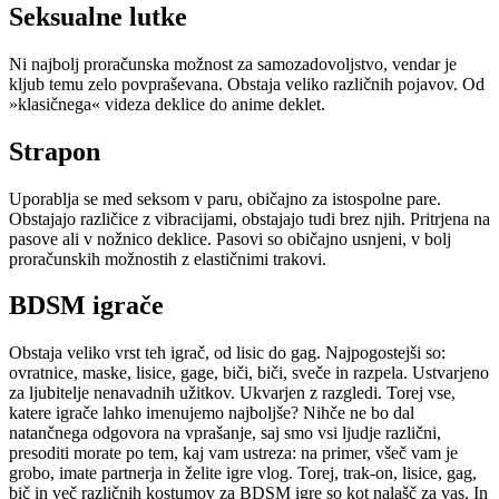
Seksualne lutke
Ni najbolj proračunska možnost za samozadovoljstvo, vendar je
kljub temu zelo povpraševana. Obstaja veliko različnih pojavov. Od
»klasičnega« videza deklice do anime deklet.
Strapon
Uporablja se med seksom v paru, običajno za istospolne pare.
Obstajajo različice z vibracijami, obstajajo tudi brez njih. Pritrjena na
pasove ali v nožnico deklice. Pasovi so običajno usnjeni, v bolj
proračunskih možnostih z elastičnimi trakovi.
BDSM igrače
Obstaja veliko vrst teh igrač, od lisic do gag. Najpogostejši so:
ovratnice, maske, lisice, gage, biči, biči, sveče in razpela. Ustvarjeno
za ljubitelje nenavadnih užitkov. Ukvarjen z razgledi. Torej vse,
katere igrače lahko imenujemo najboljše? Nihče ne bo dal
natančnega odgovora na vprašanje, saj smo vsi ljudje različni,
presoditi morate po tem, kaj vam ustreza: na primer, všeč vam je
grobo, imate partnerja in želite igre vlog. Torej, trak-on, lisice, gag,
bič in več različnih kostumov za BDSM igre so kot nalašč za vas. In