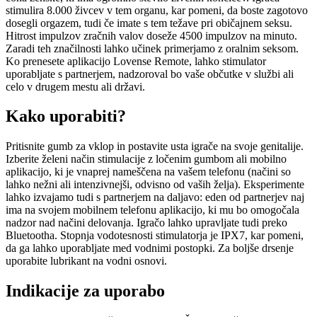
stimulira 8.000 živcev v tem organu, kar pomeni, da boste zagotovo
dosegli orgazem, tudi če imate s tem težave pri običajnem seksu.
Hitrost impulzov zračnih valov doseže 4500 impulzov na minuto.
Zaradi teh značilnosti lahko učinek primerjamo z oralnim seksom.
Ko prenesete aplikacijo Lovense Remote, lahko stimulator
uporabljate s partnerjem, nadzoroval bo vaše občutke v službi ali
celo v drugem mestu ali državi.
Kako uporabiti?
Pritisnite gumb za vklop in postavite usta igrače na svoje genitalije.
Izberite želeni način stimulacije z ločenim gumbom ali mobilno
aplikacijo, ki je vnaprej nameščena na vašem telefonu (načini so
lahko nežni ali intenzivnejši, odvisno od vaših želja). Eksperimente
lahko izvajamo tudi s partnerjem na daljavo: eden od partnerjev naj
ima na svojem mobilnem telefonu aplikacijo, ki mu bo omogočala
nadzor nad načini delovanja. Igračo lahko upravljate tudi preko
Bluetootha. Stopnja vodotesnosti stimulatorja je IPX7, kar pomeni,
da ga lahko uporabljate med vodnimi postopki. Za boljše drsenje
uporabite lubrikant na vodni osnovi.
Indikacije za uporabo