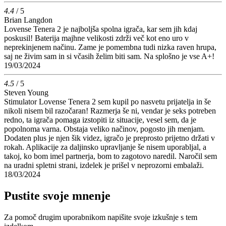
4.4
/ 5
Brian Langdon
Lovense Tenera 2 je najboljša spolna igrača, kar sem jih kdaj
poskusil! Baterija majhne velikosti zdrži več kot eno uro v
neprekinjenem načinu. Zame je pomembna tudi nizka raven hrupa,
saj ne živim sam in si včasih želim biti sam. Na splošno je vse A+!
19/03/2024
4.5
/ 5
Steven Young
Stimulator Lovense Tenera 2 sem kupil po nasvetu prijatelja in še
nikoli nisem bil razočaran! Razmerja še ni, vendar je seks potreben
redno, ta igrača pomaga izstopiti iz situacije, vesel sem, da je
popolnoma varna. Obstaja veliko načinov, pogosto jih menjam.
Dodaten plus je njen šik videz, igračo je preprosto prijetno držati v
rokah. Aplikacije za daljinsko upravljanje še nisem uporabljal, a
takoj, ko bom imel partnerja, bom to zagotovo naredil. Naročil sem
na uradni spletni strani, izdelek je prišel v neprozorni embalaži.
18/03/2024
Pustite svoje mnenje
Za pomoč drugim uporabnikom napišite svoje izkušnje s tem