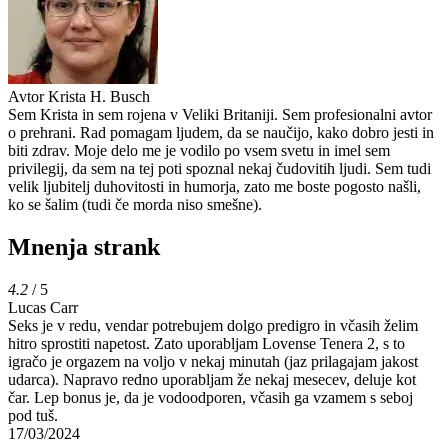
Avtor
Krista H. Busch
Sem Krista in sem rojena v Veliki Britaniji. Sem profesionalni avtor
o prehrani. Rad pomagam ljudem, da se naučijo, kako dobro jesti in
biti zdrav. Moje delo me je vodilo po vsem svetu in imel sem
privilegij, da sem na tej poti spoznal nekaj čudovitih ljudi. Sem tudi
velik ljubitelj duhovitosti in humorja, zato me boste pogosto našli,
ko se šalim (tudi če morda niso smešne).
Mnenja strank
4.2
/ 5
Lucas Carr
Seks je v redu, vendar potrebujem dolgo predigro in včasih želim
hitro sprostiti napetost. Zato uporabljam Lovense Tenera 2, s to
igračo je orgazem na voljo v nekaj minutah (jaz prilagajam jakost
udarca). Napravo redno uporabljam že nekaj mesecev, deluje kot
čar. Lep bonus je, da je vodoodporen, včasih ga vzamem s seboj
pod tuš.
17/03/2024