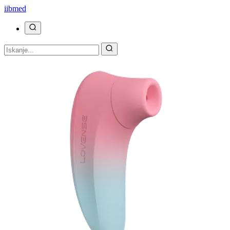
ii
bmed