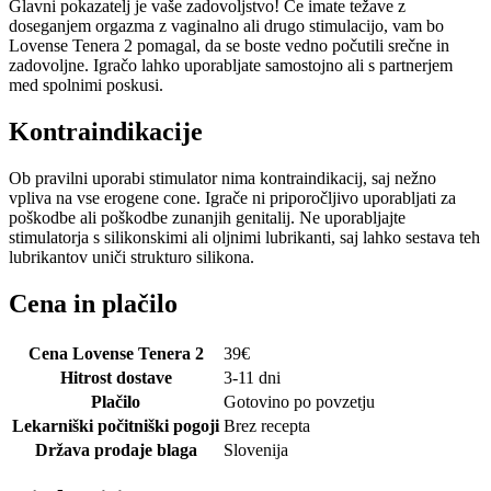
Glavni pokazatelj je vaše zadovoljstvo! Če imate težave z
doseganjem orgazma z vaginalno ali drugo stimulacijo, vam bo
Lovense Tenera 2 pomagal, da se boste vedno počutili srečne in
zadovoljne. Igračo lahko uporabljate samostojno ali s partnerjem
med spolnimi poskusi.
Kontraindikacije
Ob pravilni uporabi stimulator nima kontraindikacij, saj nežno
vpliva na vse erogene cone. Igrače ni priporočljivo uporabljati za
poškodbe ali poškodbe zunanjih genitalij. Ne uporabljajte
stimulatorja s silikonskimi ali oljnimi lubrikanti, saj lahko sestava teh
lubrikantov uniči strukturo silikona.
Cena in plačilo
Cena Lovense Tenera 2
39
€
Hitrost dostave
3-11 dni
Plačilo
Gotovino po povzetju
Lekarniški počitniški pogoji
Brez recepta
Država prodaje blaga
Slovenija