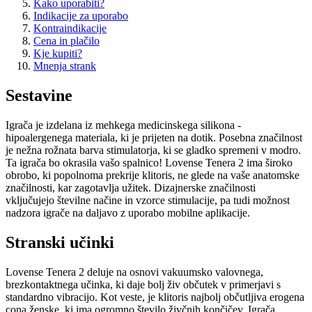
Kako uporabiti?
Indikacije za uporabo
Kontraindikacije
Cena in plačilo
Kje kupiti?
Mnenja strank
Sestavine
Igrača je izdelana iz mehkega medicinskega silikona -
hipoalergenega materiala, ki je prijeten na dotik. Posebna značilnost
je nežna rožnata barva stimulatorja, ki se gladko spremeni v modro.
Ta igrača bo okrasila vašo spalnico! Lovense Tenera 2 ima široko
obrobo, ki popolnoma prekrije klitoris, ne glede na vaše anatomske
značilnosti, kar zagotavlja užitek. Dizajnerske značilnosti
vključujejo številne načine in vzorce stimulacije, pa tudi možnost
nadzora igrače na daljavo z uporabo mobilne aplikacije.
Stranski učinki
Lovense Tenera 2 deluje na osnovi vakuumsko valovnega,
brezkontaktnega učinka, ki daje bolj živ občutek v primerjavi s
standardno vibracijo. Kot veste, je klitoris najbolj občutljiva erogena
cona ženske, ki ima ogromno število živčnih končičev. Igrača