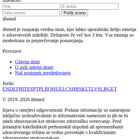
izdelkom
Pošlji oceno
ii
bmed
iibmed je zaupanja vredna stran, kjer lahko uporabniki delijo mnenja
o zdravstvenih izdelkih. Delujemo že več kot 3 leta. Vsa mnenja so
moderirana za preprečevanje ponarejanja.
Povezave
Glavna stran
O naši spletni strani
Naš postopek pregledovanja
Jeziki
EN
DE
FR
IT
ES
PT
PL
RO
HU
EL
CS
HR
SK
LT
LV
SL
BG
ET
© 2019–2026 iibmed
Izjava o omejitvi odgovornosti: Podane informacije so namenjene
izključno izobraževalnim in informativnim namenom in jih ne bi
smeli obravnavati kot strokovno zdravniško svetovanje. Pred
jemanjem kakršnihkoli prehranskih dopolnil ali spremembami
zdravstvenega režima se vedno posvetujte s kvalificiranim
zdravstvenim strokovnjakom.