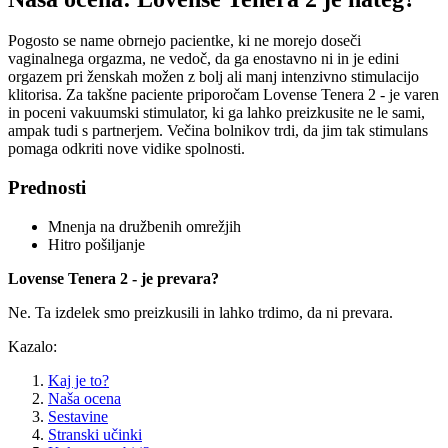
Pogosto se name obrnejo pacientke, ki ne morejo doseči
vaginalnega orgazma, ne vedoč, da ga enostavno ni in je edini
orgazem pri ženskah možen z bolj ali manj intenzivno stimulacijo
klitorisa. Za takšne paciente priporočam Lovense Tenera 2 - je varen
in poceni vakuumski stimulator, ki ga lahko preizkusite ne le sami,
ampak tudi s partnerjem. Večina bolnikov trdi, da jim tak stimulans
pomaga odkriti nove vidike spolnosti.
Prednosti
Mnenja na družbenih omrežjih
Hitro pošiljanje
Lovense Tenera 2 - je prevara?
Ne. Ta izdelek smo preizkusili in lahko trdimo, da ni prevara.
Kazalo:
Kaj je to?
Naša ocena
Sestavine
Stranski učinki