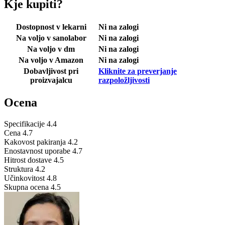
Kje kupiti?
Dostopnost v lekarni
Ni na zalogi
Na voljo v sanolabor
Ni na zalogi
Na voljo v dm
Ni na zalogi
Na voljo v Amazon
Ni na zalogi
Dobavljivost pri
Kliknite za preverjanje
proizvajalcu
razpoložljivosti
Ocena
Specifikacije
4.4
Cena
4.7
Kakovost pakiranja
4.2
Enostavnost uporabe
4.7
Hitrost dostave
4.5
Struktura
4.2
Učinkovitost
4.8
Skupna ocena
4.5