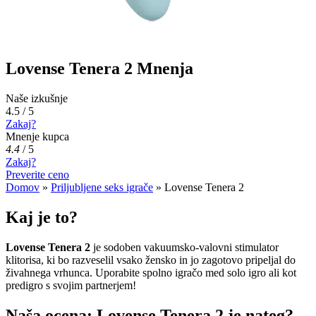
Lovense Tenera 2 Mnenja
Naše izkušnje
4.5 / 5
Zakaj?
Mnenje kupca
4.4
/
5
Zakaj?
Preverite ceno
Domov
»
Priljubljene seks igrače
»
Lovense Tenera 2
Kaj je to?
Lovense Tenera 2
je sodoben vakuumsko-valovni stimulator
klitorisa, ki bo razveselil vsako žensko in jo zagotovo pripeljal do
živahnega vrhunca. Uporabite spolno igračo med solo igro ali kot
predigro s svojim partnerjem!
Naša ocena: Lovense Tenera 2 je nateg?