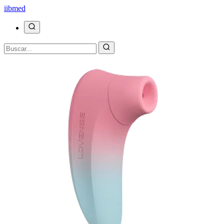
ii
bmed