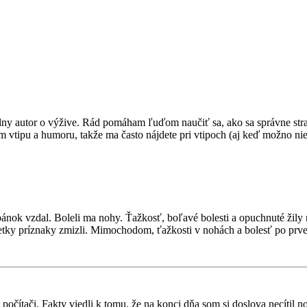
álny autor o výžive. Rád pomáham ľuďom naučiť sa, ako sa správne str
 vtipu a humoru, takže ma často nájdete pri vtipoch (aj keď možno nie 
nok vzdal. Boleli ma nohy. Ťažkosť, boľavé bolesti a opuchnuté žily m
šetky príznaky zmizli. Mimochodom, ťažkosti v nohách a bolesť po prve
čítači. Fakty viedli k tomu, že na konci dňa som si doslova necítil noh