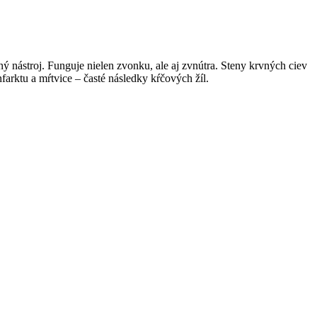
nástroj. Funguje nielen zvonku, ale aj zvnútra. Steny krvných ciev
farktu a mŕtvice – časté následky kŕčových žíl.