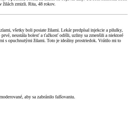
žilách zmizli. Rita, 48 rokov.
mi, všetky boli posiate žilami. Lekár predpísal injekcie a pilulky,
vé, neustála bolesť a ťažkosť odišli, uzliny sa zmenšili a niektoré
 s opuchnutými žilami. Toto je ideálny prostriedok. Vrátilo mi to
moderované, aby sa zabránilo falšovaniu.