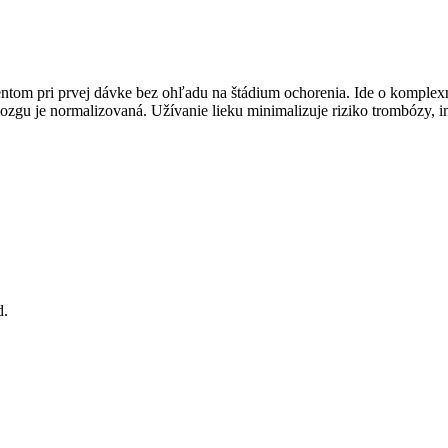
tom pri prvej dávke bez ohľadu na štádium ochorenia. Ide o komplexný 
ozgu je normalizovaná. Užívanie lieku minimalizuje riziko trombózy, in
d.