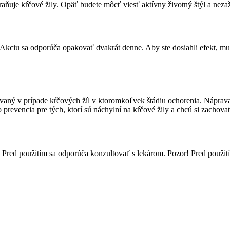
raňuje kŕčové žily. Opäť budete môcť viesť aktívny životný štýl a neza
iu sa odporúča opakovať dvakrát denne. Aby ste dosiahli efekt, musít
ovaný v prípade kŕčových žíl v ktoromkoľvek štádiu ochorenia. Náprava
 prevencia pre tých, ktorí sú náchylní na kŕčové žily a chcú si zachova
red použitím sa odporúča konzultovať s lekárom. Pozor! Pred použitím s