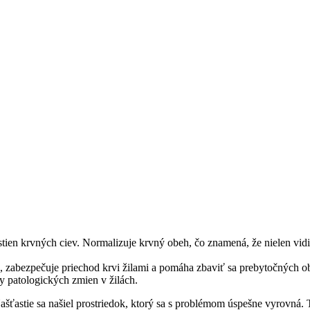
tien krvných ciev. Normalizuje krvný obeh, čo znamená, že nielen vidi
u, zabezpečuje priechod krvi žilami a pomáha zbaviť sa prebytočných o
y patologických zmien v žilách.
Našťastie sa našiel prostriedok, ktorý sa s problémom úspešne vyrovná