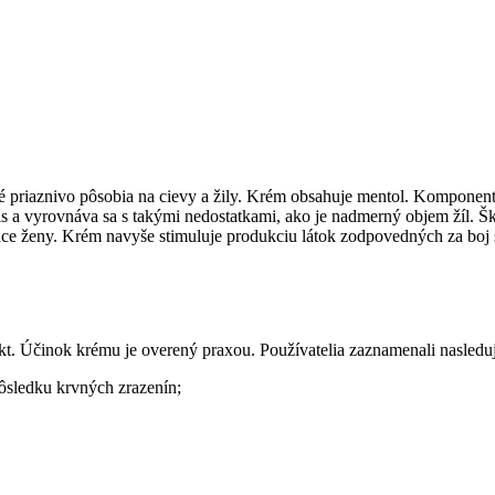
ré priaznivo pôsobia na cievy a žily. Krém obsahuje mentol. Komponent 
s a vyrovnáva sa s takými nedostatkami, ako je nadmerný objem žíl. 
čiace ženy. Krém navyše stimuluje produkciu látok zodpovedných za boj
kt. Účinok krému je overený praxou. Používatelia zaznamenali nasledu
ôsledku krvných zrazenín;