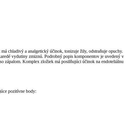
má chladivý a analgetický účinok, tonizuje žily, odstraňuje opuchy.
Škaredé vydutiny zmiznú. Podrobný popis komponentov je uvedený v
 so zápalom. Komplex zložiek má posilňujúci účinok na endoteliálnu
júce pozitívne body: