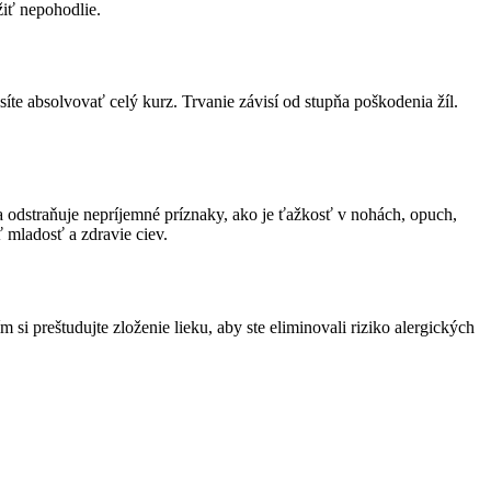
žiť nepohodlie.
e absolvovať celý kurz. Trvanie závisí od stupňa poškodenia žíl.
 odstraňuje nepríjemné príznaky, ako je ťažkosť v nohách, opuch,
ť mladosť a zdravie ciev.
i preštudujte zloženie lieku, aby ste eliminovali riziko alergických