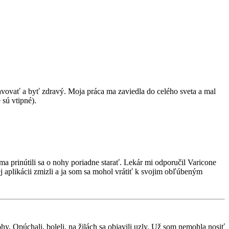
avovať a byť zdravý. Moja práca ma zaviedla do celého sveta a mal
sú vtipné).
a prinútili sa o nohy poriadne starať. Lekár mi odporučil Varicone
j aplikácii zmizli a ja som sa mohol vrátiť k svojim obľúbeným
y. Opúchali, boleli, na žilách sa objavili uzly. Už som nemohla nosiť