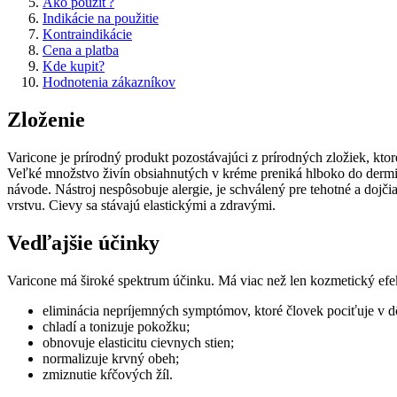
Ako použiť?
Indikácie na použitie
Kontraindikácie
Cena a platba
Kde kupit?
Hodnotenia zákazníkov
Zloženie
Varicone je prírodný produkt pozostávajúci z prírodných zložiek, kto
Veľké množstvo živín obsiahnutých v kréme preniká hlboko do dermi
návode. Nástroj nespôsobuje alergie, je schválený pre tehotné a doj
vrstvu. Cievy sa stávajú elastickými a zdravými.
Vedľajšie účinky
Varicone má široké spektrum účinku. Má viac než len kozmetický efe
eliminácia nepríjemných symptómov, ktoré človek pociťuje v d
chladí a tonizuje pokožku;
obnovuje elasticitu cievnych stien;
normalizuje krvný obeh;
zmiznutie kŕčových žíl.