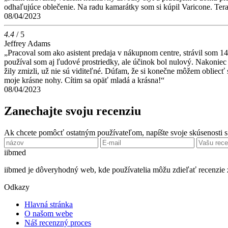
odhaľujúce oblečenie. Na radu kamarátky som si kúpil Varicone. Teraz
08/04/2023
4.4
/ 5
Jeffrey Adams
„Pracoval som ako asistent predaja v nákupnom centre, strávil som 14 
používal som aj ľudové prostriedky, ale účinok bol nulový. Nakoniec 
žily zmizli, už nie sú viditeľné. Dúfam, že si konečne môžem obliec
moje krásne nohy. Cítim sa opäť mladá a krásna!“
08/04/2023
Zanechajte svoju recenziu
Ak chcete pomôcť ostatným používateľom, napíšte svoje skúsenosti 
ii
bmed
iibmed je dôveryhodný web, kde používatelia môžu zdieľať recenzie 
Odkazy
Hlavná stránka
O našom webe
Náš recenzný proces