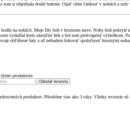
 som si objednala druhé balenie. Opäť cítim ľahkosť v nohách a uzly v 
hodín na nohách. Moje žily boli v hroznom stave. Nohy boli pokryté uzla
som vyskúšal tento zázračný liek a bol som prekvapený výsledkom. Po pr
ť svoje obľúbené šaty a už nebudem šokovať spoločnosť hroznými nohami
s týmto produktom
Odoslať recenziu
zdravotných produktov. Pôsobíme viac ako 3 roky. Všetky recenzie sú 