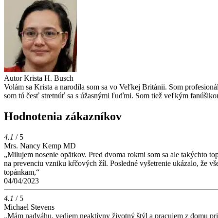
Autor
Krista H. Busch
Volám sa Krista a narodila som sa vo Veľkej Británii. Som profesion
som tú česť stretnúť sa s úžasnými ľuďmi. Som tiež veľkým fanúšikom
Hodnotenia zákazníkov
4.1
/ 5
Mrs. Nancy Kemp MD
„Milujem nosenie opätkov. Pred dvoma rokmi som sa ale takýchto topá
na prevenciu vzniku kŕčových žíl. Posledné vyšetrenie ukázalo, že v
topánkam,“
04/04/2023
4.1
/ 5
Michael Stevens
„Mám nadváhu, vediem neaktívny životný štýl a pracujem z domu pri po