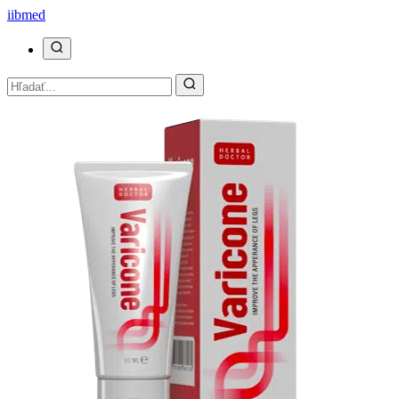
ii
bmed