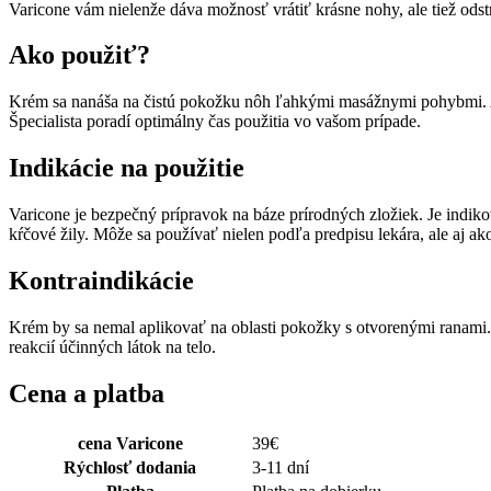
Varicone vám nielenže dáva možnosť vrátiť krásne nohy, ale tiež odst
Ako použiť?
Krém sa nanáša na čistú pokožku nôh ľahkými masážnymi pohybmi. Akc
Špecialista poradí optimálny čas použitia vo vašom prípade.
Indikácie na použitie
Varicone je bezpečný prípravok na báze prírodných zložiek. Je indik
kŕčové žily. Môže sa používať nielen podľa predpisu lekára, ale aj ako
Kontraindikácie
Krém by sa nemal aplikovať na oblasti pokožky s otvorenými ranami. P
reakcií účinných látok na telo.
Cena a platba
cena Varicone
39
€
Rýchlosť dodania
3-11 dní