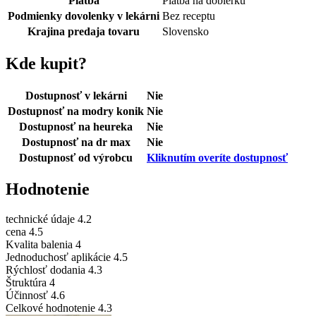
Platba
Platba na dobierku
Podmienky dovolenky v lekárni
Bez receptu
Krajina predaja tovaru
Slovensko
Kde kupit?
Dostupnosť v lekárni
Nie
Dostupnosť na modry konik
Nie
Dostupnosť na heureka
Nie
Dostupnosť na dr max
Nie
Dostupnosť od výrobcu
Kliknutím overíte dostupnosť
Hodnotenie
technické údaje
4.2
cena
4.5
Kvalita balenia
4
Jednoduchosť aplikácie
4.5
Rýchlosť dodania
4.3
Štruktúra
4
Účinnosť
4.6
Celkové hodnotenie
4.3