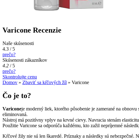
Varicone Recenzie
Naše skúsenosti
4.3 / 5
prečo?
Skúsenosti zákazníkov
4.2
/
5
prečo?
Skontrolujte cenu
Domov
»
Zbaviť sa kŕčových žíl
»
Varicone
Čo je to?
Varicone
je moderný liek, ktorého pôsobenie je zamerané na obnovu s
eliminovaná.
Nástroj má pozitívny vplyv na krvné cievy. Navracia stenám elasticit
Použitie Varicone sa odporúča každému, kto zažil nepríjemné následk
Kŕčové žily nie sú len škaredé. Príznaky a následky sú nebezpečné. 