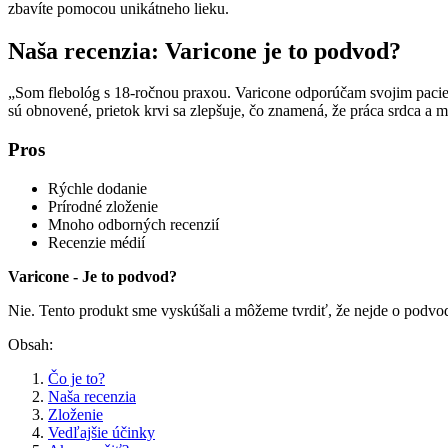
zbavíte pomocou unikátneho lieku.
Naša recenzia: Varicone je to podvod?
„Som flebológ s 18-ročnou praxou. Varicone odporúčam svojim pacien
sú obnovené, prietok krvi sa zlepšuje, čo znamená, že práca srdca a m
Pros
Rýchle dodanie
Prírodné zloženie
Mnoho odborných recenzií
Recenzie médií
Varicone - Je to podvod?
Nie. Tento produkt sme vyskúšali a môžeme tvrdiť, že nejde o podvo
Obsah:
Čo je to?
Naša recenzia
Zloženie
Vedľajšie účinky