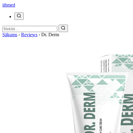
ii
bmed
Sākums
›
Reviews
›
Dr. Derm