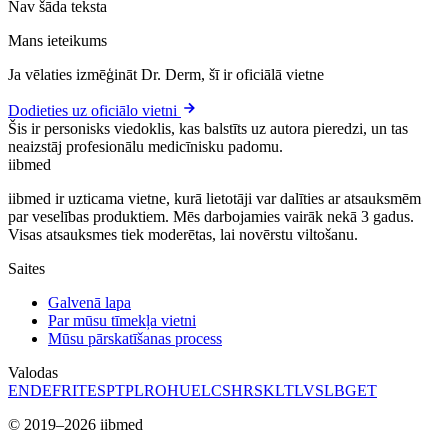
Nav šāda teksta
Mans ieteikums
Ja vēlaties izmēģināt Dr. Derm, šī ir oficiālā vietne
Dodieties uz oficiālo vietni
Šis ir personisks viedoklis, kas balstīts uz autora pieredzi, un tas
neaizstāj profesionālu medicīnisku padomu.
ii
bmed
iibmed ir uzticama vietne, kurā lietotāji var dalīties ar atsauksmēm
par veselības produktiem. Mēs darbojamies vairāk nekā 3 gadus.
Visas atsauksmes tiek moderētas, lai novērstu viltošanu.
Saites
Galvenā lapa
Par mūsu tīmekļa vietni
Mūsu pārskatīšanas process
Valodas
EN
DE
FR
IT
ES
PT
PL
RO
HU
EL
CS
HR
SK
LT
LV
SL
BG
ET
© 2019–2026 iibmed