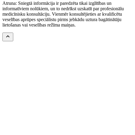
Atruna: Sniegtā informācija ir paredzēta tikai izglītības un
informatīviem nolūkiem, un to nedrīkst uzskatīt par profesionālu
medicīnisku konsultāciju. Vienmēr konsultējieties ar kvalificētu
veselības aprūpes speciālistu pirms jebkādu uztura bagātinātāju
lietošanas vai veselības režīma maiņas.